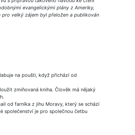
prvu s přípravou takového návodu ke čtení
 podobnými evangelickými plány z Ameriky,
a pro velký zájem byl přeložen a publikován
olabuje na poušti, když přichází od
sloužit zmiňovaná kniha. Člověk má nějaký
h.
il od farníka z jihu Moravy, který se schází
kové společenství je pro společnou četbu