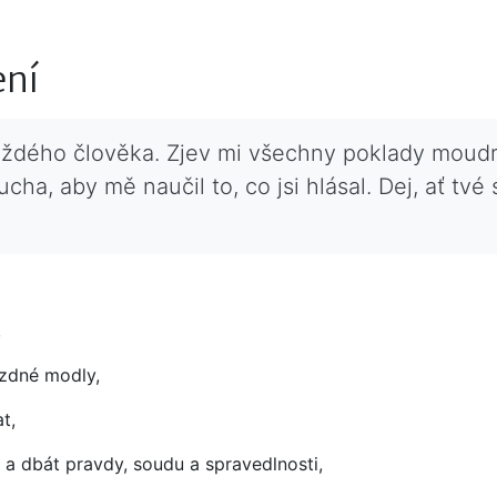
ení
každého člověka. Zjev mi všechny poklady moudro
cha, aby mě naučil to, co jsi hlásal. Dej, ať tv
,
yzdné modly,
t,
‘ a dbát pravdy, soudu a spravedlnosti,