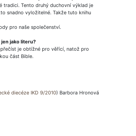
é tradici. Tento druhý duchovní výklad je
to snadno vyložitelné. Takže tuto kni­hu
ody pro naše spole­čenství.
en jako lite­ru?
přečíst je obtížné pro věřící, natož pro
lkou část Bible.
ecké diecéze IKD 9/2010
)
Barbora Hronová