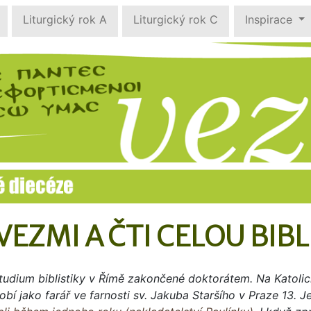
Liturgický rok A
Liturgický rok C
Inspirace
VEZMI A ČTI CELOU BIBL
udium biblistiky v Římě zakončené doktorátem. Na Katolick
í jako farář ve farnosti sv. Jakuba Staršího v Praze 13. 