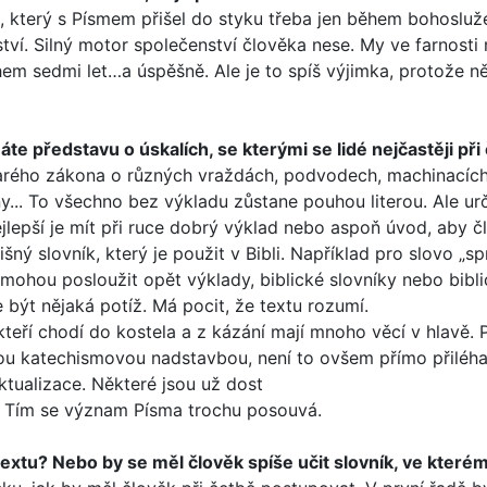
který s Písmem přišel do styku třeba jen během bohoslužeb
nství. Silný motor společenství člověka nese. My ve farnost
 během sedmi let…a úspěšně. Ale je to spíš výjimka, protože
te představu o úskalích, se kterými se lidé nejčastěji při 
 Starého zákona o různých vraždách, podvodech, machinací
.. To všechno bez výkladu zůstane pouhou literou. Ale určit
Nejlepší je mít při ruce dobrý výklad nebo aspoň úvod, aby
lišný slovník, který je použit v Bibli. Například pro slovo 
mohou posloužit opět výklady, biblické slovníky nebo bibl
 být nějaká potíž. Má pocit, že textu rozumí.
kteří chodí do kos­tela a z kázání mají mnoho věcí v hlavě. 
anou katechismovou nadstavbou, není to ovšem přímo přiléha
ktualizace. Některé jsou už dost
t. Tím se význam Písma trochu posouvá.
textu? Nebo by se měl člověk spíše učit slovník, ve kterém