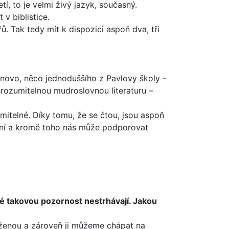
í, to je velmi živý jazyk, současný.
v biblistice.
. Tak tedy mít k dis­pozici aspoň dva, tři
ovo, něco jednoduš­šího z Pavlovy školy -
srozumitelnou mudroslovnou literaturu –
zumitelné. Díky tomu, že se čtou, jsou aspoň
lení a kromě toho nás může podporovat
eré takovou pozor­nost nestrhávají. Jakou
 ženou a zároveň ji můžeme chápat na