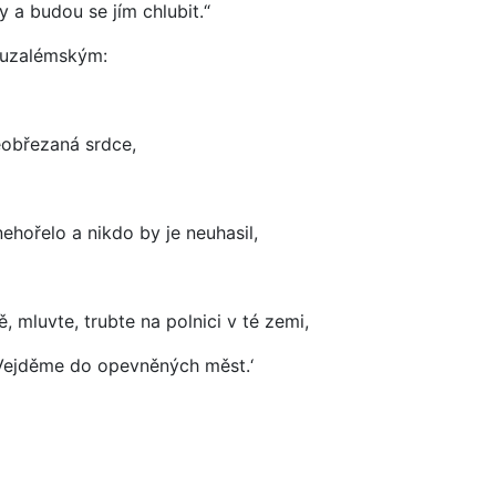
 a budou se jím chlubit.“
ruzalémským:
eobřezaná srdce,
ehořelo a nikdo by je neuhasil,
 mluvte, trubte na polnici v té zemi,
! Vejděme do opevněných měst.‘