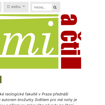
O webu
I
é teologické fakultě v Praze přednáší
Je autorem brožurky Světlem pro mé nohy je