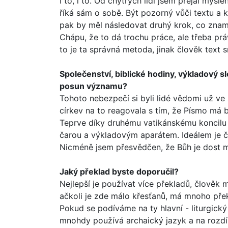
I to, i to. Od chytrých lidí jsem přejal myšl
říká sám o sobě. Být pozorný vůči textu a k
pak by měl násle­dovat druhý krok, co zna
Chápu, že to dá trochu práce, ale třeba prá
to je ta správná metoda, jinak člověk text 
Společenství, biblické hodiny, výkladový 
posun významu?
Tohoto nebezpečí si byli lidé vědomi už ve 
církev na to reagovala s tím, že Písmo má b
Teprve díky druhému vati­kánskému koncilu
čarou a výkladovým aparátem. Ideálem je čís
Nicméně jsem přesvědčen, že Bůh je dost m
Jaký překlad byste doporučil?
Nejlepší je používat více překladů, člověk
ačkoli je zde málo křesťanů, má mnoho pře
Pokud se podíváme na ty hlavní - liturgický
mnohdy používá archaický jazyk a na rozdí