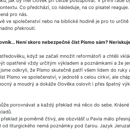
enku, jak by měl člo­věk při četbě postupovat. V první řadě 
ontextu. Co předchází, co následuje, na co pisatel reaguje
mená pro nás.
vě ve společenství nebo na biblické hodině je pro to určitě
snadno překroutí.
slovník… Není sko­ro nebezpečné číst Písmo sám? Neriskuje
středověku, když se začali množit reformátoři a chtěli vklá
ýt opatřené vždy určitým výkladem a poznámkami a že jen of
 jsme odkryli, že Písmo skutečně patří všem lidem do ruk
t Písmo ve společenství, v jednotě s celou církví, ale cháp
ocný a moudrý a dokáže člověka oslovit i přes špatný vý
 může porovnávat a každý překlad má něco do sebe. Krásné 
kladů.
 překlad je poměrně čtivý, ale obzvlášť u Pavla málo přesný
l od liturgického nemá poznámky pod čarou. Jazyk Jeruzalé