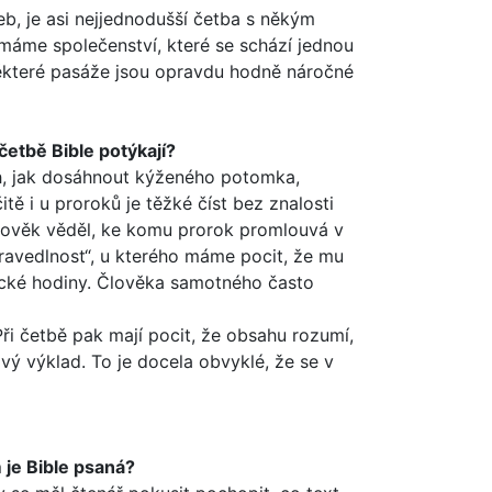
, je asi nejjedno­dušší četba s někým
i máme společenství, které se schází jednou
 některé pasáže jsou opravdu hodně náročné
četbě Bible potý­kají?
ch, jak dosáhnout kýženého potomka,
ě i u proroků je těžké číst bez znalosti
 člověk věděl, ke komu prorok promlouvá v
„spravedlnost“, u kterého máme pocit, že mu
ické hodiny. Člověka samotného často
Při četbě pak mají pocit, že obsahu rozumí,
vý výklad. To je docela obvyklé, že se v
 je Bible psaná?