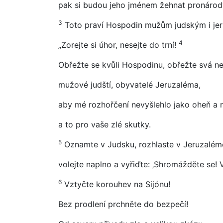
pak si budou jeho jménem žehnat pronárody
3
Toto praví Hospodin mužům judským i je
4
„Zorejte si úhor, nesejte do trní!
Obřežte se kvůli Hospodinu, obřežte svá n
mužové judští, obyvatelé Jeruzaléma,
aby mé rozhořčení nevyšlehlo jako oheň a n
a to pro vaše zlé skutky.
5
Oznamte v Judsku, rozhlaste v Jeruzalémě,
volejte naplno a vyřiďte: ‚Shromážděte se
6
Vztyčte korouhev na Sijónu!
Bez prodlení prchněte do bezpečí!