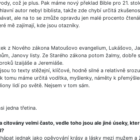
, což je plus. Pak máme nový překlad Bib­le pro 21. stolet
avní autor nebyl biblista, takže zde chybí určitá zkušenost 
návat, ale na to se zmůže opravdu jen malé procento čtenářů
ré mě zajímají, kde jsou otazníky.
ek z Nového záko­na Matoušovo evangelium, Lukášovo, Jan
nťanům, Janovy listy. Ze Starého zákona potom žalmy, dobře 
oroků Izaijáše a Jeremiáše.
 jsou to texty stěžejní, klíčové, hodně silné a relativně sro
ání k tomu máme určitá vodítka, myšlenky, náměty k přemýš
liony lidí po světě. Nejsem v tom sám.
i jedna třetina.
y a citovány velmi často, vedle toho jsou ale jiné úseky, kt
l?
 chápat jednak jako opěvování krásy a lásky mezi mužem a