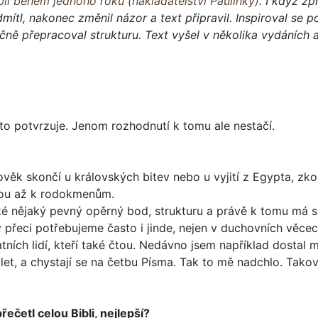
bli během jednoho roku (nakladatelství Paulínky)
. I když z
mítl, nakonec změnil názor a text připravil. Inspiroval se
čně přepracoval strukturu. Text vyšel v několika vydáních 
, to potvrzuje. Jenom rozhodnutí k tomu ale nestačí.
ověk skončí u krá­lovských bitev nebo u vyjití z Egypta, zk
jdou až k rodokmenům.
aké nějaký pevný opěrný bod, strukturu a právě k tomu má 
ny přeci potřebujeme často i jinde, nejen v duchovních věcec
ch lidí, kte­ří také čtou. Nedávno jsem například dostal ma
eti let, a chystají se na četbu Písma. Tak to mě nad­chlo. Ta
řečetl celou Bib­li, nejlepší?