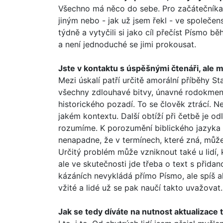
Všechno má něco do sebe. Pro začátečníka, 
jiným nebo - jak už jsem řekl - ve spole­če
týdně a vytyčili si jako cíl přečíst Písmo
a není jednoduché se jimi prokousat.
Jste v kontaktu s úspěšnými čtenáři, ale má
Mezi úskalí patří určitě amorální příběhy
všechny zdlouhavé bitvy, únavné rodo­kmeny.
historického pozadí. To se člověk ztrácí. 
jakém kontextu. Další obtíží při četbě je od
rozumíme. K porozumění biblického jazyka 
nenapadne, že v termínech, které zná, může
Určitý problém může vzniknout také u lidí, 
ale ve skutečnosti jde třeba o text s přid
kázáních nevy­kládá přímo Písmo, ale spíš a
vžité a lidé už se pak naučí takto uvažova
Jak se tedy díváte na nutnost aktualizace 