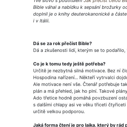
Tvé slovo s podtitulem
Jak přečíst celou Bi
Bible váhal a nabídku k sepsání brožurky od
doplnil je o knihy deuterokanonické a částe
i v Itálii.
Dá se za rok přečíst Bible?
Dá a zkušenosti lidí, kterým se to podařilo
Co je k tomu tedy ještě potřeba?
Určitě je nezbytná silná motivace. Bez ní čl
Hospodina nařízení... Někteří vytrvalci do
Ale motivace není vše. Čtenář potřebuje t
plán a má přehled, jak ho plní. Tako­vé plá
Ado třetice hodně pomáhá povzbuzení ostatní
s dalšími chlapy asi ve věku tři­ceti čtyřic
určitě velkou podporou.
Jaká forma čtení je pro laika, který by rád p