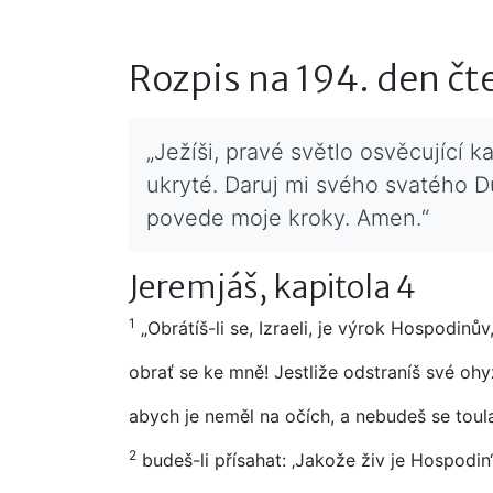
Rozpis na 194. den čt
„Ježíši, pravé světlo osvěcující 
ukryté. Daruj mi svého svatého Du
povede moje kroky. Amen.“
Jeremjáš, kapitola 4
1
„Obrátíš-li se, Izraeli, je výrok Hospodinův
obrať se ke mně! Jestliže odstraníš své oh
abych je neměl na očích, a nebudeš se toula
2
budeš-li přísahat: ‚Jakože živ je Hospodin