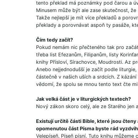
tento překlad má poznámky pod čarou a úvody
Minusem může být ale zase skutečnost, že hl
Takže nejlepší je mít více překladů a porov
překlady a porovnávat aspoň ty pasáže, kte
Čím tedy začít?
Pokud nemám nic přečteného tak pro začát
třeba list Efezanům, Filipanům, listy Kori
knihy Přísloví, Sírachovce, Moudrosti. Az pr
Anebo nejjednodušší je začít podle liturgie,
částečně v našich uších a srd­cích. Z káz
vědomí, že spolu se mnou tento text čte mi
Jak velká část je v liturgických textech?
Nový zákon skoro celý, ale ze Starého jen as
Existují určitě části Bible, které jsou čten
opomenutou část Písma byste rád vyzdvih
Velepíseň, Píseň písní. Tuto knihu můžeme