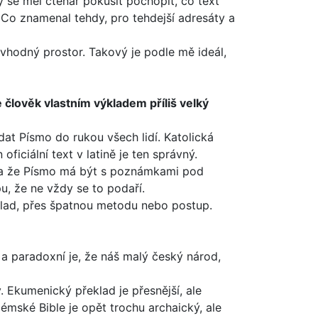
by se měl čtenář poku­sit pochopit, co text
. Co znamenal tehdy, pro tehdejší adresáty a
 vhodný prostor. Takový je podle mě ideál,
 člověk vlastním výkladem příliš velký
dat Písmo do rukou všech lidí. Katolická
iciální text v latině je ten správný.
y a že Písmo má být s poznámkami pod
u, že ne vždy se to podaří.
klad, přes špatnou metodu nebo postup.
a paradoxní je, že náš malý český národ,
. Ekumenický překlad je přesnější, ale
mské Bible je opět trochu archaický, ale