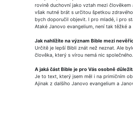
rovině duchovní jako vztah mezi člově­kem a
však nutné brát s určitou špetkou zdravého 
bych doporučil objevit. I pro mladé, i pro st
Ataké Janovo evangelium, není tak těžké a 
Jak nahlížíte na význam Bible mezi nevěřící
Určitě je lepší Bibli znát než neznat. Ale b
člověka, který s vírou nemá nic společ­ného. 
A jaká část Bible je pro Vás osobně důleži
Je to text, který jsem měl i na primičním ob
Ajinak z dalšího Janovo evangelium a Janovy