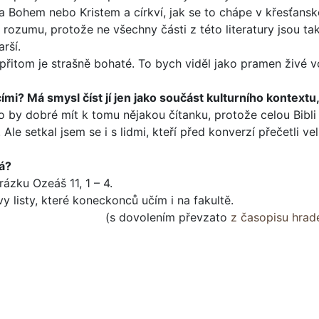
 Bohem nebo Kristem a církví, jak se to chápe v křesťan­sk
rozumu, protože ne všechny části z této literatury jsou tak
arší.
přitom je strašně bohaté. To bych viděl jako pramen živé v
mi? Má smysl číst jí jen jako součást kulturního kontextu, j
ylo by dobré mít k tomu nějakou čítanku, protože celou Bibli 
Ale setkal jsem se i s lidmi, kteří před konverzí přečetli ve
tá?
rázku Ozeáš 11, 1 – 4.
 listy, které koneckonců učím i na fakultě.
(s dovolením převzato
z časopisu hrad