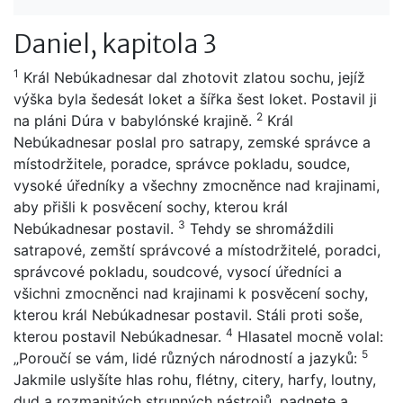
Daniel, kapitola 3
1
Král Nebúkadnesar dal zhotovit zlatou sochu, jejíž
výška byla šedesát loket a šířka šest loket. Postavil ji
2
na pláni Dúra v babylónské krajině.
Král
Nebúkadnesar poslal pro satrapy, zemské správce a
místodržitele, poradce, správce pokladu, soudce,
vysoké úředníky a všechny zmocněnce nad krajinami,
aby přišli k posvěcení sochy, kterou král
3
Nebúkadnesar postavil.
Tehdy se shromáždili
satrapové, zemští správcové a místodržitelé, poradci,
správcové pokladu, soudcové, vysocí úředníci a
všichni zmocněnci nad krajinami k posvěcení sochy,
kterou král Nebúkadnesar postavil. Stáli proti soše,
4
kterou postavil Nebúkadnesar.
Hlasatel mocně volal:
5
„Poroučí se vám, lidé různých národností a jazyků:
Jakmile uslyšíte hlas rohu, flétny, citery, harfy, loutny,
dud a rozmanitých strunných nástrojů, padnete a