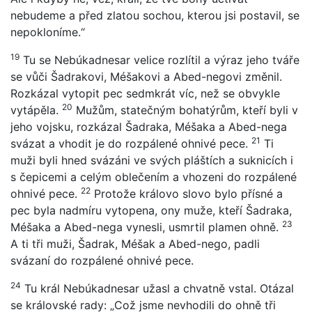
nebudeme a před zlatou sochou, kterou jsi postavil, se
nepokloníme.“
19
Tu se Nebúkadnesar velice rozlítil a výraz jeho tváře
se vůči Šadrakovi, Méšakovi a Abed-negovi změnil.
Rozkázal vytopit pec sedmkrát víc, než se obvykle
20
vytápěla.
Mužům, statečným bohatýrům, kteří byli v
jeho vojsku, rozkázal Šadraka, Méšaka a Abed-nega
21
svázat a vhodit je do rozpálené ohnivé pece.
Ti
muži byli hned svázáni ve svých pláštích a suknicích i
s čepicemi a celým oblečením a vhozeni do rozpálené
22
ohnivé pece.
Protože královo slovo bylo přísné a
pec byla nadmíru vytopena, ony muže, kteří Šadraka,
23
Méšaka a Abed-nega vynesli, usmrtil plamen ohně.
A ti tři muži, Šadrak, Méšak a Abed-nego, padli
svázaní do rozpálené ohnivé pece.
24
Tu král Nebúkadnesar užasl a chvatně vstal. Otázal
se královské rady: „Což jsme nevhodili do ohně tři