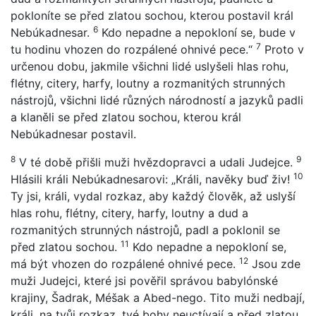
pokloníte se před zlatou sochou, kterou postavil král
6
Nebúkadnesar.
Kdo nepadne a nepokloní se, bude v
7
tu hodinu vhozen do rozpálené ohnivé pece.“
Proto v
určenou dobu, jakmile všichni lidé uslyšeli hlas rohu,
flétny, citery, harfy, loutny a rozmanitých strunných
nástrojů, všichni lidé různých národností a jazyků padli
a klaněli se před zlatou sochou, kterou král
Nebúkadnesar postavil.
8
9
V té době přišli muži hvězdopravci a udali Judejce.
10
Hlásili králi Nebúkadnesarovi: „Králi, navěky buď živ!
Ty jsi, králi, vydal rozkaz, aby každý člověk, až uslyší
hlas rohu, flétny, citery, harfy, loutny a dud a
rozmanitých strunných nástrojů, padl a poklonil se
11
před zlatou sochou.
Kdo nepadne a nepokloní se,
12
má být vhozen do rozpálené ohnivé pece.
Jsou zde
muži Judejci, které jsi pověřil správou babylónské
krajiny, Šadrak, Méšak a Abed-nego. Tito muži nedbají,
králi, na tvůj rozkaz, tvé bohy neuctívají a před zlatou