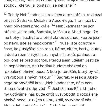
sochou, kterou jsi postavil, se neklanějí.“
13
Tehdy Nebúkadnesar, rozlícen a rozhořčen, rozkázal
přivést Šadraka, Méšaka a Abed-nega. Tito muži byli
14
hned přivedeni před krále.
Nebúkadnesar se jich
otázal: „Je to tak, Šadraku, Méšaku a Abed-nego, že
mé bohy neuctíváte a před zlatou sochou, kterou jsem
15
postavil, jste se nepoklonili?
Nuže, jste ochotni v
čase, kdy uslyšíte hlas rohu, flétny, citery, harfy, loutny
a dud a rozmanitých strunných nástrojů, padnout a
poklonit se před sochou, kterou jsem udělal? Jestliže
se nepokloníte, v tu hodinu budete vhozeni do
rozpálené ohnivé pece. A kdo je ten Bůh, který by vás
16
vysvobodil z mých rukou!“
Šadrak, Méšak a Abed-
nego odpověděli králi: „Nebúkadnesare, nám není
17
třeba dávat ti odpověď.
Jestliže náš Bůh, kterého
my uctíváme, nás bude chtít vysvobodit z rozpálené
18
ohnivé pece i z tvých rukou, králi, vysvobodí nás.
Ale i kdyby ne, věz, králi, že tvé bohy uctívat