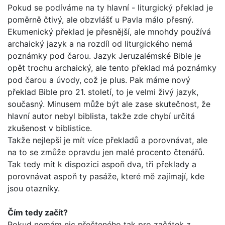
Pokud se podíváme na ty hlavní - liturgický překlad je
poměrně čtivý, ale obzvlášť u Pavla málo přesný.
Ekumenický překlad je přesnější, ale mnohdy používá
archaický jazyk a na rozdíl od liturgického nemá
poznámky pod čarou. Jazyk Jeruzalémské Bible je
opět trochu archaický, ale tento překlad má poznámky
pod čarou a úvody, což je plus. Pak máme nový
překlad Bib­le pro 21. století, to je velmi živý jazyk,
současný. Minusem může být ale zase skutečnost, že
hlavní autor nebyl biblista, takže zde chybí určitá
zkušenost v biblistice.
Takže nejlepší je mít více překladů a porovnávat, ale
na to se zmůže opravdu jen malé procento čtenářů.
Tak tedy mít k dis­pozici aspoň dva, tři překlady a
porovnávat aspoň ty pasáže, které mě zajímají, kde
jsou otazníky.
Čím tedy začít?
Pokud nemám nic přečteného tak pro začátek z