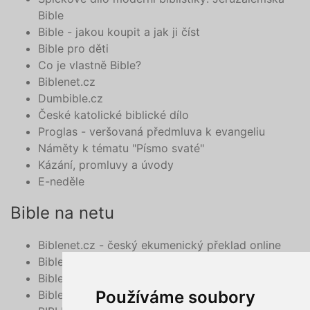
Bible
Bible - jakou koupit a jak ji číst
Bible pro děti
Co je vlastně Bible?
Biblenet.cz
Dumbible.cz
České katolické biblické dílo
Proglas - veršovaná předmluva k evangeliu
Náměty k tématu "Písmo svaté"
Kázání, promluvy a úvody
E-neděle
Bible na netu
Biblenet.cz - český ekumenický překlad online
Bibleserver.com
Bible - překlad 21. století, online
Používáme soubory
BibleHub.com - vyhledávání v multilinguální Bibli