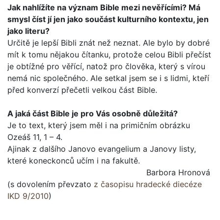
Jak nahlížíte na význam Bible mezi nevěřícími? Má
smysl číst jí jen jako součást kulturního kontextu, jen
jako lite­ru?
Určitě je lepší Bibli znát než neznat. Ale bylo by dobré
mít k tomu nějakou čítanku, protože celou Bibli přečíst
je obtížné pro věřící, natož pro člověka, který s vírou
nemá nic společ­ného. Ale setkal jsem se i s lidmi, kteří
před konverzí přečetli velkou část Bible.
A jaká část Bible je pro Vás osobně důležitá?
Je to text, který jsem měl i na primičním obrázku
Ozeáš 11, 1 – 4.
Ajinak z dalšího Janovo evangelium a Janovy listy,
které koneckonců učím i na fakultě.
Barbora Hronová
(s dovolením převzato
z časopisu hradecké diecéze
IKD 9/2010
)