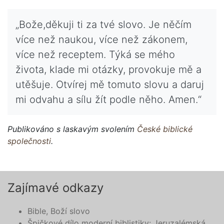
„Bože,děkuji ti za tvé slovo. Je něčím
více než naukou, více než zákonem,
více než receptem. Týká se mého
života, klade mi otázky, provokuje mě a
utěšuje. Otvírej mě tomuto slovu a daruj
mi odvahu a sílu žít podle něho. Amen.“
Publikováno s laskavým svolením
České biblické
společnosti
.
Zajímavé odkazy
Bible, Boží slovo
Špičkové dílo moderní biblistiky: Jeruzalémská