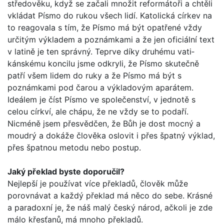
středověku, když se začali množit reformátoři a chtěli
vkládat Písmo do rukou všech lidí. Katolická církev na
to reagovala s tím, že Písmo má být opatřené vždy
určitým výkladem a poznámkami a že jen oficiální text
v latině je ten správný. Teprve díky druhému vati­
kánskému koncilu jsme odkryli, že Písmo skutečně
patří všem lidem do ruky a že Písmo má být s
poznámkami pod čarou a výkladovým aparátem.
Ideálem je číst Písmo ve společenství, v jednotě s
celou církví, ale chápu, že ne vždy se to podaří.
Nicméně jsem přesvědčen, že Bůh je dost mocný a
moudrý a dokáže člověka oslovit i přes špatný výklad,
přes špatnou metodu nebo postup.
Jaký překlad byste doporučil?
Nejlepší je používat více překladů, člověk může
porovnávat a každý překlad má něco do sebe. Krásné
a paradoxní je, že náš malý český národ, ačkoli je zde
málo křesťanů, má mnoho překladů.