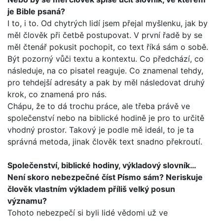
je Bible psaná?
I to, i to. Od chytrých lidí jsem přejal myšlenku, jak by
měl člo­věk při četbě postupovat. V první řadě by se
měl čtenář poku­sit pochopit, co text říká sám o sobě.
Být pozorný vůči textu a kontextu. Co předchází, co
následuje, na co pisatel reaguje. Co znamenal tehdy,
pro tehdejší adresáty a pak by měl násle­dovat druhý
krok, co znamená pro nás.
Chápu, že to dá trochu práce, ale třeba právě ve
společenství nebo na biblické hodině je pro to určitě
vhodný prostor. Takový je podle mě ideál, to je ta
správná metoda, jinak člověk text snadno překroutí.
Společenství, biblické hodiny, výkladový slovník…
Není sko­ro nebezpečné číst Písmo sám? Neriskuje
člověk vlastním výkladem příliš velký posun
významu?
Tohoto nebezpečí si byli lidé vědomi už ve