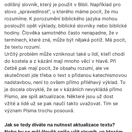
odlišný slovník, který je použit v Bibli. Například pro
slovo „spravedlnost“, u kterého máme pocit, že mu
rozumíme. K porozumění biblického jazyka mohou
posloužit opět výklady, biblické slovníky nebo biblické
hodiny. Člověka samotného často nenapadne, že v
termínech, které zná, může být nějaká potíž. Má pocit,
že textu rozumí.
Určitý problém může vzniknout také u lidí, kteří chodí
do kos­tela a z kázání mají mnoho věcí v hlavě. Při
četbě pak mají pocit, že obsahu rozumí, ale ve
skutečnosti jde třeba o text s přidanou katechismovou
nadstavbou, není to ovšem přímo přiléhavý výklad. To
je docela obvyklé, že se v kázáních nevy­kládá přímo
Písmo, ale spíš aktualizace. Některé jsou už dost
vžité a lidé už se pak naučí takto uvažovat. Tím se
význam Písma trochu posouvá.
Jak se tedy díváte na nutnost aktualizace textu?
Nebo by se měl člověk spíše učit slovník, ve kterém