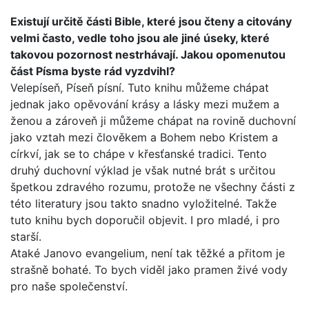
Existují určitě části Bible, které jsou čteny a citovány
velmi často, vedle toho jsou ale jiné úseky, které
takovou pozor­nost nestrhávají. Jakou opomenutou
část Písma byste rád vyzdvihl?
Velepíseň, Píseň písní. Tuto knihu můžeme chápat
jednak jako opěvování krásy a lásky mezi mužem a
ženou a zároveň ji můžeme chápat na rovině duchovní
jako vztah mezi člově­kem a Bohem nebo Kristem a
církví, jak se to chápe v křesťan­ské tradici. Tento
druhý duchovní výklad je však nutné brát s určitou
špetkou zdravého rozumu, protože ne všechny části z
této literatury jsou takto snadno vyložitelné. Takže
tuto kni­hu bych doporučil objevit. I pro mladé, i pro
starší.
Ataké Janovo evangelium, není tak těžké a přitom je
strašně bohaté. To bych viděl jako pramen živé vody
pro naše spole­čenství.