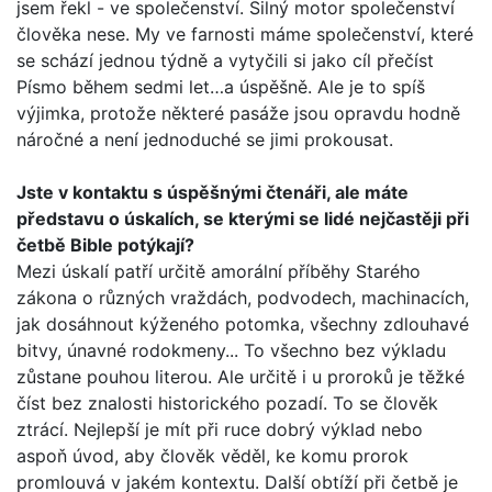
jsem řekl - ve spole­čenství. Silný motor společenství
člověka nese. My ve farnosti máme společenství, které
se schází jednou týdně a vytyčili si jako cíl přečíst
Písmo během sedmi let…a úspěšně. Ale je to spíš
výjimka, protože některé pasáže jsou opravdu hodně
náročné a není jednoduché se jimi prokousat.
Jste v kontaktu s úspěšnými čtenáři, ale máte
představu o úskalích, se kterými se lidé nejčastěji při
četbě Bible potý­kají?
Mezi úskalí patří určitě amorální příběhy Starého
zákona o různých vraždách, podvodech, machinacích,
jak dosáhnout kýženého potomka, všechny zdlouhavé
bitvy, únavné rodo­kmeny... To všechno bez výkladu
zůstane pouhou literou. Ale určitě i u proroků je těžké
číst bez znalosti historického pozadí. To se člověk
ztrácí. Nejlepší je mít při ruce dobrý výklad nebo
aspoň úvod, aby člověk věděl, ke komu prorok
promlouvá v jakém kontextu. Další obtíží při četbě je