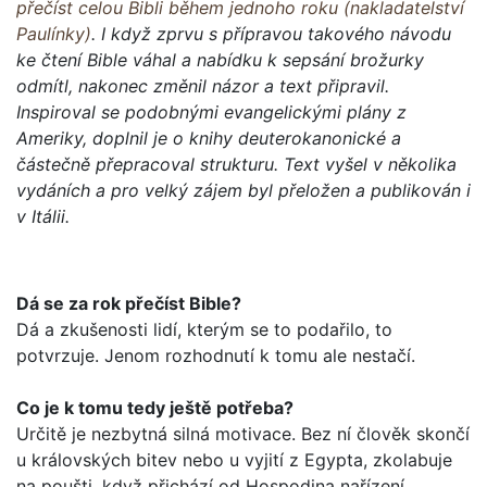
přečíst celou Bibli během jednoho roku (nakladatelství
Paulínky)
. I když zprvu s přípravou takového návodu
ke čtení Bible váhal a nabídku k sepsání brožurky
odmítl, nakonec změnil názor a text připravil.
Inspiroval se podobnými evangelickými plány z
Ameriky, doplnil je o knihy deuterokanonické a
částečně přepracoval strukturu. Text vyšel v několika
vydáních a pro velký zájem byl přeložen a publikován i
v Itálii.
Dá se za rok přečíst Bible?
Dá a zkušenosti lidí, kterým se to podařilo, to
potvrzuje. Jenom rozhodnutí k tomu ale nestačí.
Co je k tomu tedy ještě potřeba?
Určitě je nezbytná silná motivace. Bez ní člověk skončí
u krá­lovských bitev nebo u vyjití z Egypta, zkolabuje
na poušti, když přichází od Hospodina nařízení...