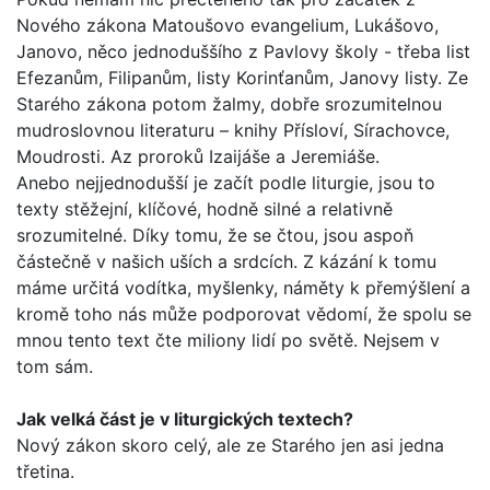
Nového záko­na Matoušovo evangelium, Lukášovo,
Janovo, něco jednoduš­šího z Pavlovy školy - třeba list
Efezanům, Filipanům, listy Korinťanům, Janovy listy. Ze
Starého zákona potom žalmy, dobře srozumitelnou
mudroslovnou literaturu – knihy Přísloví, Sírachovce,
Moudrosti. Az proroků Izaijáše a Jeremiáše.
Anebo nejjednodušší je začít podle liturgie, jsou to
texty stěžejní, klíčové, hodně silné a relativně
srozumitelné. Díky tomu, že se čtou, jsou aspoň
částečně v našich uších a srd­cích. Z kázání k tomu
máme určitá vodítka, myšlenky, náměty k přemýšlení a
kromě toho nás může podporovat vědomí, že spolu se
mnou tento text čte miliony lidí po světě. Nejsem v
tom sám.
Jak velká část je v liturgických textech?
Nový zákon skoro celý, ale ze Starého jen asi jedna
třetina.