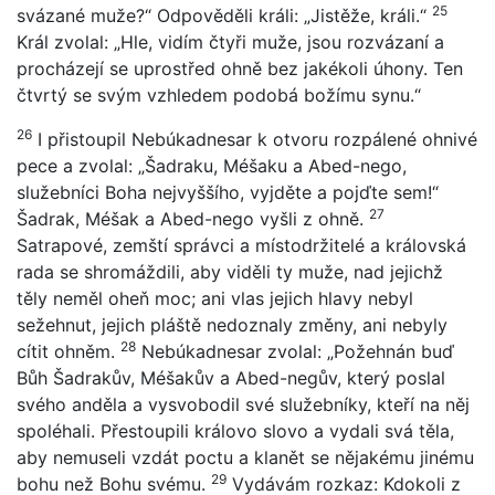
25
svázané muže?“ Odpověděli králi: „Jistěže, králi.“
Král zvolal: „Hle, vidím čtyři muže, jsou rozvázaní a
procházejí se uprostřed ohně bez jakékoli úhony. Ten
čtvrtý se svým vzhledem podobá božímu synu.“
26
I přistoupil Nebúkadnesar k otvoru rozpálené ohnivé
pece a zvolal: „Šadraku, Méšaku a Abed-nego,
služebníci Boha nejvyššího, vyjděte a pojďte sem!“
27
Šadrak, Méšak a Abed-nego vyšli z ohně.
Satrapové, zemští správci a místodržitelé a královská
rada se shromáždili, aby viděli ty muže, nad jejichž
těly neměl oheň moc; ani vlas jejich hlavy nebyl
sežehnut, jejich pláště nedoznaly změny, ani nebyly
28
cítit ohněm.
Nebúkadnesar zvolal: „Požehnán buď
Bůh Šadrakův, Méšakův a Abed-negův, který poslal
svého anděla a vysvobodil své služebníky, kteří na něj
spoléhali. Přestoupili královo slovo a vydali svá těla,
aby nemuseli vzdát poctu a klanět se nějakému jinému
29
bohu než Bohu svému.
Vydávám rozkaz: Kdokoli z