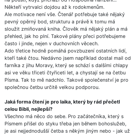
Někteří vytrvalci dojdou až k rodokmenům.
Ale motivace není vše. Čtenář potřebuje také nějaký
pevný opěrný bod, strukturu a právě k tomu má
sloužit zmiňovaná kniha. Člověk má nějaký plán a má
přehled, jak ho plní. Tako­vé plány přeci potřebujeme
často i jinde, nejen v duchovních věcech.
Ado třetice hodně pomáhá povzbuzení ostatních lidí,
kte­ří také čtou. Nedávno jsem například dostal mail od
farníka z jihu Moravy, který se schází s dalšími chlapy
asi ve věku tři­ceti čtyřiceti let, a chystají se na četbu
Písma. Tak to mě nad­chlo. Takové společenství je pro
společnou četbu určitě velkou podporou.
Jaká forma čtení je pro laika, který by rád přečetl
celou Bib­li, nejlepší?
Všechno má něco do sebe. Pro začátečníka, který s
Písmem přišel do styku třeba jen během bohoslužeb,
je asi nejjedno­dušší četba s někým jiným nebo - jak už