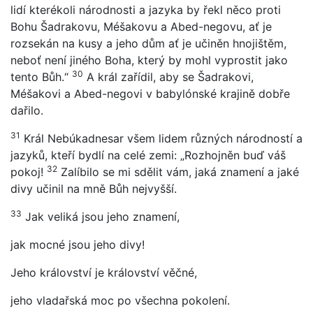
lidí kterékoli národnosti a jazyka by řekl něco proti
Bohu Šadrakovu, Méšakovu a Abed-negovu, ať je
rozsekán na kusy a jeho dům ať je učiněn hnojištěm,
neboť není jiného Boha, který by mohl vyprostit jako
30
tento Bůh.“
A král zařídil, aby se Šadrakovi,
Méšakovi a Abed-negovi v babylónské krajině dobře
dařilo.
31
Král Nebúkadnesar všem lidem různých národností a
jazyků, kteří bydlí na celé zemi: „Rozhojněn buď váš
32
pokoj!
Zalíbilo se mi sdělit vám, jaká znamení a jaké
divy učinil na mně Bůh nejvyšší.
33
Jak veliká jsou jeho znamení,
jak mocné jsou jeho divy!
Jeho království je království věčné,
jeho vladařská moc po všechna pokolení.