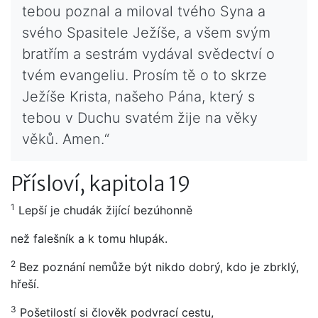
tebou poznal a miloval tvého Syna a
svého Spasitele Ježíše, a všem svým
bratřím a sestrám vydával svědectví o
tvém evangeliu. Prosím tě o to skrze
Ježíše Krista, našeho Pána, který s
tebou v Duchu svatém žije na věky
věků. Amen.“
Přísloví, kapitola 19
1
Lepší je chudák žijící bezúhonně
než falešník a k tomu hlupák.
2
Bez poznání nemůže být nikdo dobrý, kdo je zbrklý,
hřeší.
3
Pošetilostí si člověk podvrací cestu,