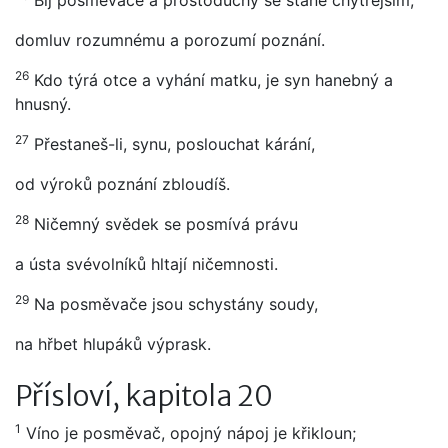
Bij posměvače a prostoduchý se stane chytřejším,
domluv rozumnému a porozumí poznání.
26
Kdo týrá otce a vyhání matku, je syn hanebný a
hnusný.
27
Přestaneš-li, synu, poslouchat kárání,
od výroků poznání zbloudíš.
28
Ničemný svědek se posmívá právu
a ústa svévolníků hltají ničemnosti.
29
Na posměvače jsou schystány soudy,
na hřbet hlupáků výprask.
Přísloví, kapitola 20
1
Víno je posměvač, opojný nápoj je křikloun;