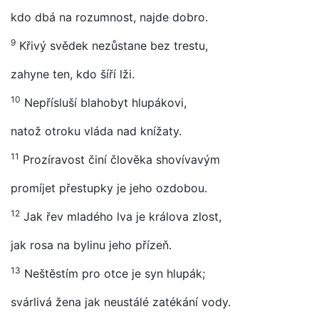
kdo dbá na rozumnost, najde dobro.
9
Křivý svědek nezůstane bez trestu,
zahyne ten, kdo šíří lži.
10
Nepřísluší blahobyt hlupákovi,
natož otroku vláda nad knížaty.
11
Prozíravost činí člověka shovívavým
promíjet přestupky je jeho ozdobou.
12
Jak řev mladého lva je králova zlost,
jak rosa na bylinu jeho přízeň.
13
Neštěstím pro otce je syn hlupák;
svárlivá žena jak neustálé zatékání vody.