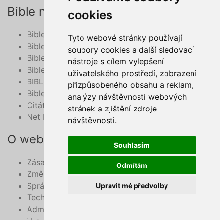
Bible na netu
cookies
Biblenet.cz - český ekumenický překlad online
Tyto webové stránky používají
Bibleserver.com
soubory cookies a další sledovací
Bible - překlad 21. století, online
nástroje s cílem vylepšení
BibleHub.com - vyhledávání v multilinguální Bibli
uživatelského prostředí, zobrazení
BIBLE v mobilu
přizpůsobeného obsahu a reklam,
Bible do mobilu - deuterokanonické knihy
analýzy návštěvnosti webových
Citát z Bible na každý den e-mailem
stránek a zjištění zdroje
Net Bible
návštěvnosti.
O webu
Souhlasím
Zásady zpracování osobních údajů
Odmítám
Změnit své cookie preference
Správce obsahu webu
Upravit mé předvolby
Technický správce webu
Administrace