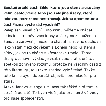
Existují určitě části Bible, které jsou čteny a citovány
velmi často, vedle toho jsou ale jiné úseky, které
takovou pozor­nost nestrhávají. Jakou opomenutou
část Písma byste rád vyzdvihl?
Velepíseň, Píseň písní. Tuto knihu můžeme chápat
jednak jako opěvování krásy a lásky mezi mužem a
ženou a zároveň ji můžeme chápat na rovině duchovní
jako vztah mezi člově­kem a Bohem nebo Kristem a
církví, jak se to chápe v křesťan­ské tradici. Tento
druhý duchovní výklad je však nutné brát s určitou
špetkou zdravého rozumu, protože ne všechny části z
této literatury jsou takto snadno vyložitelné. Takže
tuto kni­hu bych doporučil objevit. I pro mladé, i pro
starší.
Ataké Janovo evangelium, není tak těžké a přitom je
strašně bohaté. To bych viděl jako pramen živé vody
pro naše spole­čenství.