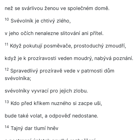
než se svárlivou ženou ve společném domě.
10
Svévolník je chtivý zlého,
v jeho očích nenalezne slitování ani přítel.
11
Když pokutují posměvače, prostoduchý zmoudří,
když je k prozíravosti veden moudrý, nabývá poznání.
12
Spravedlivý prozíravě vede v patrnosti dům
svévolníka;
svévolníky vyvrací pro jejich zlobu.
13
Kdo před křikem nuzného si zacpe uši,
bude také volat, a odpověď nedostane.
14
Tajný dar tlumí hněv