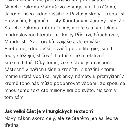
Nového záko­na Matoušovo evangelium, Lukášovo,
Janovo, něco jednoduš­šího z Pavlovy školy - třeba list
Efezanům, Filipanům, listy Korinťanům, Janovy listy. Ze
Starého zákona potom žalmy, dobře srozumitelnou
mudroslovnou literaturu – knihy Přísloví, Sírachovce,
Moudrosti. Az proroků Izaijáše a Jeremiáše.
Anebo nejjednodušší je začít podle liturgie, jsou to
texty stěžejní, klíčové, hodně silné a relativně
srozumitelné. Díky tomu, že se čtou, jsou aspoň
částečně v našich uších a srd­cích. Z kázání k tomu
máme určitá vodítka, myšlenky, náměty k přemýšlení a
kromě toho nás může podporovat vědomí, že spolu se
mnou tento text čte miliony lidí po světě. Nejsem v
tom sám.
Jak velká část je v liturgických textech?
Nový zákon skoro celý, ale ze Starého jen asi jedna
třetina.