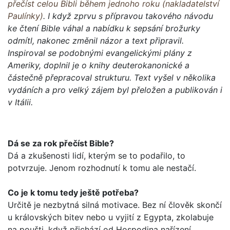
přečíst celou Bibli během jednoho roku (nakladatelství
Paulínky)
. I když zprvu s přípravou takového návodu
ke čtení Bible váhal a nabídku k sepsání brožurky
odmítl, nakonec změnil názor a text připravil.
Inspiroval se podobnými evangelickými plány z
Ameriky, doplnil je o knihy deuterokanonické a
částečně přepracoval strukturu. Text vyšel v několika
vydáních a pro velký zájem byl přeložen a publikován i
v Itálii.
Dá se za rok přečíst Bible?
Dá a zkušenosti lidí, kterým se to podařilo, to
potvrzuje. Jenom rozhodnutí k tomu ale nestačí.
Co je k tomu tedy ještě potřeba?
Určitě je nezbytná silná motivace. Bez ní člověk skončí
u krá­lovských bitev nebo u vyjití z Egypta, zkolabuje
na poušti, když přichází od Hospodina nařízení...