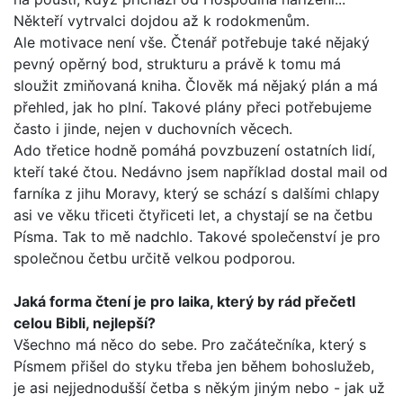
Někteří vytrvalci dojdou až k rodokmenům.
Ale motivace není vše. Čtenář potřebuje také nějaký
pevný opěrný bod, strukturu a právě k tomu má
sloužit zmiňovaná kniha. Člověk má nějaký plán a má
přehled, jak ho plní. Tako­vé plány přeci potřebujeme
často i jinde, nejen v duchovních věcech.
Ado třetice hodně pomáhá povzbuzení ostatních lidí,
kte­ří také čtou. Nedávno jsem například dostal mail od
farníka z jihu Moravy, který se schází s dalšími chlapy
asi ve věku tři­ceti čtyřiceti let, a chystají se na četbu
Písma. Tak to mě nad­chlo. Takové společenství je pro
společnou četbu určitě velkou podporou.
Jaká forma čtení je pro laika, který by rád přečetl
celou Bib­li, nejlepší?
Všechno má něco do sebe. Pro začátečníka, který s
Písmem přišel do styku třeba jen během bohoslužeb,
je asi nejjedno­dušší četba s někým jiným nebo - jak už