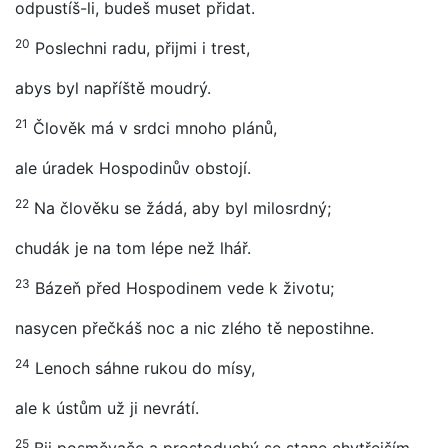
odpustíš-li, budeš muset přidat.
20
Poslechni radu, přijmi i trest,
abys byl napříště moudrý.
21
Člověk má v srdci mnoho plánů,
ale úradek Hospodinův obstojí.
22
Na člověku se žádá, aby byl milosrdný;
chudák je na tom lépe než lhář.
23
Bázeň před Hospodinem vede k životu;
nasycen přečkáš noc a nic zlého tě nepostihne.
24
Lenoch sáhne rukou do mísy,
ale k ústům už ji nevrátí.
25