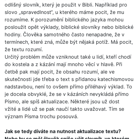
odlišný slovník, který je použit v Bibli. Například pro
slovo „spravedlnost“, u kterého máme pocit, že mu
rozumíme. K porozumění biblického jazyka mohou
posloužit opět výklady, biblické slovníky nebo biblické
hodiny. Člověka samotného často nenapadne, že v
termínech, které zná, může být nějaká potíž. Má pocit,
že textu rozumí.
Určitý problém může vzniknout také u lidí, kteří chodí
do kos­tela a z kázání mají mnoho věcí v hlavě. Při
četbě pak mají pocit, že obsahu rozumí, ale ve
skutečnosti jde třeba o text s přidanou katechismovou
nadstavbou, není to ovšem přímo přiléhavý výklad. To
je docela obvyklé, že se v kázáních nevy­kládá přímo
Písmo, ale spíš aktualizace. Některé jsou už dost
vžité a lidé už se pak naučí takto uvažovat. Tím se
význam Písma trochu posouvá.
Jak se tedy díváte na nutnost aktualizace textu?
Nebo by se měl člověk spíše učit slovník, ve kterém