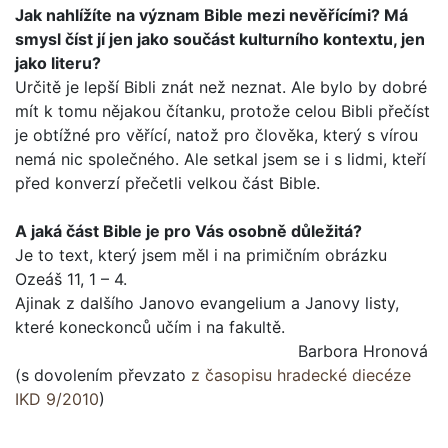
Jak nahlížíte na význam Bible mezi nevěřícími? Má
smysl číst jí jen jako součást kulturního kontextu, jen
jako lite­ru?
Určitě je lepší Bibli znát než neznat. Ale bylo by dobré
mít k tomu nějakou čítanku, protože celou Bibli přečíst
je obtížné pro věřící, natož pro člověka, který s vírou
nemá nic společ­ného. Ale setkal jsem se i s lidmi, kteří
před konverzí přečetli velkou část Bible.
A jaká část Bible je pro Vás osobně důležitá?
Je to text, který jsem měl i na primičním obrázku
Ozeáš 11, 1 – 4.
Ajinak z dalšího Janovo evangelium a Janovy listy,
které koneckonců učím i na fakultě.
Barbora Hronová
(s dovolením převzato
z časopisu hradecké diecéze
IKD 9/2010
)