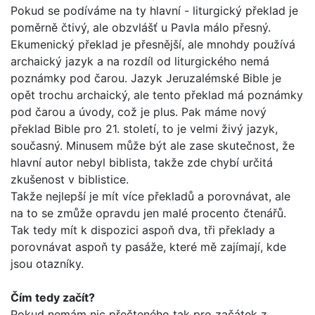
Pokud se podíváme na ty hlavní - liturgický překlad je
poměrně čtivý, ale obzvlášť u Pavla málo přesný.
Ekumenický překlad je přesnější, ale mnohdy používá
archaický jazyk a na rozdíl od liturgického nemá
poznámky pod čarou. Jazyk Jeruzalémské Bible je
opět trochu archaický, ale tento překlad má poznámky
pod čarou a úvody, což je plus. Pak máme nový
překlad Bib­le pro 21. století, to je velmi živý jazyk,
současný. Minusem může být ale zase skutečnost, že
hlavní autor nebyl biblista, takže zde chybí určitá
zkušenost v biblistice.
Takže nejlepší je mít více překladů a porovnávat, ale
na to se zmůže opravdu jen malé procento čtenářů.
Tak tedy mít k dis­pozici aspoň dva, tři překlady a
porovnávat aspoň ty pasáže, které mě zajímají, kde
jsou otazníky.
Čím tedy začít?
Pokud nemám nic přečteného tak pro začátek z