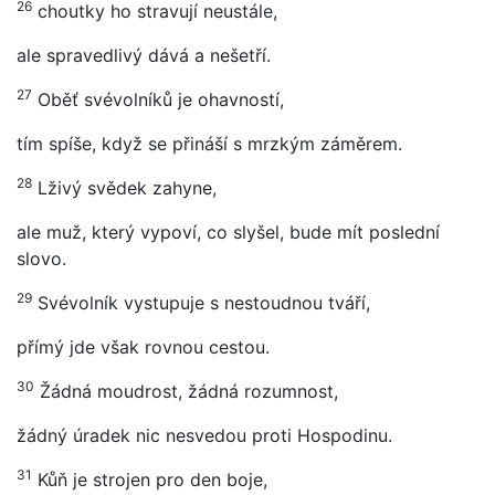
26
choutky ho stravují neustále,
ale spravedlivý dává a nešetří.
27
Oběť svévolníků je ohavností,
tím spíše, když se přináší s mrzkým záměrem.
28
Lživý svědek zahyne,
ale muž, který vypoví, co slyšel, bude mít poslední
slovo.
29
Svévolník vystupuje s nestoudnou tváří,
přímý jde však rovnou cestou.
30
Žádná moudrost, žádná rozumnost,
žádný úradek nic nesvedou proti Hospodinu.
31
Kůň je strojen pro den boje,