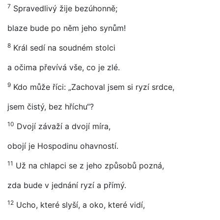
7
Spravedlivý žije bezúhonně;
blaze bude po něm jeho synům!
8
Král sedí na soudném stolci
a očima převívá vše, co je zlé.
9
Kdo může říci: „Zachoval jsem si ryzí srdce,
jsem čistý, bez hříchu“?
10
Dvojí závaží a dvojí míra,
obojí je Hospodinu ohavností.
11
Už na chlapci se z jeho způsobů pozná,
zda bude v jednání ryzí a přímý.
12
Ucho, které slyší, a oko, které vidí,