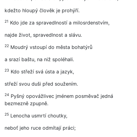
kdežto hloupý člověk je prohýří.
21
Kdo jde za spravedlností a milosrdenstvím,
najde život, spravedlnost a slávu.
22
Moudrý vstoupí do města bohatýrů
a srazí baštu, na niž spoléhali.
23
Kdo střeží svá ústa a jazyk,
střeží svou duši před soužením.
24
Pyšný opovážlivec jménem posměvač jedná
bezmezně zpupně.
25
Lenocha usmrtí choutky,
neboť jeho ruce odmítají práci;