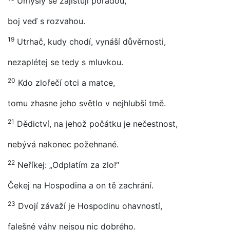
Úmysly se zajišťují poradou,
boj veď s rozvahou.
19
Utrhač, kudy chodí, vynáší důvěrnosti,
nezaplétej se tedy s mluvkou.
20
Kdo zlořečí otci a matce,
tomu zhasne jeho světlo v nejhlubší tmě.
21
Dědictví, na jehož počátku je nečestnost,
nebývá nakonec požehnané.
22
Neříkej: „Odplatím za zlo!“
Čekej na Hospodina a on tě zachrání.
23
Dvojí závaží je Hospodinu ohavností,
falešné váhy nejsou nic dobrého.