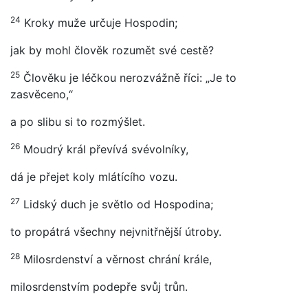
24
Kroky muže určuje Hospodin;
jak by mohl člověk rozumět své cestě?
25
Člověku je léčkou nerozvážně říci: „Je to
zasvěceno,“
a po slibu si to rozmýšlet.
26
Moudrý král převívá svévolníky,
dá je přejet koly mlátícího vozu.
27
Lidský duch je světlo od Hospodina;
to propátrá všechny nejvnitřnější útroby.
28
Milosrdenství a věrnost chrání krále,
milosrdenstvím podepře svůj trůn.