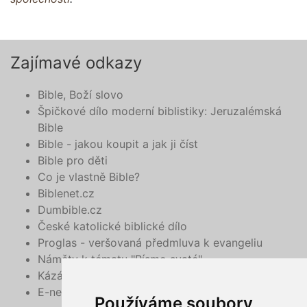
Zajímavé odkazy
Bible, Boží slovo
Špičkové dílo moderní biblistiky: Jeruzalémská
Bible
Bible - jakou koupit a jak ji číst
Bible pro děti
Co je vlastně Bible?
Biblenet.cz
Dumbible.cz
České katolické biblické dílo
Proglas - veršovaná předmluva k evangeliu
Náměty k tématu "Písmo svaté"
Kázání, promluvy a úvody
E-neděle
Používáme soubory