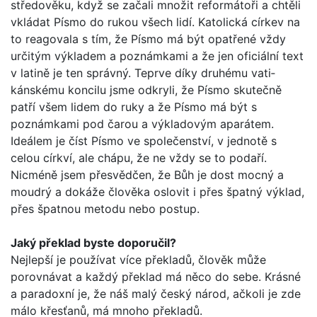
středověku, když se začali množit reformátoři a chtěli
vkládat Písmo do rukou všech lidí. Katolická církev na
to reagovala s tím, že Písmo má být opatřené vždy
určitým výkladem a poznámkami a že jen oficiální text
v latině je ten správný. Teprve díky druhému vati­
kánskému koncilu jsme odkryli, že Písmo skutečně
patří všem lidem do ruky a že Písmo má být s
poznámkami pod čarou a výkladovým aparátem.
Ideálem je číst Písmo ve společenství, v jednotě s
celou církví, ale chápu, že ne vždy se to podaří.
Nicméně jsem přesvědčen, že Bůh je dost mocný a
moudrý a dokáže člověka oslovit i přes špatný výklad,
přes špatnou metodu nebo postup.
Jaký překlad byste doporučil?
Nejlepší je používat více překladů, člověk může
porovnávat a každý překlad má něco do sebe. Krásné
a paradoxní je, že náš malý český národ, ačkoli je zde
málo křesťanů, má mnoho překladů.