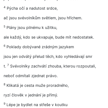
4
Pýcha očí a nadutost srdce,
ač jsou svévolníkům světlem, jsou hříchem.
5
Plány jsou pilnému k užitku,
ale každý, kdo se ukvapuje, bude mít nedostatek.
6
Poklady dobývané zrádným jazykem
jsou jen odvátý přelud těch, kdo vyhledávají smr
7
t.
Svévolníky zachvátí zhouba, kterou rozpoutali,
neboť odmítali zjednat právo.
8
Klikatá je cesta muže proradného,
ryzí člověk v jednání je přímý.
9
Lépe je bydlet na střeše v koutku