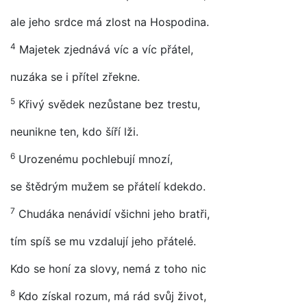
ale jeho srdce má zlost na Hospodina.
4
Majetek zjednává víc a víc přátel,
nuzáka se i přítel zřekne.
5
Křivý svědek nezůstane bez trestu,
neunikne ten, kdo šíří lži.
6
Urozenému pochlebují mnozí,
se štědrým mužem se přátelí kdekdo.
7
Chudáka nenávidí všichni jeho bratři,
tím spíš se mu vzdalují jeho přátelé.
Kdo se honí za slovy, nemá z toho nic
8
Kdo získal rozum, má rád svůj život,