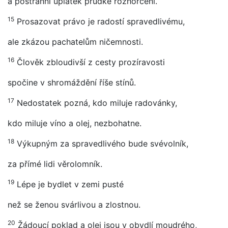
a postranní úplatek prudké rozhořčení.
15
Prosazovat právo je radostí spravedlivému,
ale zkázou pachatelům ničemnosti.
16
Člověk zbloudivší z cesty prozíravosti
spočine v shromáždění říše stínů.
17
Nedostatek pozná, kdo miluje radovánky,
kdo miluje víno a olej, nezbohatne.
18
Výkupným za spravedlivého bude svévolník,
za přímé lidi věrolomník.
19
Lépe je bydlet v zemi pusté
než se ženou svárlivou a zlostnou.
20
Žádoucí poklad a olej jsou v obydlí moudrého,