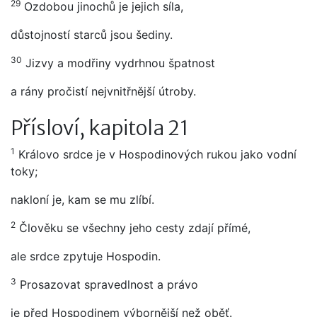
29
Ozdobou jinochů je jejich síla,
důstojností starců jsou šediny.
30
Jizvy a modřiny vydrhnou špatnost
a rány pročistí nejvnitřnější útroby.
Přísloví, kapitola 21
1
Královo srdce je v Hospodinových rukou jako vodní
toky;
nakloní je, kam se mu zlíbí.
2
Člověku se všechny jeho cesty zdají přímé,
ale srdce zpytuje Hospodin.
3
Prosazovat spravedlnost a právo
je před Hospodinem výbornější než oběť.