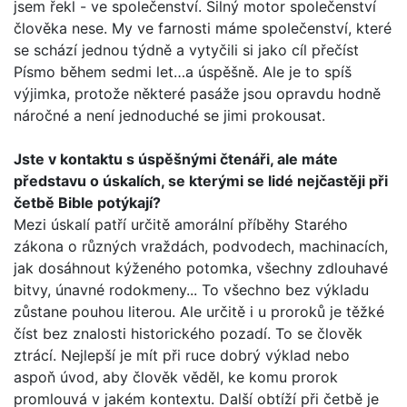
jsem řekl - ve spole­čenství. Silný motor společenství
člověka nese. My ve farnosti máme společenství, které
se schází jednou týdně a vytyčili si jako cíl přečíst
Písmo během sedmi let…a úspěšně. Ale je to spíš
výjimka, protože některé pasáže jsou opravdu hodně
náročné a není jednoduché se jimi prokousat.
Jste v kontaktu s úspěšnými čtenáři, ale máte
představu o úskalích, se kterými se lidé nejčastěji při
četbě Bible potý­kají?
Mezi úskalí patří určitě amorální příběhy Starého
zákona o různých vraždách, podvodech, machinacích,
jak dosáhnout kýženého potomka, všechny zdlouhavé
bitvy, únavné rodo­kmeny... To všechno bez výkladu
zůstane pouhou literou. Ale určitě i u proroků je těžké
číst bez znalosti historického pozadí. To se člověk
ztrácí. Nejlepší je mít při ruce dobrý výklad nebo
aspoň úvod, aby člověk věděl, ke komu prorok
promlouvá v jakém kontextu. Další obtíží při četbě je