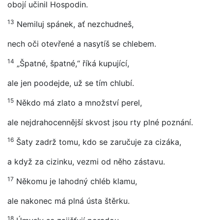
obojí učinil Hospodin.
13
Nemiluj spánek, ať nezchudneš,
nech oči otevřené a nasytíš se chlebem.
14
„Špatné, špatné,“ říká kupující,
ale jen poodejde, už se tím chlubí.
15
Někdo má zlato a množství perel,
ale nejdrahocennější skvost jsou rty plné poznání.
16
Šaty zadrž tomu, kdo se zaručuje za cizáka,
a když za cizinku, vezmi od něho zástavu.
17
Někomu je lahodný chléb klamu,
ale nakonec má plná ústa štěrku.
18