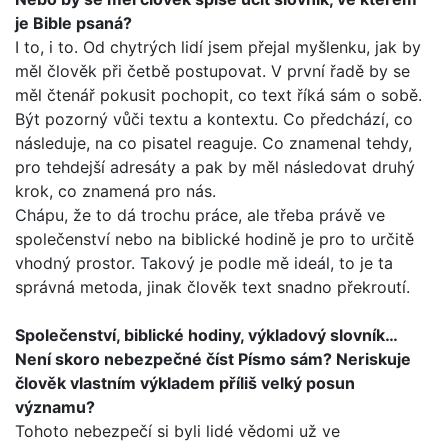
je Bible psaná?
I to, i to. Od chytrých lidí jsem přejal myšlenku, jak by
měl člo­věk při četbě postupovat. V první řadě by se
měl čtenář poku­sit pochopit, co text říká sám o sobě.
Být pozorný vůči textu a kontextu. Co předchází, co
následuje, na co pisatel reaguje. Co znamenal tehdy,
pro tehdejší adresáty a pak by měl násle­dovat druhý
krok, co znamená pro nás.
Chápu, že to dá trochu práce, ale třeba právě ve
společenství nebo na biblické hodině je pro to určitě
vhodný prostor. Takový je podle mě ideál, to je ta
správná metoda, jinak člověk text snadno překroutí.
Společenství, biblické hodiny, výkladový slovník…
Není sko­ro nebezpečné číst Písmo sám? Neriskuje
člověk vlastním výkladem příliš velký posun
významu?
Tohoto nebezpečí si byli lidé vědomi už ve