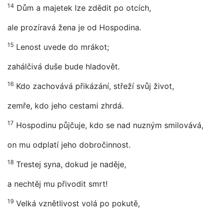
14
Dům a majetek lze zdědit po otcích,
ale prozíravá žena je od Hospodina.
15
Lenost uvede do mrákot;
zahálčivá duše bude hladovět.
16
Kdo zachovává přikázání, střeží svůj život,
zemře, kdo jeho cestami zhrdá.
17
Hospodinu půjčuje, kdo se nad nuzným smilovává,
on mu odplatí jeho dobročinnost.
18
Trestej syna, dokud je naděje,
a nechtěj mu přivodit smrt!
19
Velká vznětlivost volá po pokutě,