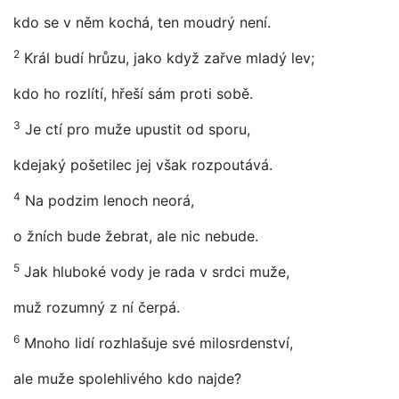
kdo se v něm kochá, ten moudrý není.
2
Král budí hrůzu, jako když zařve mladý lev;
kdo ho rozlítí, hřeší sám proti sobě.
3
Je ctí pro muže upustit od sporu,
kdejaký pošetilec jej však rozpoutává.
4
Na podzim lenoch neorá,
o žních bude žebrat, ale nic nebude.
5
Jak hluboké vody je rada v srdci muže,
muž rozumný z ní čerpá.
6
Mnoho lidí rozhlašuje své milosrdenství,
ale muže spolehlivého kdo najde?