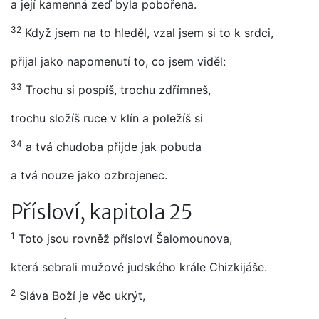
a její kamenná zeď byla pobořena.
32
Když jsem na to hleděl, vzal jsem si to k srdci,
přijal jako napomenutí to, co jsem viděl:
33
Trochu si pospíš, trochu zdřímneš,
trochu složíš ruce v klín a poležíš si
34
a tvá chudoba přijde jak pobuda
a tvá nouze jako ozbrojenec.
Přísloví, kapitola 25
1
Toto jsou rovněž přísloví Šalomounova,
která sebrali mužové judského krále Chizkijáše.
2
Sláva Boží je věc ukrýt,