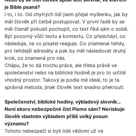
je Bible psaná?
I to, i to. Od chytrých lidí jsem přejal myšlenku, jak by
měl člo­věk při četbě postupovat. V první řadě by se
měl čtenář poku­sit pochopit, co text říká sám o sobě.
Být pozorný vůči textu a kontextu. Co předchází, co
následuje, na co pisatel reaguje. Co znamenal tehdy,
pro tehdejší adresáty a pak by měl násle­dovat druhý
krok, co znamená pro nás.
Chápu, že to dá trochu práce, ale třeba právě ve
společenství nebo na biblické hodině je pro to určitě
vhodný prostor. Takový je podle mě ideál, to je ta
správná metoda, jinak člověk text snadno překroutí.
Společenství, biblické hodiny, výkladový slovník…
Není sko­ro nebezpečné číst Písmo sám? Neriskuje
člověk vlastním výkladem příliš velký posun
významu?
Tohoto nebezpečí si byli lidé vědomi už ve