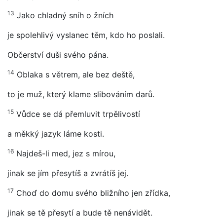
13
Jako chladný sníh o žních
je spolehlivý vyslanec těm, kdo ho poslali.
Občerství duši svého pána.
14
Oblaka s větrem, ale bez deště,
to je muž, který klame slibováním darů.
15
Vůdce se dá přemluvit trpělivostí
a měkký jazyk láme kosti.
16
Najdeš-li med, jez s mírou,
jinak se jím přesytíš a zvrátíš jej.
17
Choď do domu svého bližního jen zřídka,
jinak se tě přesytí a bude tě nenávidět.