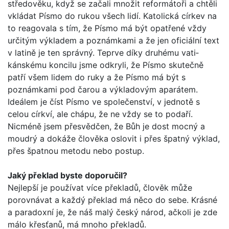
středověku, když se začali množit reformátoři a chtěli
vkládat Písmo do rukou všech lidí. Katolická církev na
to reagovala s tím, že Písmo má být opatřené vždy
určitým výkladem a poznámkami a že jen oficiální text
v latině je ten správný. Teprve díky druhému vati­
kánskému koncilu jsme odkryli, že Písmo skutečně
patří všem lidem do ruky a že Písmo má být s
poznámkami pod čarou a výkladovým aparátem.
Ideálem je číst Písmo ve společenství, v jednotě s
celou církví, ale chápu, že ne vždy se to podaří.
Nicméně jsem přesvědčen, že Bůh je dost mocný a
moudrý a dokáže člověka oslovit i přes špatný výklad,
přes špatnou metodu nebo postup.
Jaký překlad byste doporučil?
Nejlepší je používat více překladů, člověk může
porovnávat a každý překlad má něco do sebe. Krásné
a paradoxní je, že náš malý český národ, ačkoli je zde
málo křesťanů, má mnoho překladů.