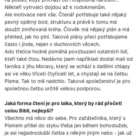
Někteří vytrvalci dojdou až k rodokmenům.
Ale motivace není vše. Čtenář potřebuje také nějaký
pevný opěrný bod, strukturu a právě k tomu má
sloužit zmiňovaná kniha. Člověk má nějaký plán a má
přehled, jak ho plní. Tako­vé plány přeci potřebujeme
často i jinde, nejen v duchovních věcech.
Ado třetice hodně pomáhá povzbuzení ostatních lidí,
kte­ří také čtou. Nedávno jsem například dostal mail od
farníka z jihu Moravy, který se schází s dalšími chlapy
asi ve věku tři­ceti čtyřiceti let, a chystají se na četbu
Písma. Tak to mě nad­chlo. Takové společenství je pro
společnou četbu určitě velkou podporou.
Jaká forma čtení je pro laika, který by rád přečetl
celou Bib­li, nejlepší?
Všechno má něco do sebe. Pro začátečníka, který s
Písmem přišel do styku třeba jen během bohoslužeb,
je asi nejjedno­dušší četba s někým jiným nebo - jak už