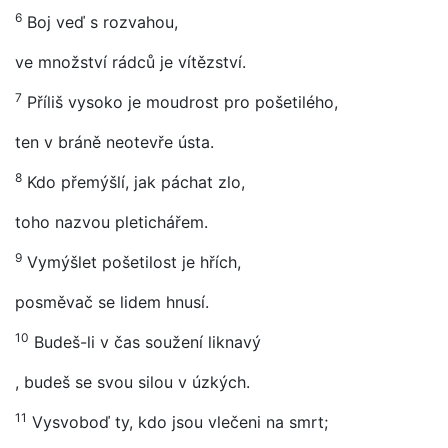
6
Boj veď s rozvahou,
ve množství rádců je vítězství.
7
Příliš vysoko je moudrost pro pošetilého,
ten v bráně neotevře ústa.
8
Kdo přemýšlí, jak páchat zlo,
toho nazvou pletichářem.
9
Vymýšlet pošetilost je hřích,
posměvač se lidem hnusí.
10
Budeš-li v čas soužení liknavý
, budeš se svou silou v úzkých.
11
Vysvoboď ty, kdo jsou vlečeni na smrt;