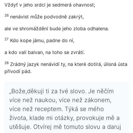
Vždyť v jeho srdci je sedmerá ohavnost;
26
nenávist může podvodně zakrýt,
ale ve shromáždění bude jeho zloba odhalena.
27
Kdo kope jámu, padne do ní,
a kdo valí balvan, na toho se zvrátí.
28
Zrádný jazyk nenávidí ty, na které dotírá, úlisná ústa
přivodí pád.
„Bože,děkuji ti za tvé slovo. Je něčím
více než naukou, více než zákonem,
více než receptem. Týká se mého
života, klade mi otázky, provokuje mě a
utěšuje. Otvírej mě tomuto slovu a daruj