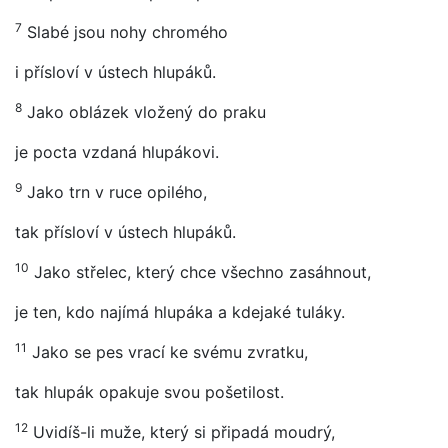
7
Slabé jsou nohy chromého
i přísloví v ústech hlupáků.
8
Jako oblázek vložený do praku
je pocta vzdaná hlupákovi.
9
Jako trn v ruce opilého,
tak přísloví v ústech hlupáků.
10
Jako střelec, který chce všechno zasáhnout,
je ten, kdo najímá hlupáka a kdejaké tuláky.
11
Jako se pes vrací ke svému zvratku,
tak hlupák opakuje svou pošetilost.
12
Uvidíš-li muže, který si připadá moudrý,