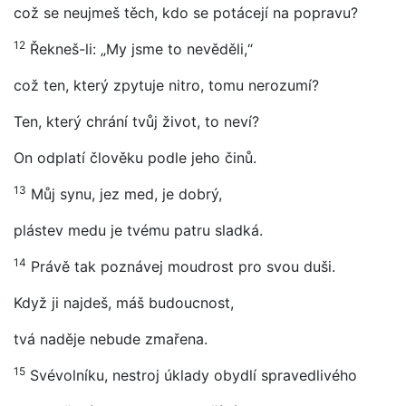
což se neujmeš těch, kdo se potácejí na popravu?
12
Řekneš-li: „My jsme to nevěděli,“
což ten, který zpytuje nitro, tomu nerozumí?
Ten, který chrání tvůj život, to neví?
On odplatí člověku podle jeho činů.
13
Můj synu, jez med, je dobrý,
plástev medu je tvému patru sladká.
14
Právě tak poznávej moudrost pro svou duši.
Když ji najdeš, máš budoucnost,
tvá naděje nebude zmařena.
15
Svévolníku, nestroj úklady obydlí spravedlivého