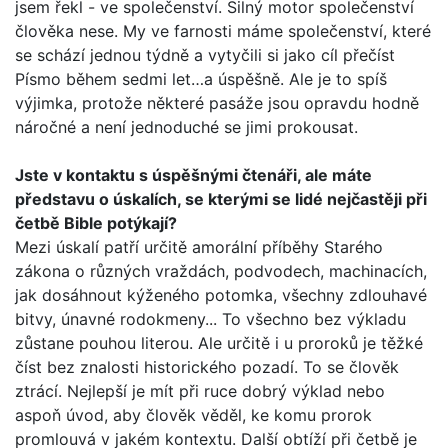
jsem řekl - ve spole­čenství. Silný motor společenství
člověka nese. My ve farnosti máme společenství, které
se schází jednou týdně a vytyčili si jako cíl přečíst
Písmo během sedmi let…a úspěšně. Ale je to spíš
výjimka, protože některé pasáže jsou opravdu hodně
náročné a není jednoduché se jimi prokousat.
Jste v kontaktu s úspěšnými čtenáři, ale máte
představu o úskalích, se kterými se lidé nejčastěji při
četbě Bible potý­kají?
Mezi úskalí patří určitě amorální příběhy Starého
zákona o různých vraždách, podvodech, machinacích,
jak dosáhnout kýženého potomka, všechny zdlouhavé
bitvy, únavné rodo­kmeny... To všechno bez výkladu
zůstane pouhou literou. Ale určitě i u proroků je těžké
číst bez znalosti historického pozadí. To se člověk
ztrácí. Nejlepší je mít při ruce dobrý výklad nebo
aspoň úvod, aby člověk věděl, ke komu prorok
promlouvá v jakém kontextu. Další obtíží při četbě je