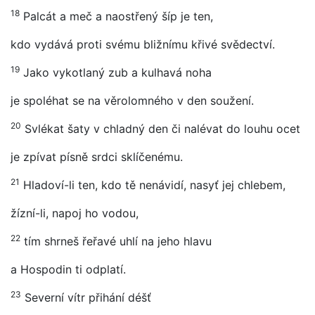
18
Palcát a meč a naostřený šíp je ten,
kdo vydává proti svému bližnímu křivé svědectví.
19
Jako vykotlaný zub a kulhavá noha
je spoléhat se na věrolomného v den soužení.
20
Svlékat šaty v chladný den či nalévat do louhu ocet
je zpívat písně srdci sklíčenému.
21
Hladoví-li ten, kdo tě nenávidí, nasyť jej chlebem,
žízní-li, napoj ho vodou,
22
tím shrneš řeřavé uhlí na jeho hlavu
a Hospodin ti odplatí.
23
Severní vítr přihání déšť