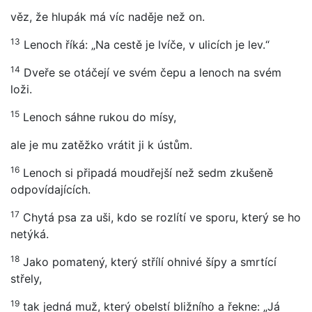
věz, že hlupák má víc naděje než on.
13
Lenoch říká: „Na cestě je lvíče, v ulicích je lev.“
14
Dveře se otáčejí ve svém čepu a lenoch na svém
loži.
15
Lenoch sáhne rukou do mísy,
ale je mu zatěžko vrátit ji k ústům.
16
Lenoch si připadá moudřejší než sedm zkušeně
odpovídajících.
17
Chytá psa za uši, kdo se rozlítí ve sporu, který se ho
netýká.
18
Jako pomatený, který střílí ohnivé šípy a smrtící
střely,
19
tak jedná muž, který obelstí bližního a řekne: „Já