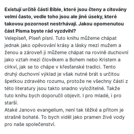
Existují určitě části Bible, které jsou čteny a citovány
velmi často, vedle toho jsou ale jiné úseky, které
takovou pozor­nost nestrhávají. Jakou opomenutou
část Písma byste rád vyzdvihl?
Velepíseň, Píseň písní. Tuto knihu můžeme chápat
jednak jako opěvování krásy a lásky mezi mužem a
ženou a zároveň ji můžeme chápat na rovině duchovní
jako vztah mezi člově­kem a Bohem nebo Kristem a
církví, jak se to chápe v křesťan­ské tradici. Tento
druhý duchovní výklad je však nutné brát s určitou
špetkou zdravého rozumu, protože ne všechny části z
této literatury jsou takto snadno vyložitelné. Takže
tuto kni­hu bych doporučil objevit. I pro mladé, i pro
starší.
Ataké Janovo evangelium, není tak těžké a přitom je
strašně bohaté. To bych viděl jako pramen živé vody
pro naše spole­čenství.