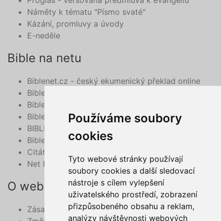
Proglas - veršovaná předmluva k evangeliu
Náměty k tématu "Písmo svaté"
Kázání, promluvy a úvody
E-neděle
Bible na netu
Biblenet.cz - český ekumenický překlad online
Bibleserver.com
Bible - překlad 21. století, online
Používáme soubory
BibleHub.com - vyhledávání v multilinguální Bibli
BIBLE v mobilu
cookies
Bible do mobilu - deuterokanonické knihy
Citát z Bible na každý den e-mailem
Tyto webové stránky používají
Net Bible
soubory cookies a další sledovací
nástroje s cílem vylepšení
O webu
uživatelského prostředí, zobrazení
přizpůsobeného obsahu a reklam,
Zásady zpracování osobních údajů
analýzy návštěvnosti webových