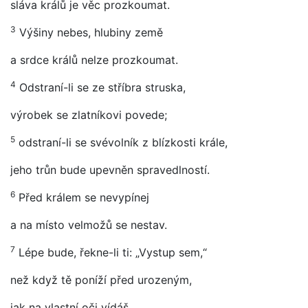
sláva králů je věc prozkoumat.
3
Výšiny nebes, hlubiny země
a srdce králů nelze prozkoumat.
4
Odstraní-li se ze stříbra struska,
výrobek se zlatníkovi povede;
5
odstraní-li se svévolník z blízkosti krále,
jeho trůn bude upevněn spravedlností.
6
Před králem se nevypínej
a na místo velmožů se nestav.
7
Lépe bude, řekne-li ti: „Vystup sem,“
než když tě poníží před urozeným,
jak na vlastní oči vídáš.