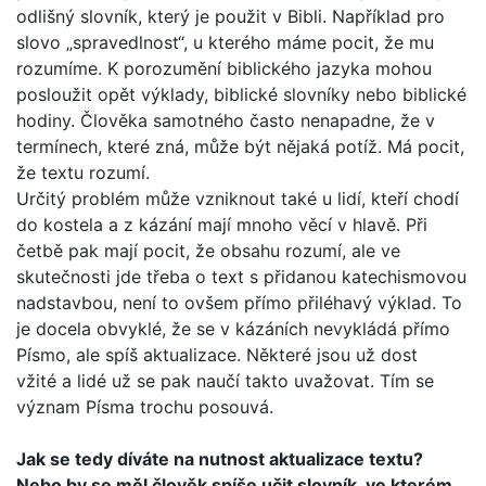
odlišný slovník, který je použit v Bibli. Například pro
slovo „spravedlnost“, u kterého máme pocit, že mu
rozumíme. K porozumění biblického jazyka mohou
posloužit opět výklady, biblické slovníky nebo biblické
hodiny. Člověka samotného často nenapadne, že v
termínech, které zná, může být nějaká potíž. Má pocit,
že textu rozumí.
Určitý problém může vzniknout také u lidí, kteří chodí
do kos­tela a z kázání mají mnoho věcí v hlavě. Při
četbě pak mají pocit, že obsahu rozumí, ale ve
skutečnosti jde třeba o text s přidanou katechismovou
nadstavbou, není to ovšem přímo přiléhavý výklad. To
je docela obvyklé, že se v kázáních nevy­kládá přímo
Písmo, ale spíš aktualizace. Některé jsou už dost
vžité a lidé už se pak naučí takto uvažovat. Tím se
význam Písma trochu posouvá.
Jak se tedy díváte na nutnost aktualizace textu?
Nebo by se měl člověk spíše učit slovník, ve kterém