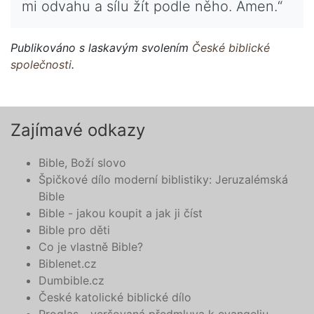
mi odvahu a sílu žít podle něho. Amen.“
Publikováno s laskavým svolením
České biblické
společnosti
.
Zajímavé odkazy
Bible, Boží slovo
Špičkové dílo moderní biblistiky: Jeruzalémská
Bible
Bible - jakou koupit a jak ji číst
Bible pro děti
Co je vlastně Bible?
Biblenet.cz
Dumbible.cz
České katolické biblické dílo