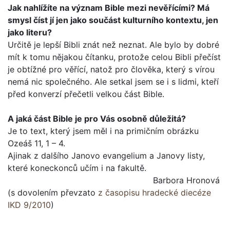
Jak nahlížíte na význam Bible mezi nevěřícími? Má
smysl číst jí jen jako součást kulturního kontextu, jen
jako lite­ru?
Určitě je lepší Bibli znát než neznat. Ale bylo by dobré
mít k tomu nějakou čítanku, protože celou Bibli přečíst
je obtížné pro věřící, natož pro člověka, který s vírou
nemá nic společ­ného. Ale setkal jsem se i s lidmi, kteří
před konverzí přečetli velkou část Bible.
A jaká část Bible je pro Vás osobně důležitá?
Je to text, který jsem měl i na primičním obrázku
Ozeáš 11, 1 – 4.
Ajinak z dalšího Janovo evangelium a Janovy listy,
které koneckonců učím i na fakultě.
Barbora Hronová
(s dovolením převzato
z časopisu hradecké diecéze
IKD 9/2010
)