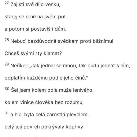
27
Zajisti své dílo venku,
starej se o ně na svém poli
a potom si postavíš i dům.
28
Nebuď bezdůvodně svědkem proti bližnímu!
Chceš svými rty klamat?
29
Neříkej: „Jak jednal se mnou, tak budu jednat s ním,
odplatím každému podle jeho činů.“
30
Šel jsem kolem pole muže lenivého,
kolem vinice člověka bez rozumu,
31
a hle, byla celá zarostlá plevelem,
celý její povrch pokrývaly kopřivy