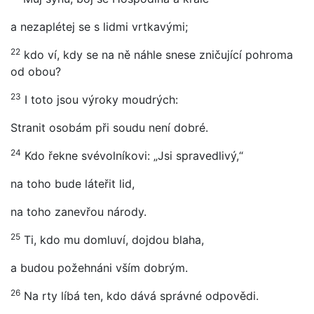
a nezaplétej se s lidmi vrtkavými;
22
kdo ví, kdy se na ně náhle snese zničující pohroma
od obou?
23
I toto jsou výroky moudrých:
Stranit osobám při soudu není dobré.
24
Kdo řekne svévolníkovi: „Jsi spravedlivý,“
na toho bude láteřit lid,
na toho zanevřou národy.
25
Ti, kdo mu domluví, dojdou blaha,
a budou požehnáni vším dobrým.
26
Na rty líbá ten, kdo dává správné odpovědi.