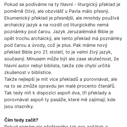
Pokud se podíváme na ty hlavní - liturgický překlad je
poměrně čtivý, ale obzvlášť u Pavla málo přesný.
Ekumenický překlad je přesnější, ale mnohdy používá
archaický jazyk a na rozdíl od liturgického nemá
poznámky pod čarou. Jazyk Jeruzalémské Bible je
opět trochu archaický, ale tento překlad má poznámky
pod čarou a úvody, což je plus. Pak máme nový
překlad Bib­le pro 21. století, to je velmi živý jazyk,
současný. Minusem může být ale zase skutečnost, že
hlavní autor nebyl biblista, takže zde chybí určitá
zkušenost v biblistice.
Takže nejlepší je mít více překladů a porovnávat, ale
na to se zmůže opravdu jen malé procento čtenářů.
Tak tedy mít k dis­pozici aspoň dva, tři překlady a
porovnávat aspoň ty pasáže, které mě zajímají, kde
jsou otazníky.
Čím tedy začít?
Pokud nemám nic přečteného tak pro začátek z