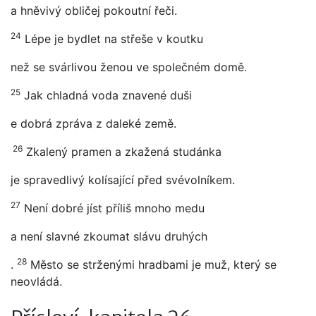
a hněvivý obličej pokoutní řeči.
24
Lépe je bydlet na střeše v koutku
než se svárlivou ženou ve společném domě.
25
Jak chladná voda znavené duši
e dobrá zpráva z daleké země.
26
Zkalený pramen a zkažená studánka
je spravedlivý kolísající před svévolníkem.
27
Není dobré jíst příliš mnoho medu
a není slavné zkoumat slávu druhých
28
.
Město se strženými hradbami je muž, který se
neovládá.