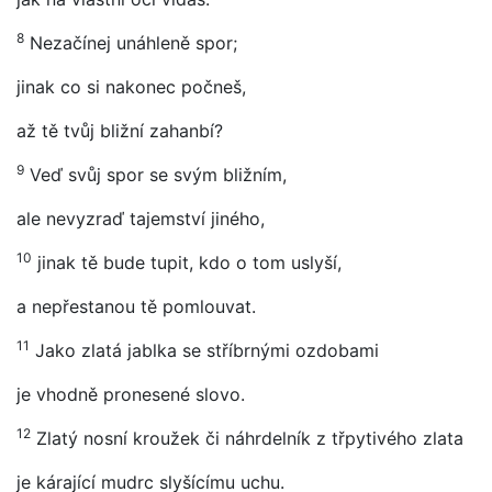
8
Nezačínej unáhleně spor;
jinak co si nakonec počneš,
až tě tvůj bližní zahanbí?
9
Veď svůj spor se svým bližním,
ale nevyzraď tajemství jiného,
10
jinak tě bude tupit, kdo o tom uslyší,
a nepřestanou tě pomlouvat.
11
Jako zlatá jablka se stříbrnými ozdobami
je vhodně pronesené slovo.
12
Zlatý nosní kroužek či náhrdelník z třpytivého zlata
je kárající mudrc slyšícímu uchu.