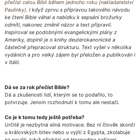
přečíst celou Bibli během jednoho roku (nakladatelství
Paulínky)
. I když zprvu s přípravou takového návodu
ke čtení Bible váhal a nabídku k sepsání brožurky
odmítl, nakonec změnil názor a text připravil.
Inspiroval se podobnými evangelickými plány z
Ameriky, doplnil je o knihy deuterokanonické a
částečně přepracoval strukturu. Text vyšel v několika
vydáních a pro velký zájem byl přeložen a publikován i
v Itálii.
Dá se za rok přečíst Bible?
Dá a zkušenosti lidí, kterým se to podařilo, to
potvrzuje. Jenom rozhodnutí k tomu ale nestačí.
Co je k tomu tedy ještě potřeba?
Určitě je nezbytná silná motivace. Bez ní člověk skončí
u krá­lovských bitev nebo u vyjití z Egypta, zkolabuje
na poušti, když přichází od Hospodina nařízení...