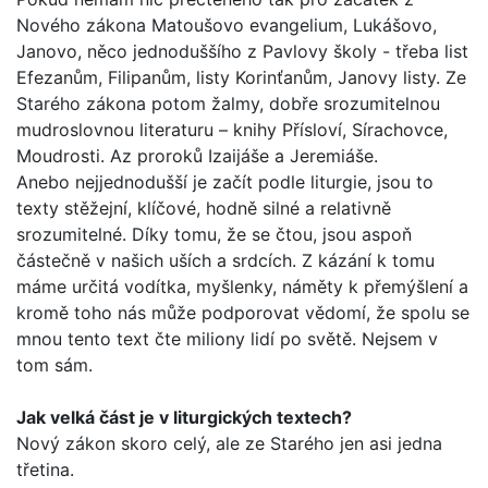
Nového záko­na Matoušovo evangelium, Lukášovo,
Janovo, něco jednoduš­šího z Pavlovy školy - třeba list
Efezanům, Filipanům, listy Korinťanům, Janovy listy. Ze
Starého zákona potom žalmy, dobře srozumitelnou
mudroslovnou literaturu – knihy Přísloví, Sírachovce,
Moudrosti. Az proroků Izaijáše a Jeremiáše.
Anebo nejjednodušší je začít podle liturgie, jsou to
texty stěžejní, klíčové, hodně silné a relativně
srozumitelné. Díky tomu, že se čtou, jsou aspoň
částečně v našich uších a srd­cích. Z kázání k tomu
máme určitá vodítka, myšlenky, náměty k přemýšlení a
kromě toho nás může podporovat vědomí, že spolu se
mnou tento text čte miliony lidí po světě. Nejsem v
tom sám.
Jak velká část je v liturgických textech?
Nový zákon skoro celý, ale ze Starého jen asi jedna
třetina.