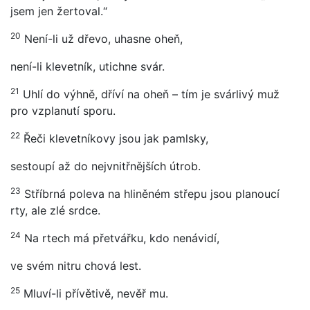
jsem jen žertoval.“
20
Není-li už dřevo, uhasne oheň,
není-li klevetník, utichne svár.
21
Uhlí do výhně, dříví na oheň – tím je svárlivý muž
pro vzplanutí sporu.
22
Řeči klevetníkovy jsou jak pamlsky,
sestoupí až do nejvnitřnějších útrob.
23
Stříbrná poleva na hliněném střepu jsou planoucí
rty, ale zlé srdce.
24
Na rtech má přetvářku, kdo nenávidí,
ve svém nitru chová lest.
25
Mluví-li přívětivě, nevěř mu.