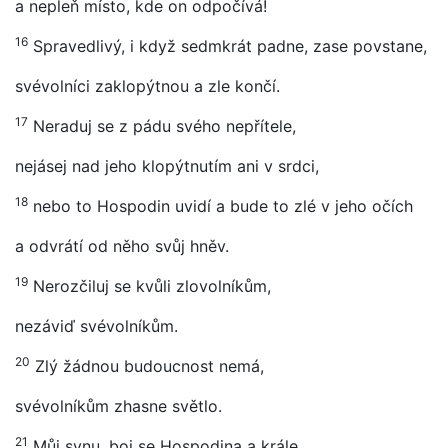
a nepleň místo, kde on odpočívá!
16
Spravedlivý, i když sedmkrát padne, zase povstane,
svévolníci zaklopýtnou a zle končí.
17
Neraduj se z pádu svého nepřítele,
nejásej nad jeho klopýtnutím ani v srdci,
18
nebo to Hospodin uvidí a bude to zlé v jeho očích
a odvrátí od něho svůj hněv.
19
Nerozčiluj se kvůli zlovolníkům,
nezáviď svévolníkům.
20
Zlý žádnou budoucnost nemá,
svévolníkům zhasne světlo.
21
Můj synu, boj se Hospodina a krále