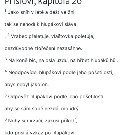
Přísloví, kapitola 26
1
Jako sníh v létě a déšť ve žni,
tak se nehodí k hlupákovi sláva
2
.
Vrabec přeletuje, vlaštovka poletuje,
bezdůvodné zlořečení nezasáhne.
3
Na koně bič, na osla uzdu, na hřbet hlupáků hůl.
4
Neodpovídej hlupákovi podle jeho pošetilosti,
abys nebyl jako on.
5
Odpověz hlupákovi podle jeho pošetilosti,
aby se sám sobě nezdál moudrý.
6
Nohy si mrzačí, zakusí příkoří,
kdo posílá vzkaz po hlupákovi.