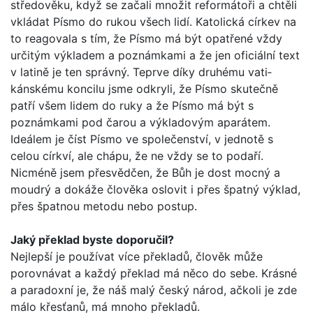
středověku, když se začali množit reformátoři a chtěli
vkládat Písmo do rukou všech lidí. Katolická církev na
to reagovala s tím, že Písmo má být opatřené vždy
určitým výkladem a poznámkami a že jen oficiální text
v latině je ten správný. Teprve díky druhému vati­
kánskému koncilu jsme odkryli, že Písmo skutečně
patří všem lidem do ruky a že Písmo má být s
poznámkami pod čarou a výkladovým aparátem.
Ideálem je číst Písmo ve společenství, v jednotě s
celou církví, ale chápu, že ne vždy se to podaří.
Nicméně jsem přesvědčen, že Bůh je dost mocný a
moudrý a dokáže člověka oslovit i přes špatný výklad,
přes špatnou metodu nebo postup.
Jaký překlad byste doporučil?
Nejlepší je používat více překladů, člověk může
porovnávat a každý překlad má něco do sebe. Krásné
a paradoxní je, že náš malý český národ, ačkoli je zde
málo křesťanů, má mnoho překladů.