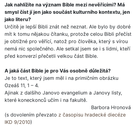
Jak nahlížíte na význam Bible mezi nevěřícími? Má
smysl číst jí jen jako součást kulturního kontextu, jen
jako lite­ru?
Určitě je lepší Bibli znát než neznat. Ale bylo by dobré
mít k tomu nějakou čítanku, protože celou Bibli přečíst
je obtížné pro věřící, natož pro člověka, který s vírou
nemá nic společ­ného. Ale setkal jsem se i s lidmi, kteří
před konverzí přečetli velkou část Bible.
A jaká část Bible je pro Vás osobně důležitá?
Je to text, který jsem měl i na primičním obrázku
Ozeáš 11, 1 – 4.
Ajinak z dalšího Janovo evangelium a Janovy listy,
které koneckonců učím i na fakultě.
Barbora Hronová
(s dovolením převzato
z časopisu hradecké diecéze
IKD 9/2010
)