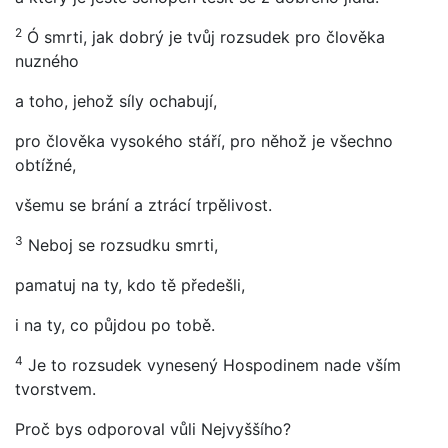
2
Ó smrti, jak dobrý je tvůj rozsudek pro člověka
nuzného
a toho, jehož síly ochabují,
pro člověka vysokého stáří, pro něhož je všechno
obtížné,
všemu se brání a ztrácí trpělivost.
3
Neboj se rozsudku smrti,
pamatuj na ty, kdo tě předešli,
i na ty, co půjdou po tobě.
4
Je to rozsudek vynesený Hospodinem nade vším
tvorstvem.
Proč bys odporoval vůli Nejvyššího?