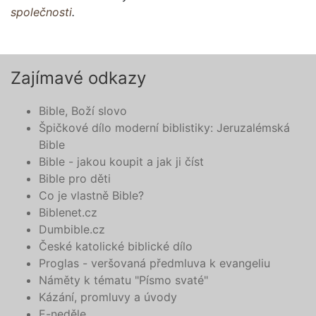
společnosti
.
Zajímavé odkazy
Bible, Boží slovo
Špičkové dílo moderní biblistiky: Jeruzalémská
Bible
Bible - jakou koupit a jak ji číst
Bible pro děti
Co je vlastně Bible?
Biblenet.cz
Dumbible.cz
České katolické biblické dílo
Proglas - veršovaná předmluva k evangeliu
Náměty k tématu "Písmo svaté"
Kázání, promluvy a úvody
E-neděle