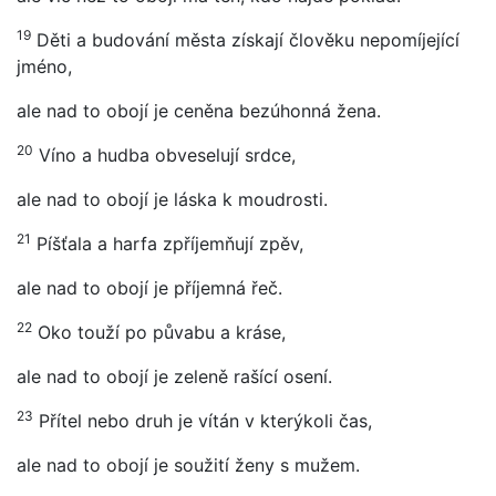
19
Děti a budování města získají člověku nepomíjející
jméno,
ale nad to obojí je ceněna bezúhonná žena.
20
Víno a hudba obveselují srdce,
ale nad to obojí je láska k moudrosti.
21
Píšťala a harfa zpříjemňují zpěv,
ale nad to obojí je příjemná řeč.
22
Oko touží po půvabu a kráse,
ale nad to obojí je zeleně rašící osení.
23
Přítel nebo druh je vítán v kterýkoli čas,
ale nad to obojí je soužití ženy s mužem.