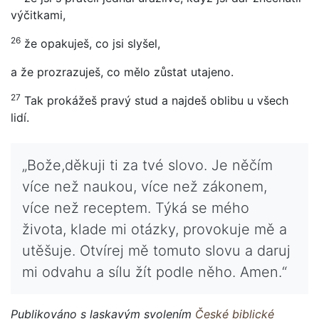
výčitkami,
26
že opakuješ, co jsi slyšel,
a že prozrazuješ, co mělo zůstat utajeno.
27
Tak prokážeš pravý stud a najdeš oblibu u všech
lidí.
„Bože,děkuji ti za tvé slovo. Je něčím
více než naukou, více než zákonem,
více než receptem. Týká se mého
života, klade mi otázky, provokuje mě a
utěšuje. Otvírej mě tomuto slovu a daruj
mi odvahu a sílu žít podle něho. Amen.“
Publikováno s laskavým svolením
České biblické