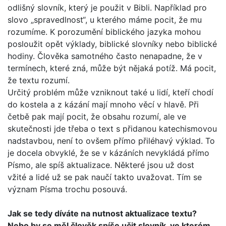
odlišný slovník, který je použit v Bibli. Například pro
slovo „spravedlnost“, u kterého máme pocit, že mu
rozumíme. K porozumění biblického jazyka mohou
posloužit opět výklady, biblické slovníky nebo biblické
hodiny. Člověka samotného často nenapadne, že v
termínech, které zná, může být nějaká potíž. Má pocit,
že textu rozumí.
Určitý problém může vzniknout také u lidí, kteří chodí
do kos­tela a z kázání mají mnoho věcí v hlavě. Při
četbě pak mají pocit, že obsahu rozumí, ale ve
skutečnosti jde třeba o text s přidanou katechismovou
nadstavbou, není to ovšem přímo přiléhavý výklad. To
je docela obvyklé, že se v kázáních nevy­kládá přímo
Písmo, ale spíš aktualizace. Některé jsou už dost
vžité a lidé už se pak naučí takto uvažovat. Tím se
význam Písma trochu posouvá.
Jak se tedy díváte na nutnost aktualizace textu?
Nebo by se měl člověk spíše učit slovník, ve kterém