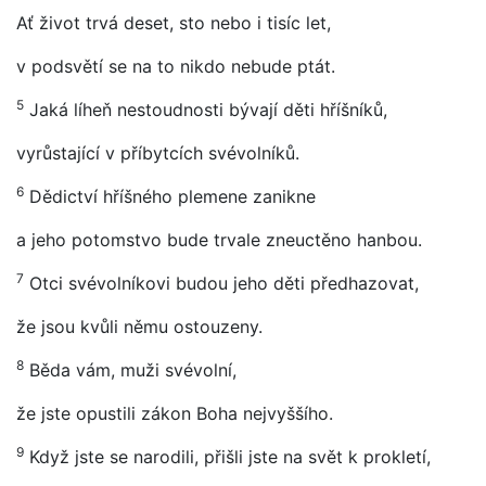
Ať život trvá deset, sto nebo i tisíc let,
v podsvětí se na to nikdo nebude ptát.
5
Jaká líheň nestoudnosti bývají děti hříšníků,
vyrůstající v příbytcích svévolníků.
6
Dědictví hříšného plemene zanikne
a jeho potomstvo bude trvale zneuctěno hanbou.
7
Otci svévolníkovi budou jeho děti předhazovat,
že jsou kvůli němu ostouzeny.
8
Běda vám, muži svévolní,
že jste opustili zákon Boha nejvyššího.
9
Když jste se narodili, přišli jste na svět k prokletí,