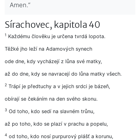
Amen.“
Sírachovec, kapitola 40
1
Každému člověku je určena tvrdá lopota.
Těžké jho leží na Adamových synech
ode dne, kdy vycházejí z lůna své matky,
až do dne, kdy se navracejí do lůna matky všech.
2
Trápí je předtuchy a v jejich srdci je bázeň,
obírají se čekáním na den svého skonu.
3
Od toho, kdo sedí na slavném trůnu,
až po toho, kdo se plazí v prachu a popelu,
4
od toho, kdo nosí purpurový plášť a korunu,