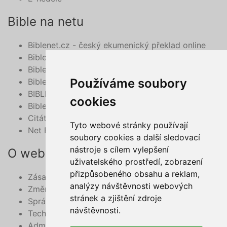
Bible na netu
Biblenet.cz - český ekumenický překlad online
Bibleserver.com
Bible - překlad 21. století, online
Používáme soubory
BibleHub.com - vyhledávání v multilinguální Bibli
BIBLE v mobilu
cookies
Bible do mobilu - deuterokanonické knihy
Citát z Bible na každý den e-mailem
Tyto webové stránky používají
Net Bible
soubory cookies a další sledovací
nástroje s cílem vylepšení
O webu
uživatelského prostředí, zobrazení
přizpůsobeného obsahu a reklam,
Zásady zpracování osobních údajů
analýzy návštěvnosti webových
Změnit své cookie preference
stránek a zjištění zdroje
Správce obsahu webu
návštěvnosti.
Technický správce webu
Administrace