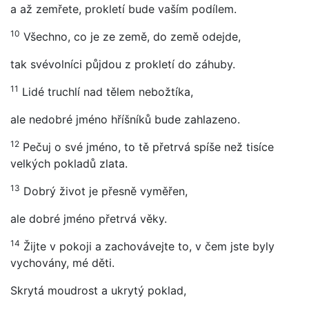
a až zemřete, prokletí bude vaším podílem.
10
Všechno, co je ze země, do země odejde,
tak svévolníci půjdou z prokletí do záhuby.
11
Lidé truchlí nad tělem nebožtíka,
ale nedobré jméno hříšníků bude zahlazeno.
12
Pečuj o své jméno, to tě přetrvá spíše než tisíce
velkých pokladů zlata.
13
Dobrý život je přesně vyměřen,
ale dobré jméno přetrvá věky.
14
Žijte v pokoji a zachovávejte to, v čem jste byly
vychovány, mé děti.
Skrytá moudrost a ukrytý poklad,