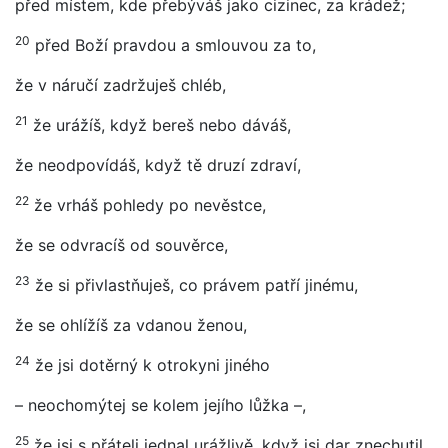
před místem, kde přebýváš jako cizinec, za krádež;
20
před Boží pravdou a smlouvou za to,
že v náručí zadržuješ chléb,
21
že urážíš, když bereš nebo dáváš,
že neodpovídáš, když tě druzí zdraví,
22
že vrháš pohledy po nevěstce,
že se odvracíš od souvěrce,
23
že si přivlastňuješ, co právem patří jinému,
že se ohlížíš za vdanou ženou,
24
že jsi dotěrný k otrokyni jiného
– neochomýtej se kolem jejího lůžka –,
25
že jsi s přáteli jednal urážlivě, když jsi dar znechutil