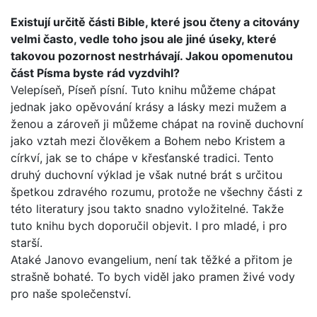
Existují určitě části Bible, které jsou čteny a citovány
velmi často, vedle toho jsou ale jiné úseky, které
takovou pozor­nost nestrhávají. Jakou opomenutou
část Písma byste rád vyzdvihl?
Velepíseň, Píseň písní. Tuto knihu můžeme chápat
jednak jako opěvování krásy a lásky mezi mužem a
ženou a zároveň ji můžeme chápat na rovině duchovní
jako vztah mezi člově­kem a Bohem nebo Kristem a
církví, jak se to chápe v křesťan­ské tradici. Tento
druhý duchovní výklad je však nutné brát s určitou
špetkou zdravého rozumu, protože ne všechny části z
této literatury jsou takto snadno vyložitelné. Takže
tuto kni­hu bych doporučil objevit. I pro mladé, i pro
starší.
Ataké Janovo evangelium, není tak těžké a přitom je
strašně bohaté. To bych viděl jako pramen živé vody
pro naše spole­čenství.