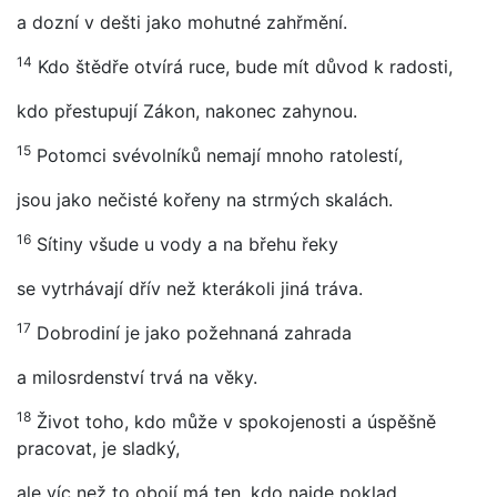
a dozní v dešti jako mohutné zahřmění.
14
Kdo štědře otvírá ruce, bude mít důvod k radosti,
kdo přestupují Zákon, nakonec zahynou.
15
Potomci svévolníků nemají mnoho ratolestí,
jsou jako nečisté kořeny na strmých skalách.
16
Sítiny všude u vody a na břehu řeky
se vytrhávají dřív než kterákoli jiná tráva.
17
Dobrodiní je jako požehnaná zahrada
a milosrdenství trvá na věky.
18
Život toho, kdo může v spokojenosti a úspěšně
pracovat, je sladký,
ale víc než to obojí má ten, kdo najde poklad.