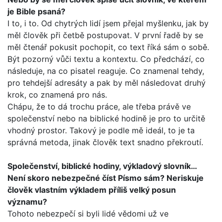
je Bible psaná?
I to, i to. Od chytrých lidí jsem přejal myšlenku, jak by
měl člo­věk při četbě postupovat. V první řadě by se
měl čtenář poku­sit pochopit, co text říká sám o sobě.
Být pozorný vůči textu a kontextu. Co předchází, co
následuje, na co pisatel reaguje. Co znamenal tehdy,
pro tehdejší adresáty a pak by měl násle­dovat druhý
krok, co znamená pro nás.
Chápu, že to dá trochu práce, ale třeba právě ve
společenství nebo na biblické hodině je pro to určitě
vhodný prostor. Takový je podle mě ideál, to je ta
správná metoda, jinak člověk text snadno překroutí.
Společenství, biblické hodiny, výkladový slovník…
Není sko­ro nebezpečné číst Písmo sám? Neriskuje
člověk vlastním výkladem příliš velký posun
významu?
Tohoto nebezpečí si byli lidé vědomi už ve