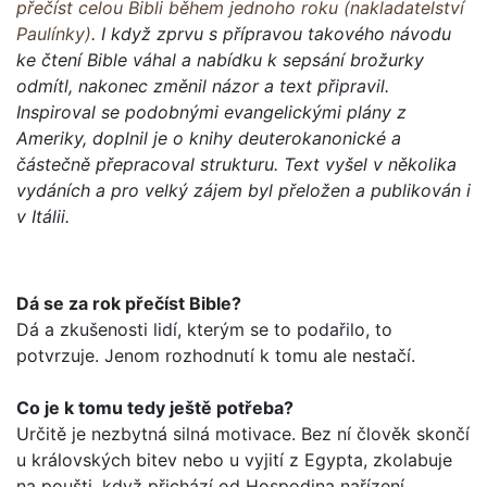
přečíst celou Bibli během jednoho roku (nakladatelství
Paulínky)
. I když zprvu s přípravou takového návodu
ke čtení Bible váhal a nabídku k sepsání brožurky
odmítl, nakonec změnil názor a text připravil.
Inspiroval se podobnými evangelickými plány z
Ameriky, doplnil je o knihy deuterokanonické a
částečně přepracoval strukturu. Text vyšel v několika
vydáních a pro velký zájem byl přeložen a publikován i
v Itálii.
Dá se za rok přečíst Bible?
Dá a zkušenosti lidí, kterým se to podařilo, to
potvrzuje. Jenom rozhodnutí k tomu ale nestačí.
Co je k tomu tedy ještě potřeba?
Určitě je nezbytná silná motivace. Bez ní člověk skončí
u krá­lovských bitev nebo u vyjití z Egypta, zkolabuje
na poušti, když přichází od Hospodina nařízení...