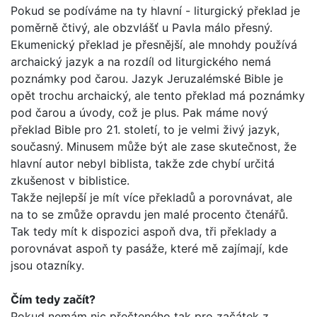
Pokud se podíváme na ty hlavní - liturgický překlad je
poměrně čtivý, ale obzvlášť u Pavla málo přesný.
Ekumenický překlad je přesnější, ale mnohdy používá
archaický jazyk a na rozdíl od liturgického nemá
poznámky pod čarou. Jazyk Jeruzalémské Bible je
opět trochu archaický, ale tento překlad má poznámky
pod čarou a úvody, což je plus. Pak máme nový
překlad Bib­le pro 21. století, to je velmi živý jazyk,
současný. Minusem může být ale zase skutečnost, že
hlavní autor nebyl biblista, takže zde chybí určitá
zkušenost v biblistice.
Takže nejlepší je mít více překladů a porovnávat, ale
na to se zmůže opravdu jen malé procento čtenářů.
Tak tedy mít k dis­pozici aspoň dva, tři překlady a
porovnávat aspoň ty pasáže, které mě zajímají, kde
jsou otazníky.
Čím tedy začít?
Pokud nemám nic přečteného tak pro začátek z