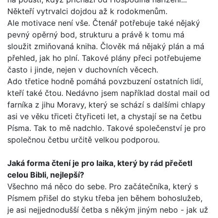
Někteří vytrvalci dojdou až k rodokmenům.
Ale motivace není vše. Čtenář potřebuje také nějaký
pevný opěrný bod, strukturu a právě k tomu má
sloužit zmiňovaná kniha. Člověk má nějaký plán a má
přehled, jak ho plní. Tako­vé plány přeci potřebujeme
často i jinde, nejen v duchovních věcech.
Ado třetice hodně pomáhá povzbuzení ostatních lidí,
kte­ří také čtou. Nedávno jsem například dostal mail od
farníka z jihu Moravy, který se schází s dalšími chlapy
asi ve věku tři­ceti čtyřiceti let, a chystají se na četbu
Písma. Tak to mě nad­chlo. Takové společenství je pro
společnou četbu určitě velkou podporou.
Jaká forma čtení je pro laika, který by rád přečetl
celou Bib­li, nejlepší?
Všechno má něco do sebe. Pro začátečníka, který s
Písmem přišel do styku třeba jen během bohoslužeb,
je asi nejjedno­dušší četba s někým jiným nebo - jak už