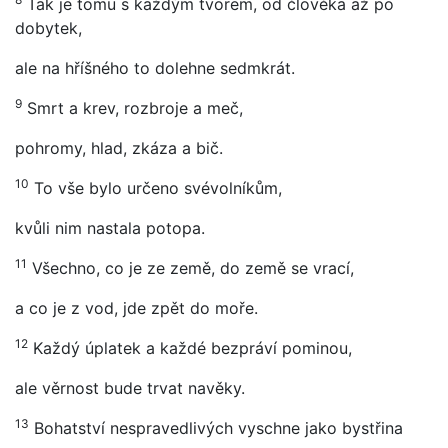
Tak je tomu s každým tvorem, od člověka až po
dobytek,
ale na hříšného to dolehne sedmkrát.
9
Smrt a krev, rozbroje a meč,
pohromy, hlad, zkáza a bič.
10
To vše bylo určeno svévolníkům,
kvůli nim nastala potopa.
11
Všechno, co je ze země, do země se vrací,
a co je z vod, jde zpět do moře.
12
Každý úplatek a každé bezpráví pominou,
ale věrnost bude trvat navěky.
13
Bohatství nespravedlivých vyschne jako bystřina