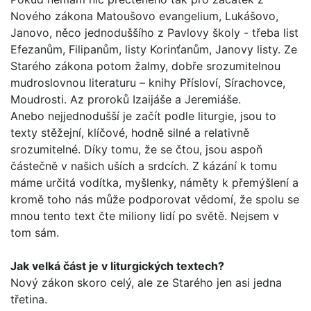
Nového záko­na Matoušovo evangelium, Lukášovo,
Janovo, něco jednoduš­šího z Pavlovy školy - třeba list
Efezanům, Filipanům, listy Korinťanům, Janovy listy. Ze
Starého zákona potom žalmy, dobře srozumitelnou
mudroslovnou literaturu – knihy Přísloví, Sírachovce,
Moudrosti. Az proroků Izaijáše a Jeremiáše.
Anebo nejjednodušší je začít podle liturgie, jsou to
texty stěžejní, klíčové, hodně silné a relativně
srozumitelné. Díky tomu, že se čtou, jsou aspoň
částečně v našich uších a srd­cích. Z kázání k tomu
máme určitá vodítka, myšlenky, náměty k přemýšlení a
kromě toho nás může podporovat vědomí, že spolu se
mnou tento text čte miliony lidí po světě. Nejsem v
tom sám.
Jak velká část je v liturgických textech?
Nový zákon skoro celý, ale ze Starého jen asi jedna
třetina.