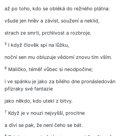
až po toho, kdo se obléká do režného plátna:
všude jen hněv a závist, soužení a neklid,
strach ze smrti, prchlivost a rozbroje.
5
I když člověk spí na lůžku,
noční sen mu obluzuje vědomí znovu tím vším.
6
Maličko, téměř vůbec si neodpočine;
i ve spánku je jako za bílého dne pronásledován
přízraky své fantazie
jako někdo, kdo utekl z bitvy.
7
Když je v nouzi nejvyšší, procitne
a diví se pak, že není čeho se bát.
8