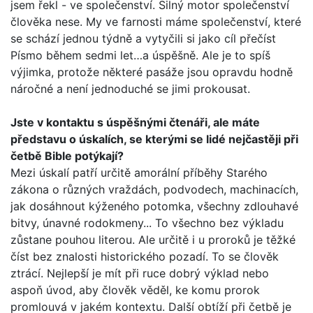
jsem řekl - ve spole­čenství. Silný motor společenství
člověka nese. My ve farnosti máme společenství, které
se schází jednou týdně a vytyčili si jako cíl přečíst
Písmo během sedmi let…a úspěšně. Ale je to spíš
výjimka, protože některé pasáže jsou opravdu hodně
náročné a není jednoduché se jimi prokousat.
Jste v kontaktu s úspěšnými čtenáři, ale máte
představu o úskalích, se kterými se lidé nejčastěji při
četbě Bible potý­kají?
Mezi úskalí patří určitě amorální příběhy Starého
zákona o různých vraždách, podvodech, machinacích,
jak dosáhnout kýženého potomka, všechny zdlouhavé
bitvy, únavné rodo­kmeny... To všechno bez výkladu
zůstane pouhou literou. Ale určitě i u proroků je těžké
číst bez znalosti historického pozadí. To se člověk
ztrácí. Nejlepší je mít při ruce dobrý výklad nebo
aspoň úvod, aby člověk věděl, ke komu prorok
promlouvá v jakém kontextu. Další obtíží při četbě je