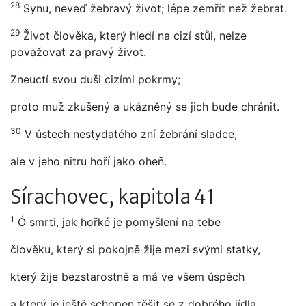
28
Synu, neveď žebravý život; lépe zemřít než žebrat.
29
Život člověka, který hledí na cizí stůl, nelze
považovat za pravý život.
Zneuctí svou duši cizími pokrmy;
proto muž zkušený a ukázněný se jich bude chránit.
30
V ústech nestydatého zní žebrání sladce,
ale v jeho nitru hoří jako oheň.
Sírachovec, kapitola 41
1
Ó smrti, jak hořké je pomyšlení na tebe
člověku, který si pokojně žije mezi svými statky,
který žije bezstarostně a má ve všem úspěch
a který je ještě schopen těšit se z dobrého jídla.