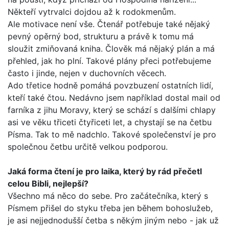
Někteří vytrvalci dojdou až k rodokmenům.
Ale motivace není vše. Čtenář potřebuje také nějaký
pevný opěrný bod, strukturu a právě k tomu má
sloužit zmiňovaná kniha. Člověk má nějaký plán a má
přehled, jak ho plní. Tako­vé plány přeci potřebujeme
často i jinde, nejen v duchovních věcech.
Ado třetice hodně pomáhá povzbuzení ostatních lidí,
kte­ří také čtou. Nedávno jsem například dostal mail od
farníka z jihu Moravy, který se schází s dalšími chlapy
asi ve věku tři­ceti čtyřiceti let, a chystají se na četbu
Písma. Tak to mě nad­chlo. Takové společenství je pro
společnou četbu určitě velkou podporou.
Jaká forma čtení je pro laika, který by rád přečetl
celou Bib­li, nejlepší?
Všechno má něco do sebe. Pro začátečníka, který s
Písmem přišel do styku třeba jen během bohoslužeb,
je asi nejjedno­dušší četba s někým jiným nebo - jak už