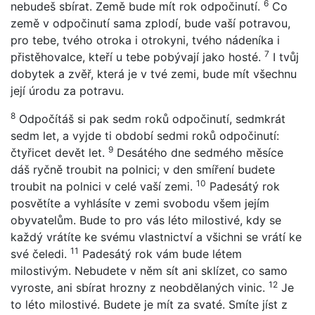
6
nebudeš sbírat. Země bude mít rok odpočinutí.
Co
země v odpočinutí sama zplodí, bude vaší potravou,
pro tebe, tvého otroka i otrokyni, tvého nádeníka i
7
přistěhovalce, kteří u tebe pobývají jako hosté.
I tvůj
dobytek a zvěř, která je v tvé zemi, bude mít všechnu
její úrodu za potravu.
8
Odpočítáš si pak sedm roků odpočinutí, sedmkrát
sedm let, a vyjde ti období sedmi roků odpočinutí:
9
čtyřicet devět let.
Desátého dne sedmého měsíce
dáš ryčně troubit na polnici; v den smíření budete
10
troubit na polnici v celé vaší zemi.
Padesátý rok
posvětíte a vyhlásíte v zemi svobodu všem jejím
obyvatelům. Bude to pro vás léto milostivé, kdy se
každý vrátíte ke svému vlastnictví a všichni se vrátí ke
11
své čeledi.
Padesátý rok vám bude létem
milostivým. Nebudete v něm sít ani sklízet, co samo
12
vyroste, ani sbírat hrozny z neobdělaných vinic.
Je
to léto milostivé. Budete je mít za svaté. Smíte jíst z