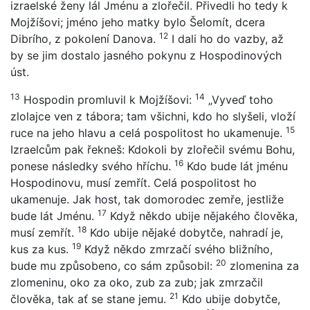
izraelské ženy lál Jménu a zlořečil. Přivedli ho tedy k
Mojžíšovi; jméno jeho matky bylo Šelomít, dcera
12
Dibrího, z pokolení Danova.
I dali ho do vazby, až
by se jim dostalo jasného pokynu z Hospodinových
úst.
13
14
Hospodin promluvil k Mojžíšovi:
„Vyveď toho
zlolajce ven z tábora; tam všichni, kdo ho slyšeli, vloží
15
ruce na jeho hlavu a celá pospolitost ho ukamenuje.
Izraelcům pak řekneš: Kdokoli by zlořečil svému Bohu,
16
ponese následky svého hříchu.
Kdo bude lát jménu
Hospodinovu, musí zemřít. Celá pospolitost ho
ukamenuje. Jak host, tak domorodec zemře, jestliže
17
bude lát Jménu.
Když někdo ubije nějakého člověka,
18
musí zemřít.
Kdo ubije nějaké dobytče, nahradí je,
19
kus za kus.
Když někdo zmrzačí svého bližního,
20
bude mu způsobeno, co sám způsobil:
zlomenina za
zlomeninu, oko za oko, zub za zub; jak zmrzačil
21
člověka, tak ať se stane jemu.
Kdo ubije dobytče,