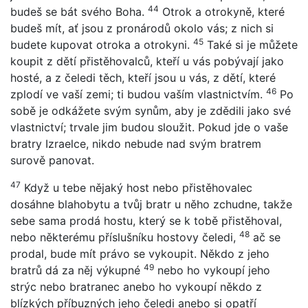
44
budeš se bát svého Boha.
Otrok a otrokyně, které
budeš mít, ať jsou z pronárodů okolo vás; z nich si
45
budete kupovat otroka a otrokyni.
Také si je můžete
koupit z dětí přistěhovalců, kteří u vás pobývají jako
hosté, a z čeledi těch, kteří jsou u vás, z dětí, které
46
zplodí ve vaší zemi; ti budou vaším vlastnictvím.
Po
sobě je odkážete svým synům, aby je zdědili jako své
vlastnictví; trvale jim budou sloužit. Pokud jde o vaše
bratry Izraelce, nikdo nebude nad svým bratrem
surově panovat.
47
Když u tebe nějaký host nebo přistěhovalec
dosáhne blahobytu a tvůj bratr u něho zchudne, takže
sebe sama prodá hostu, který se k tobě přistěhoval,
48
nebo některému příslušníku hostovy čeledi,
ač se
prodal, bude mít právo se vykoupit. Někdo z jeho
49
bratrů dá za něj výkupné
nebo ho vykoupí jeho
strýc nebo bratranec anebo ho vykoupí někdo z
blízkých příbuzných jeho čeledi anebo si opatří