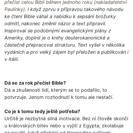
přečíst celou Bibli během jednoho roku (nakladatelství
Paulínky)
. I když zprvu s přípravou takového návodu
ke čtení Bible váhal a nabídku k sepsání brožurky
odmítl, nakonec změnil názor a text připravil.
Inspiroval se podobnými evangelickými plány z
Ameriky, doplnil je o knihy deuterokanonické a
částečně přepracoval strukturu. Text vyšel v několika
vydáních a pro velký zájem byl přeložen a publikován i
v Itálii.
Dá se za rok přečíst Bible?
Dá a zkušenosti lidí, kterým se to podařilo, to
potvrzuje. Jenom rozhodnutí k tomu ale nestačí.
Co je k tomu tedy ještě potřeba?
Určitě je nezbytná silná motivace. Bez ní člověk skončí
u krá­lovských bitev nebo u vyjití z Egypta, zkolabuje
na poušti, když přichází od Hospodina nařízení...