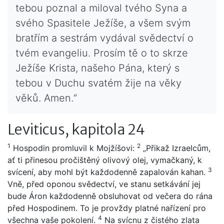
tebou poznal a miloval tvého Syna a
svého Spasitele Ježíše, a všem svým
bratřím a sestrám vydával svědectví o
tvém evangeliu. Prosím tě o to skrze
Ježíše Krista, našeho Pána, který s
tebou v Duchu svatém žije na věky
věků. Amen.“
Leviticus, kapitola 24
1
2
Hospodin promluvil k Mojžíšovi:
„Přikaž Izraelcům,
ať ti přinesou pročištěný olivový olej, vymačkaný, k
3
svícení, aby mohl být každodenně zapalován kahan.
Vně, před oponou svědectví, ve stanu setkávání jej
bude Áron každodenně obsluhovat od večera do rána
před Hospodinem. To je provždy platné nařízení pro
4
všechna vaše pokolení.
Na svícnu z čistého zlata