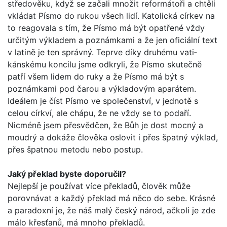
středověku, když se začali množit reformátoři a chtěli
vkládat Písmo do rukou všech lidí. Katolická církev na
to reagovala s tím, že Písmo má být opatřené vždy
určitým výkladem a poznámkami a že jen oficiální text
v latině je ten správný. Teprve díky druhému vati­
kánskému koncilu jsme odkryli, že Písmo skutečně
patří všem lidem do ruky a že Písmo má být s
poznámkami pod čarou a výkladovým aparátem.
Ideálem je číst Písmo ve společenství, v jednotě s
celou církví, ale chápu, že ne vždy se to podaří.
Nicméně jsem přesvědčen, že Bůh je dost mocný a
moudrý a dokáže člověka oslovit i přes špatný výklad,
přes špatnou metodu nebo postup.
Jaký překlad byste doporučil?
Nejlepší je používat více překladů, člověk může
porovnávat a každý překlad má něco do sebe. Krásné
a paradoxní je, že náš malý český národ, ačkoli je zde
málo křesťanů, má mnoho překladů.