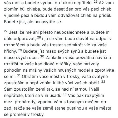
26
vás mor a budete vydáni do rukou nepřítele.
Až vám
zlomím hůl chleba, bude deset žen pro vás péci chléb
v jediné peci a budou vám odvažovat chléb na příděl.
Budete jíst, ale nenasytíte se.
27
Jestliže mě ani přesto neuposlechnete a budete mi
28
dále odporovat,
i já se vám budu stavět na odpor v
rozhořčení a budu vás trestat sedmkrát víc za vaše
29
hříchy.
Budete jíst maso svých synů a budete jíst
30
maso svých dcer.
Zahladím vaše posvátná návrší a
roztříštím vaše kadidlové oltáříky, vaše mrtvoly
pohodím na mršiny vašich hnusných model a zprotivíte
31
se mi.
Obrátím vaše města v trosky, vaše svatyně
32
zpustoším a nepřivoním k libé vůni vašich obětí.
Sám zpustoším zemi tak, že nad ní strnou i vaši
33
nepřátelé, kteří se v ní usadí.
Vás pak rozptýlím
mezi pronárody, vpadnu vám s taseným mečem do
zad, takže se vaše země stane pustinou a vaše města
se promění v trosky.