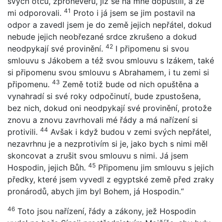
svých otců, zpronevěru, jíž se na mně dopustili, a že
41
mi odporovali.
Proto i já jsem se jim postavil na
odpor a zavedl jsem je do země jejich nepřátel, dokud
nebude jejich neobřezané srdce zkrušeno a dokud
42
neodpykají své provinění.
I připomenu si svou
smlouvu s Jákobem a též svou smlouvu s Izákem, také
si připomenu svou smlouvu s Abrahamem, i tu zemi si
43
připomenu.
Země totiž bude od nich opuštěna a
vynahradí si své roky odpočinutí, bude zpustošena,
bez nich, dokud oni neodpykají své provinění, protože
znovu a znovu zavrhovali mé řády a má nařízení si
44
protivili.
Avšak i když budou v zemi svých nepřátel,
nezavrhnu je a nezprotivím si je, jako bych s nimi měl
skoncovat a zrušit svou smlouvu s nimi. Já jsem
45
Hospodin, jejich Bůh.
Připomenu jim smlouvu s jejich
předky, které jsem vyvedl z egyptské země před zraky
pronárodů, abych jim byl Bohem, já Hospodin.“
46
Toto jsou nařízení, řády a zákony, jež Hospodin