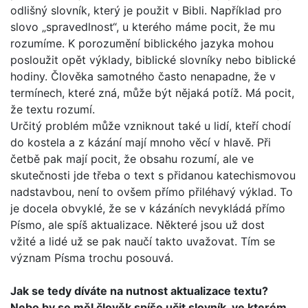
odlišný slovník, který je použit v Bibli. Například pro
slovo „spravedlnost“, u kterého máme pocit, že mu
rozumíme. K porozumění biblického jazyka mohou
posloužit opět výklady, biblické slovníky nebo biblické
hodiny. Člověka samotného často nenapadne, že v
termínech, které zná, může být nějaká potíž. Má pocit,
že textu rozumí.
Určitý problém může vzniknout také u lidí, kteří chodí
do kos­tela a z kázání mají mnoho věcí v hlavě. Při
četbě pak mají pocit, že obsahu rozumí, ale ve
skutečnosti jde třeba o text s přidanou katechismovou
nadstavbou, není to ovšem přímo přiléhavý výklad. To
je docela obvyklé, že se v kázáních nevy­kládá přímo
Písmo, ale spíš aktualizace. Některé jsou už dost
vžité a lidé už se pak naučí takto uvažovat. Tím se
význam Písma trochu posouvá.
Jak se tedy díváte na nutnost aktualizace textu?
Nebo by se měl člověk spíše učit slovník, ve kterém