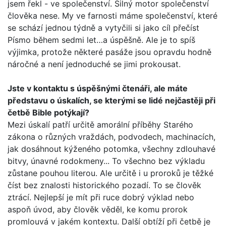
jsem řekl - ve spole­čenství. Silný motor společenství
člověka nese. My ve farnosti máme společenství, které
se schází jednou týdně a vytyčili si jako cíl přečíst
Písmo během sedmi let…a úspěšně. Ale je to spíš
výjimka, protože některé pasáže jsou opravdu hodně
náročné a není jednoduché se jimi prokousat.
Jste v kontaktu s úspěšnými čtenáři, ale máte
představu o úskalích, se kterými se lidé nejčastěji při
četbě Bible potý­kají?
Mezi úskalí patří určitě amorální příběhy Starého
zákona o různých vraždách, podvodech, machinacích,
jak dosáhnout kýženého potomka, všechny zdlouhavé
bitvy, únavné rodo­kmeny... To všechno bez výkladu
zůstane pouhou literou. Ale určitě i u proroků je těžké
číst bez znalosti historického pozadí. To se člověk
ztrácí. Nejlepší je mít při ruce dobrý výklad nebo
aspoň úvod, aby člověk věděl, ke komu prorok
promlouvá v jakém kontextu. Další obtíží při četbě je