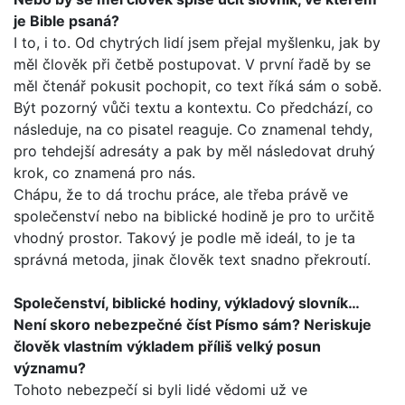
je Bible psaná?
I to, i to. Od chytrých lidí jsem přejal myšlenku, jak by
měl člo­věk při četbě postupovat. V první řadě by se
měl čtenář poku­sit pochopit, co text říká sám o sobě.
Být pozorný vůči textu a kontextu. Co předchází, co
následuje, na co pisatel reaguje. Co znamenal tehdy,
pro tehdejší adresáty a pak by měl násle­dovat druhý
krok, co znamená pro nás.
Chápu, že to dá trochu práce, ale třeba právě ve
společenství nebo na biblické hodině je pro to určitě
vhodný prostor. Takový je podle mě ideál, to je ta
správná metoda, jinak člověk text snadno překroutí.
Společenství, biblické hodiny, výkladový slovník…
Není sko­ro nebezpečné číst Písmo sám? Neriskuje
člověk vlastním výkladem příliš velký posun
významu?
Tohoto nebezpečí si byli lidé vědomi už ve