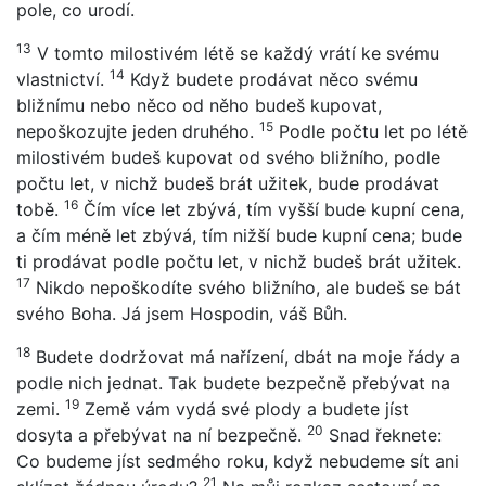
pole, co urodí.
13
V tomto milostivém létě se každý vrátí ke svému
14
vlastnictví.
Když budete prodávat něco svému
bližnímu nebo něco od něho budeš kupovat,
15
nepoškozujte jeden druhého.
Podle počtu let po létě
milostivém budeš kupovat od svého bližního, podle
počtu let, v nichž budeš brát užitek, bude prodávat
16
tobě.
Čím více let zbývá, tím vyšší bude kupní cena,
a čím méně let zbývá, tím nižší bude kupní cena; bude
ti prodávat podle počtu let, v nichž budeš brát užitek.
17
Nikdo nepoškodíte svého bližního, ale budeš se bát
svého Boha. Já jsem Hospodin, váš Bůh.
18
Budete dodržovat má nařízení, dbát na moje řády a
podle nich jednat. Tak budete bezpečně přebývat na
19
zemi.
Země vám vydá své plody a budete jíst
20
dosyta a přebývat na ní bezpečně.
Snad řeknete:
Co budeme jíst sedmého roku, když nebudeme sít ani
21