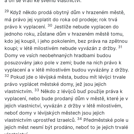
a on se vrátí ke svému vlastnictví.
29
Když někdo prodá obytný dům v hrazeném městě,
má právo jej vyplatit do roka od prodeje; rok trvá
30
právo k vyplacení.
Jestliže nebude vyplacen do
jednoho roku, zůstane dům v hrazeném městě tomu,
kdo jej koupil, i jeho pokolením, bez práva na zpětnou
31
koupi; v létě milostivém nebude vyvázán z držby.
Domy ve vsích neobehnaných hradbami budou
posuzovány jako pole v zemi; bude na nich právo k
vyplacení a v létě milostivém budou vyvázány z držby.
32
Pokud jde o lévijská města, budou mít lévijci trvale
právo vyplácet městské domy, jež jsou jejich
33
vlastnictvím.
Někdo z lévijců buď použije práva k
vyplacení, nebo bude prodaný dům v městě, které je v
jejich vlastnictví, vyvázán z držby v létě milostivém,
neboť domy v lévijských městech jsou jejich
34
vlastnictvím uprostřed Izraelců.
Předměstské pole u
jejich měst nesmí být prodáno, neboť to je jejich trvalé