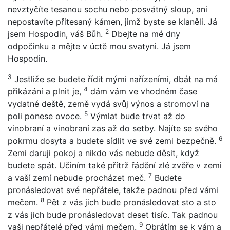
nevztyčíte tesanou sochu nebo posvátný sloup, ani
nepostavíte přitesaný kámen, jimž byste se klaněli. Já
2
jsem Hospodin, váš Bůh.
Dbejte na mé dny
odpočinku a mějte v úctě mou svatyni. Já jsem
Hospodin.
3
Jestliže se budete řídit mými nařízeními, dbát na má
4
přikázání a plnit je,
dám vám ve vhodném čase
vydatné deště, země vydá svůj výnos a stromoví na
5
poli ponese ovoce.
Výmlat bude trvat až do
vinobraní a vinobraní zas až do setby. Najíte se svého
6
pokrmu dosyta a budete sídlit ve své zemi bezpečně.
Zemi daruji pokoj a nikdo vás nebude děsit, když
budete spát. Učiním také přítrž řádění zlé zvěře v zemi
7
a vaší zemí nebude procházet meč.
Budete
pronásledovat své nepřátele, takže padnou před vámi
8
mečem.
Pět z vás jich bude pronásledovat sto a sto
z vás jich bude pronásledovat deset tisíc. Tak padnou
9
vaši nepřátelé před vámi mečem.
Obrátím se k vám a