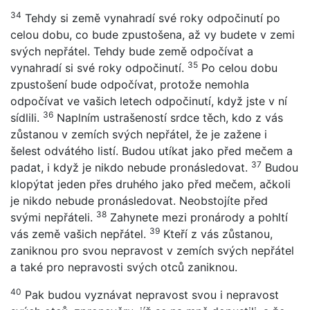
34
Tehdy si země vynahradí své roky odpočinutí po
celou dobu, co bude zpustošena, až vy budete v zemi
svých nepřátel. Tehdy bude země odpočívat a
35
vynahradí si své roky odpočinutí.
Po celou dobu
zpustošení bude odpočívat, protože nemohla
odpočívat ve vašich letech odpočinutí, když jste v ní
36
sídlili.
Naplním ustrašeností srdce těch, kdo z vás
zůstanou v zemích svých nepřátel, že je zažene i
šelest odvátého listí. Budou utíkat jako před mečem a
37
padat, i když je nikdo nebude pronásledovat.
Budou
klopýtat jeden přes druhého jako před mečem, ačkoli
je nikdo nebude pronásledovat. Neobstojíte před
38
svými nepřáteli.
Zahynete mezi pronárody a pohltí
39
vás země vašich nepřátel.
Kteří z vás zůstanou,
zaniknou pro svou nepravost v zemích svých nepřátel
a také pro nepravosti svých otců zaniknou.
40
Pak budou vyznávat nepravost svou i nepravost