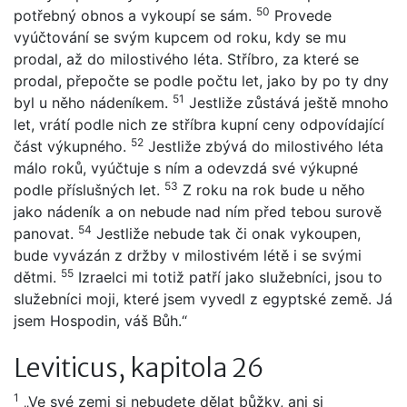
50
potřebný obnos a vykoupí se sám.
Provede
vyúčtování se svým kupcem od roku, kdy se mu
prodal, až do milostivého léta. Stříbro, za které se
prodal, přepočte se podle počtu let, jako by po ty dny
51
byl u něho nádeníkem.
Jestliže zůstává ještě mnoho
let, vrátí podle nich ze stříbra kupní ceny odpovídající
52
část výkupného.
Jestliže zbývá do milostivého léta
málo roků, vyúčtuje s ním a odevzdá své výkupné
53
podle příslušných let.
Z roku na rok bude u něho
jako nádeník a on nebude nad ním před tebou surově
54
panovat.
Jestliže nebude tak či onak vykoupen,
bude vyvázán z držby v milostivém létě i se svými
55
dětmi.
Izraelci mi totiž patří jako služebníci, jsou to
služebníci moji, které jsem vyvedl z egyptské země. Já
jsem Hospodin, váš Bůh.“
Leviticus, kapitola 26
1
„Ve své zemi si nebudete dělat bůžky, ani si