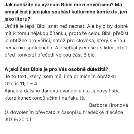
Jak nahlížíte na význam Bible mezi nevěřícími? Má
smysl číst jí jen jako součást kulturního kontextu, jen
jako lite­ru?
Určitě je lepší Bibli znát než neznat. Ale bylo by dobré
mít k tomu nějakou čítanku, protože celou Bibli přečíst
je obtížné pro věřící, natož pro člověka, který s vírou
nemá nic společ­ného. Ale setkal jsem se i s lidmi, kteří
před konverzí přečetli velkou část Bible.
A jaká část Bible je pro Vás osobně důležitá?
Je to text, který jsem měl i na primičním obrázku
Ozeáš 11, 1 – 4.
Ajinak z dalšího Janovo evangelium a Janovy listy,
které koneckonců učím i na fakultě.
Barbora Hronová
(s dovolením převzato
z časopisu hradecké diecéze
IKD 9/2010
)