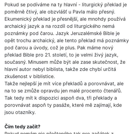
Pokud se podíváme na ty hlavní - liturgický překlad je
poměrně čtivý, ale obzvlášť u Pavla málo přesný.
Ekumenický překlad je přesnější, ale mnohdy používá
archaický jazyk a na rozdíl od liturgického nemá
poznámky pod čarou. Jazyk Jeruzalémské Bible je
opět trochu archaický, ale tento překlad má poznámky
pod čarou a úvody, což je plus. Pak máme nový
překlad Bib­le pro 21. století, to je velmi živý jazyk,
současný. Minusem může být ale zase skutečnost, že
hlavní autor nebyl biblista, takže zde chybí určitá
zkušenost v biblistice.
Takže nejlepší je mít více překladů a porovnávat, ale
na to se zmůže opravdu jen malé procento čtenářů.
Tak tedy mít k dis­pozici aspoň dva, tři překlady a
porovnávat aspoň ty pasáže, které mě zajímají, kde
jsou otazníky.
Čím tedy začít?
Pokud nemám nic přečteného tak pro začátek z