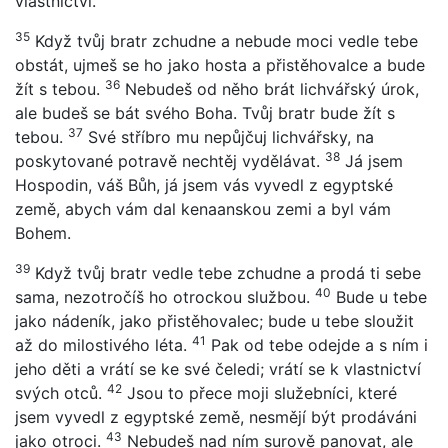
vlastnictví.
35
Když tvůj bratr zchudne a nebude moci vedle tebe
obstát, ujmeš se ho jako hosta a přistěhovalce a bude
36
žít s tebou.
Nebudeš od něho brát lichvářský úrok,
ale budeš se bát svého Boha. Tvůj bratr bude žít s
37
tebou.
Své stříbro mu nepůjčuj lichvářsky, na
38
poskytované potravě nechtěj vydělávat.
Já jsem
Hospodin, váš Bůh, já jsem vás vyvedl z egyptské
země, abych vám dal kenaanskou zemi a byl vám
Bohem.
39
Když tvůj bratr vedle tebe zchudne a prodá ti sebe
40
sama, nezotročíš ho otrockou službou.
Bude u tebe
jako nádeník, jako přistěhovalec; bude u tebe sloužit
41
až do milostivého léta.
Pak od tebe odejde a s ním i
jeho děti a vrátí se ke své čeledi; vrátí se k vlastnictví
42
svých otců.
Jsou to přece moji služebníci, které
jsem vyvedl z egyptské země, nesmějí být prodáváni
43
jako otroci.
Nebudeš nad ním surově panovat, ale