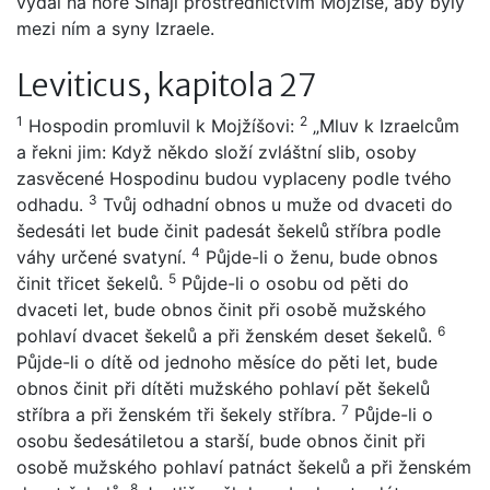
vydal na hoře Sínaji prostřednictvím Mojžíše, aby byly
mezi ním a syny Izraele.
Leviticus, kapitola 27
1
2
Hospodin promluvil k Mojžíšovi:
„Mluv k Izraelcům
a řekni jim: Když někdo složí zvláštní slib, osoby
zasvěcené Hospodinu budou vyplaceny podle tvého
3
odhadu.
Tvůj odhadní obnos u muže od dvaceti do
šedesáti let bude činit padesát šekelů stříbra podle
4
váhy určené svatyní.
Půjde-li o ženu, bude obnos
5
činit třicet šekelů.
Půjde-li o osobu od pěti do
dvaceti let, bude obnos činit při osobě mužského
6
pohlaví dvacet šekelů a při ženském deset šekelů.
Půjde-li o dítě od jednoho měsíce do pěti let, bude
obnos činit při dítěti mužského pohlaví pět šekelů
7
stříbra a při ženském tři šekely stříbra.
Půjde-li o
osobu šedesátiletou a starší, bude obnos činit při
osobě mužského pohlaví patnáct šekelů a při ženském
8