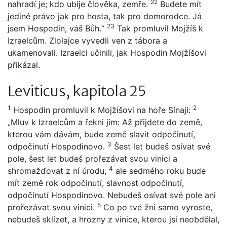
22
nahradí je; kdo ubije člověka, zemře.
Budete mít
jediné právo jak pro hosta, tak pro domorodce. Já
23
jsem Hospodin, váš Bůh.“
Tak promluvil Mojžíš k
Izraelcům. Zlolajce vyvedli ven z tábora a
ukamenovali. Izraelci učinili, jak Hospodin Mojžíšovi
přikázal.
Leviticus, kapitola 25
1
2
Hospodin promluvil k Mojžíšovi na hoře Sínaji:
„Mluv k Izraelcům a řekni jim: Až přijdete do země,
kterou vám dávám, bude země slavit odpočinutí,
3
odpočinutí Hospodinovo.
Šest let budeš osívat své
pole, šest let budeš prořezávat svou vinici a
4
shromažďovat z ní úrodu,
ale sedmého roku bude
mít země rok odpočinutí, slavnost odpočinutí,
odpočinutí Hospodinovo. Nebudeš osívat své pole ani
5
prořezávat svou vinici.
Co po tvé žni samo vyroste,
nebudeš sklízet, a hrozny z vinice, kterou jsi neobdělal,