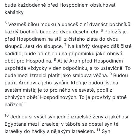
bude každodenně před Hospodinem obsluhovat
kahánky.
5
Vezmeš bílou mouku a upečeš z ní dvanáct bochníků:
6
každý bochník bude ze dvou desetin éfy.
Položíš je
před Hospodinem na stůl z čistého zlata do dvou
7
sloupců, šest do sloupce.
Na každý sloupec dáš čisté
kadidlo; bude při chlebu na připomínku jako ohnivá
8
oběť pro Hospodina.
Ať je Áron před Hospodinem
uspořádá vždycky v den odpočinku, a to ustavičně. To
9
bude mezi Izraelci platit jako smlouva věčná.
Budou
patřit Áronovi a jeho synům, kteří je budou jíst na
svatém místě; je to pro něho velesvaté, podíl z
ohnivých obětí Hospodinových. To je provždy platné
nařízení.“
10
Jednou si vyšel syn jedné izraelské ženy a jakéhosi
Egypťana mezi Izraelce; v táboře se dostal syn té
11
Izraelky do hádky s nějakým Izraelcem.
Syn