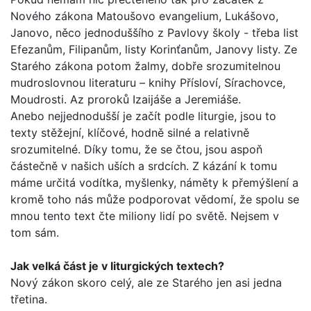
Nového záko­na Matoušovo evangelium, Lukášovo,
Janovo, něco jednoduš­šího z Pavlovy školy - třeba list
Efezanům, Filipanům, listy Korinťanům, Janovy listy. Ze
Starého zákona potom žalmy, dobře srozumitelnou
mudroslovnou literaturu – knihy Přísloví, Sírachovce,
Moudrosti. Az proroků Izaijáše a Jeremiáše.
Anebo nejjednodušší je začít podle liturgie, jsou to
texty stěžejní, klíčové, hodně silné a relativně
srozumitelné. Díky tomu, že se čtou, jsou aspoň
částečně v našich uších a srd­cích. Z kázání k tomu
máme určitá vodítka, myšlenky, náměty k přemýšlení a
kromě toho nás může podporovat vědomí, že spolu se
mnou tento text čte miliony lidí po světě. Nejsem v
tom sám.
Jak velká část je v liturgických textech?
Nový zákon skoro celý, ale ze Starého jen asi jedna
třetina.