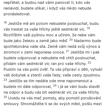
nepřáteli, a budou nad vámi panovat ti, kdo vás
nenávidí, budete utíkat, i když vás nikdo nebude
pronásledovat.
18
Jestliže mě ani potom nebudete poslouchat, budu
19
vás trestat za vaše hříchy ještě sedmkrát víc.
Roztříštím vaši pyšnou moc a učiním, že nebe vám
20
bude jako železo a země jako měď.
Nadarmo bude
spotřebována vaše síla. Země vám nedá svůj výnos a
21
stromoví v zemi neponese ovoce.
Jestliže mi i pak
budete odporovat a nebudete mě chtít poslouchat,
22
přidám vám sedmkrát víc ran pro vaše hříchy.
Pustím na vás polní zvěř. Ta vás připraví o děti, vyhubí
váš dobytek a ztenčí vaše řady; vaše cesty zpustnou.
23
Jestliže se tím nedáte ode mne napomenout a
24
budete mi dále odporovat,
i já se vám budu stavět
na odpor a budu vás bít sedmkrát víc za vaše hříchy.
25
Uvedu na vás meč pomsty, aby pomstil porušování
smlouvy. Shromáždíte-li se do svých měst, pošlu mezi