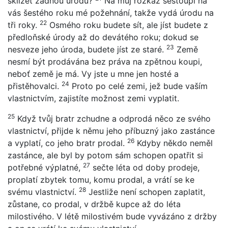
sklízet žádnou úrodu?
Na můj rozkaz sestoupí na
vás šestého roku mé požehnání, takže vydá úrodu na
22
tři roky.
Osmého roku budete sít, ale jíst budete z
předloňské úrody až do devátého roku; dokud se
23
nesveze jeho úroda, budete jíst ze staré.
Země
nesmí být prodávána bez práva na zpětnou koupi,
neboť země je má. Vy jste u mne jen hosté a
24
přistěhovalci.
Proto po celé zemi, jež bude vaším
vlastnictvím, zajistíte možnost zemi vyplatit.
25
Když tvůj bratr zchudne a odprodá něco ze svého
vlastnictví, přijde k němu jeho příbuzný jako zastánce
26
a vyplatí, co jeho bratr prodal.
Kdyby někdo neměl
zastánce, ale byl by potom sám schopen opatřit si
27
potřebné výplatné,
sečte léta od doby prodeje,
proplatí zbytek tomu, komu prodal, a vrátí se ke
28
svému vlastnictví.
Jestliže není schopen zaplatit,
zůstane, co prodal, v držbě kupce až do léta
milostivého. V létě milostivém bude vyvázáno z držby