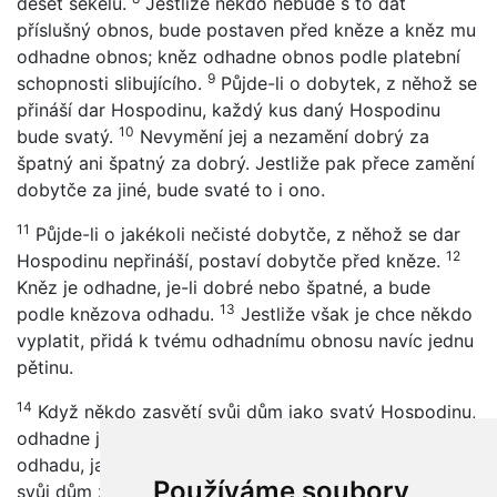
deset šekelů.
Jestliže někdo nebude s to dát
příslušný obnos, bude postaven před kněze a kněz mu
odhadne obnos; kněz odhadne obnos podle platební
9
schopnosti slibujícího.
Půjde-li o dobytek, z něhož se
přináší dar Hospodinu, každý kus daný Hospodinu
10
bude svatý.
Nevymění jej a nezamění dobrý za
špatný ani špatný za dobrý. Jestliže pak přece zamění
dobytče za jiné, bude svaté to i ono.
11
Půjde-li o jakékoli nečisté dobytče, z něhož se dar
12
Hospodinu nepřináší, postaví dobytče před kněze.
Kněz je odhadne, je-li dobré nebo špatné, a bude
13
podle knězova odhadu.
Jestliže však je chce někdo
vyplatit, přidá k tvému odhadnímu obnosu navíc jednu
pětinu.
14
Když někdo zasvětí svůj dům jako svatý Hospodinu,
odhadne jej kněz, je-li dobrý nebo špatný; zůstane při
15
odhadu, jak jej provedl kněz.
Jestliže však ten, kdo
Používáme soubory
svůj dům zasvětil, jej chce vyplatit, přidá k tvému