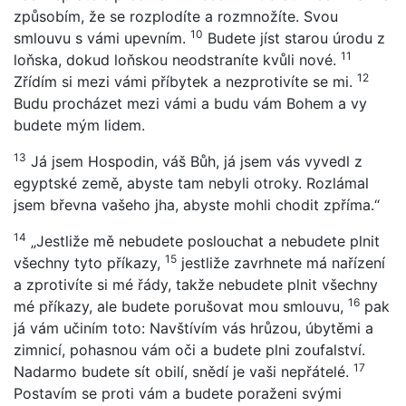
způsobím, že se rozplodíte a rozmnožíte. Svou
10
smlouvu s vámi upevním.
Budete jíst starou úrodu z
11
loňska, dokud loňskou neodstraníte kvůli nové.
12
Zřídím si mezi vámi příbytek a nezprotivíte se mi.
Budu procházet mezi vámi a budu vám Bohem a vy
budete mým lidem.
13
Já jsem Hospodin, váš Bůh, já jsem vás vyvedl z
egyptské země, abyste tam nebyli otroky. Rozlámal
jsem břevna vašeho jha, abyste mohli chodit zpříma.“
14
„Jestliže mě nebudete poslouchat a nebudete plnit
15
všechny tyto příkazy,
jestliže zavrhnete má nařízení
a zprotivíte si mé řády, takže nebudete plnit všechny
16
mé příkazy, ale budete porušovat mou smlouvu,
pak
já vám učiním toto: Navštívím vás hrůzou, úbytěmi a
zimnicí, pohasnou vám oči a budete plni zoufalství.
17
Nadarmo budete sít obilí, snědí je vaši nepřátelé.
Postavím se proti vám a budete poraženi svými