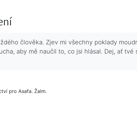
ení
každého člověka. Zjev mi všechny poklady moudro
cha, aby mě naučil to, co jsi hlásal. Dej, ať tv
ctví pro Asafa. Žalm.