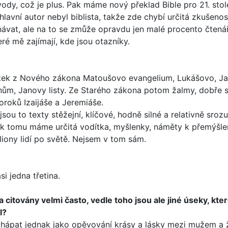
, což je plus. Pak máme nový překlad Bib­le pro 21. stolet
avní autor nebyl biblista, takže zde chybí určitá zkušenost 
návat, ale na to se zmůže opravdu jen malé procento čtenářů
ré mě zajímají, kde jsou otazníky.
ek z Nového záko­na Matoušovo evangelium, Lukášovo, Jan
nťanům, Janovy listy. Ze Starého zákona potom žalmy, dobře 
oroků Izaijáše a Jeremiáše.
 jsou to texty stěžejní, klíčové, hodně silné a relativně sro
ání k tomu máme určitá vodítka, myšlenky, náměty k přemýš
liony lidí po světě. Nejsem v tom sám.
i jedna třetina.
y a citovány velmi často, vedle toho jsou ale jiné úseky, kt
l?
 chápat jednak jako opěvování krásy a lásky mezi mužem a