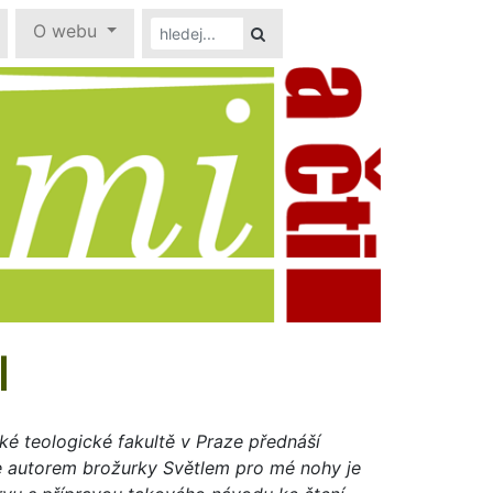
O webu
I
é teologické fakultě v Praze přednáší
Je autorem brožurky Světlem pro mé nohy je