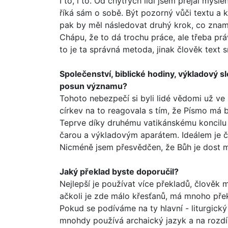
I to, i to. Od chytrých lidí jsem přejal myšl
říká sám o sobě. Být pozorný vůči textu a k
pak by měl násle­dovat druhý krok, co zna
Chápu, že to dá trochu práce, ale třeba prá
to je ta správná metoda, jinak člověk text 
Společenství, biblické hodiny, výkladový 
posun významu?
Tohoto nebezpečí si byli lidé vědomi už ve 
církev na to reagovala s tím, že Písmo má b
Teprve díky druhému vati­kánskému koncilu
čarou a výkladovým aparátem. Ideálem je čís
Nicméně jsem přesvědčen, že Bůh je dost m
Jaký překlad byste doporučil?
Nejlepší je používat více překladů, člověk
ačkoli je zde málo křesťanů, má mnoho pře
Pokud se podíváme na ty hlavní - liturgický
mnohdy používá archaický jazyk a na rozdí