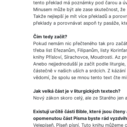
tento překlad má poznámky pod čarou a úvody
Minusem může být ale zase skutečnost, že hl
Takže nejlepší je mít více překladů a porov
překlady a porovnávat aspoň ty pasáže, kte
Čím tedy začít?
Pokud nemám nic přečteného tak pro začát
třeba list Efezanům, Filipanům, listy Kori
knihy Přísloví, Sírachovce, Moudrosti. Az pr
Anebo nejjednodušší je začít podle liturgie,
částečně v našich uších a srd­cích. Z káz
vědomí, že spolu se mnou tento text čte mi
Jak velká část je v liturgických textech?
Nový zákon skoro celý, ale ze Starého jen as
Existují určitě části Bible, které jsou čten
opomenutou část Písma byste rád vyzdvih
Velepíseň, Píseň písní. Tuto knihu můžeme