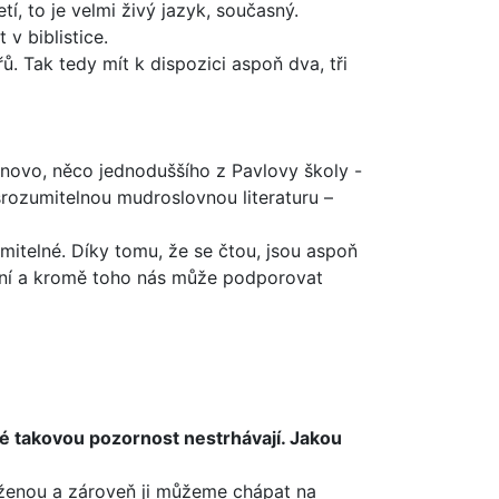
í, to je velmi živý jazyk, současný.
v biblistice.
. Tak tedy mít k dis­pozici aspoň dva, tři
ovo, něco jednoduš­šího z Pavlovy školy -
srozumitelnou mudroslovnou literaturu –
zumitelné. Díky tomu, že se čtou, jsou aspoň
lení a kromě toho nás může podporovat
eré takovou pozor­nost nestrhávají. Jakou
 ženou a zároveň ji můžeme chápat na