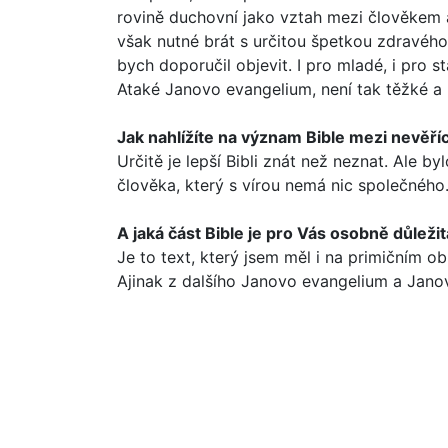
rovině duchovní jako vztah mezi člově­kem a
však nutné brát s určitou špetkou zdravého 
bych doporučil objevit. I pro mladé, i pro st
Ataké Janovo evangelium, není tak těžké a 
Jak nahlížíte na význam Bible mezi nevěřící
Určitě je lepší Bibli znát než neznat. Ale b
člověka, který s vírou nemá nic společ­ného. 
A jaká část Bible je pro Vás osobně důleži
Je to text, který jsem měl i na primičním ob
Ajinak z dalšího Janovo evangelium a Janovy