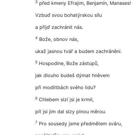
3
před kmeny Efrajim, Benjamín, Manases!
Vzbuď svou bohatýrskou sílu
a přijď zachránit nás.
4
Bože, obnov nás,
ukaž jasnou tvář a budem zachráněni.
5
Hospodine, Bože zástupů,
jak dlouho budeš dýmat hněvem
při modlitbách svého lidu?
6
Chlebem slzí jsi je krmil,
pít jsi jim dal slzy plnou měrou.
7
Pro sousedy jsme předmětem sváru,