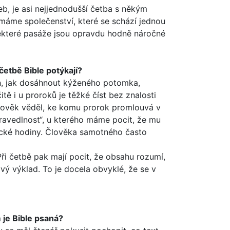
, je asi nejjedno­dušší četba s někým
i máme společenství, které se schází jednou
 některé pasáže jsou opravdu hodně náročné
četbě Bible potý­kají?
ch, jak dosáhnout kýženého potomka,
ě i u proroků je těžké číst bez znalosti
 člověk věděl, ke komu prorok promlouvá v
„spravedlnost“, u kterého máme pocit, že mu
ické hodiny. Člověka samotného často
Při četbě pak mají pocit, že obsahu rozumí,
vý výklad. To je docela obvyklé, že se v
 je Bible psaná?