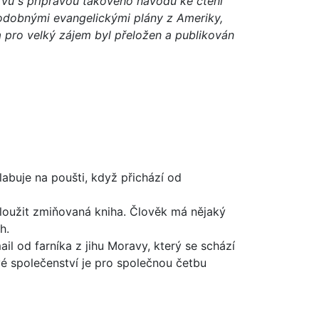
prvu s přípravou takového návodu ke čtení
 podobnými evangelickými plány z Ameriky,
a pro velký zájem byl přeložen a publikován
olabuje na poušti, když přichází od
sloužit zmiňovaná kniha. Člověk má nějaký
h.
il od farníka z jihu Moravy, který se schází
kové společenství je pro společnou četbu