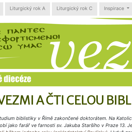
Liturgický rok A
Liturgický rok C
Inspirace
VEZMI A ČTI CELOU BIBL
udium biblistiky v Římě zakončené doktorátem. Na Katolick
í jako farář ve farnosti sv. Jakuba Staršího v Praze 13. 