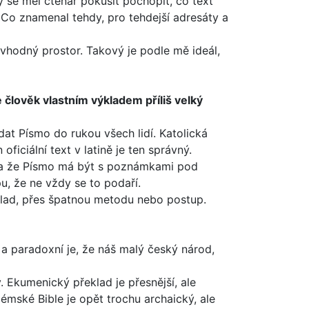
by se měl čtenář poku­sit pochopit, co text
. Co znamenal tehdy, pro tehdejší adresáty a
 vhodný prostor. Takový je podle mě ideál,
 člověk vlastním výkladem příliš velký
dat Písmo do rukou všech lidí. Katolická
iciální text v latině je ten správný.
y a že Písmo má být s poznámkami pod
u, že ne vždy se to podaří.
klad, přes špatnou metodu nebo postup.
a paradoxní je, že náš malý český národ,
. Ekumenický překlad je přesnější, ale
mské Bible je opět trochu archaický, ale