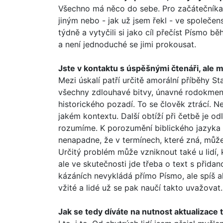
Všechno má něco do sebe. Pro začátečníka, 
jiným nebo - jak už jsem řekl - ve spole­če
týdně a vytyčili si jako cíl přečíst Písmo
a není jednoduché se jimi prokousat.
Jste v kontaktu s úspěšnými čtenáři, ale má
Mezi úskalí patří určitě amorální příběhy
všechny zdlouhavé bitvy, únavné rodo­kmeny.
historického pozadí. To se člověk ztrácí. 
jakém kontextu. Další obtíží při četbě je od
rozumíme. K porozumění biblického jazyka 
nenapadne, že v termínech, které zná, může
Určitý problém může vzniknout také u lidí, 
ale ve skutečnosti jde třeba o text s přid
kázáních nevy­kládá přímo Písmo, ale spíš a
vžité a lidé už se pak naučí takto uvažova
Jak se tedy díváte na nutnost aktualizace 