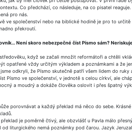
enku, jak by měl člo­věk při četbě postupovat. V první řadě 
ontextu. Co předchází, co následuje, na co pisatel reaguje
mená pro nás.
vě ve společenství nebo na biblické hodině je pro to určitě
snadno překroutí.
slovník… Není sko­ro nebezpečné číst Písmo sám? Neriskuje
středověku, když se začali množit reformátoři a chtěli vklá
ýt opatřené vždy určitým výkladem a poznámkami a že jen of
 jsme odkryli, že Písmo skutečně patří všem lidem do ruk
t Písmo ve společenství, v jednotě s celou církví, ale cháp
ocný a moudrý a dokáže člověka oslovit i přes špatný vý
 může porovnávat a každý překlad má něco do sebe. Krásné 
kladů.
 překlad je poměrně čtivý, ale obzvlášť u Pavla málo přesný
l od liturgického nemá poznámky pod čarou. Jazyk Jeruzalé