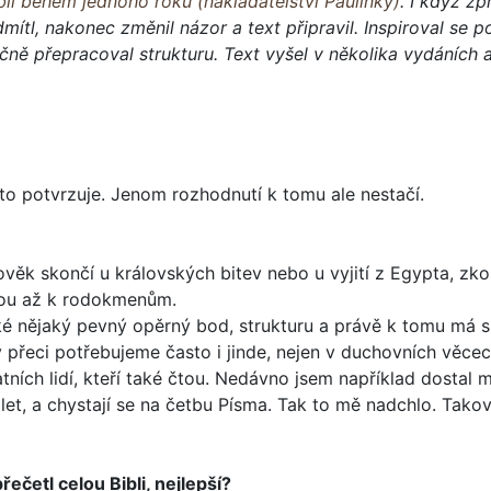
bli během jednoho roku (nakladatelství Paulínky)
. I když z
mítl, nakonec změnil názor a text připravil. Inspiroval se
čně přepracoval strukturu. Text vyšel v několika vydáních 
, to potvrzuje. Jenom rozhodnutí k tomu ale nestačí.
ověk skončí u krá­lovských bitev nebo u vyjití z Egypta, zk
jdou až k rodokmenům.
aké nějaký pevný opěrný bod, strukturu a právě k tomu má 
ny přeci potřebujeme často i jinde, nejen v duchovních věcec
ch lidí, kte­ří také čtou. Nedávno jsem například dostal ma
eti let, a chystají se na četbu Písma. Tak to mě nad­chlo. Ta
řečetl celou Bib­li, nejlepší?