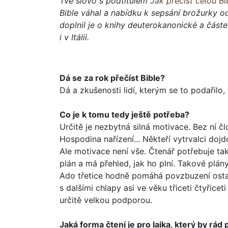
Tvé slovo s podtitulem
Jak přečíst celou Bi
Bible váhal a nabídku k sepsání brožurky od
doplnil je o knihy deuterokanonické a částe
i v Itálii.
Dá se za rok přečíst Bible?
Dá a zkušenosti lidí, kterým se to podařilo
Co je k tomu tedy ještě potřeba?
Určitě je nezbytná silná motivace. Bez ní čl
Hospodina nařízení... Někteří vytrvalci do
Ale motivace není vše. Čtenář potřebuje t
plán a má přehled, jak ho plní. Tako­vé plá
Ado třetice hodně pomáhá povzbuzení ostatní
s dalšími chlapy asi ve věku tři­ceti čtyřic
určitě velkou podporou.
Jaká forma čtení je pro laika, který by rád p