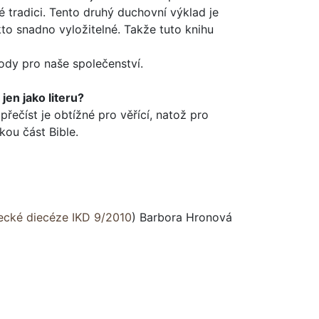
é tradici. Tento druhý duchovní výklad je
to snadno vyložitelné. Takže tuto kni­hu
ody pro naše spole­čenství.
en jako lite­ru?
přečíst je obtížné pro věřící, natož pro
lkou část Bible.
ecké diecéze IKD 9/2010
)
Barbora Hronová