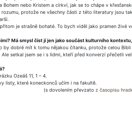
 Bohem nebo Kristem a církví, jak se to chápe v křesťan­sk
rozumu, protože ne všechny části z této literatury jsou tak
arší.
přitom je strašně bohaté. To bych viděl jako pramen živé v
mi? Má smysl číst jí jen jako součást kulturního kontextu, j
ylo by dobré mít k tomu nějakou čítanku, protože celou Bibli 
Ale setkal jsem se i s lidmi, kteří před konverzí přečetli ve
tá?
rázku Ozeáš 11, 1 – 4.
 listy, které koneckonců učím i na fakultě.
(s dovolením převzato
z časopisu hrad