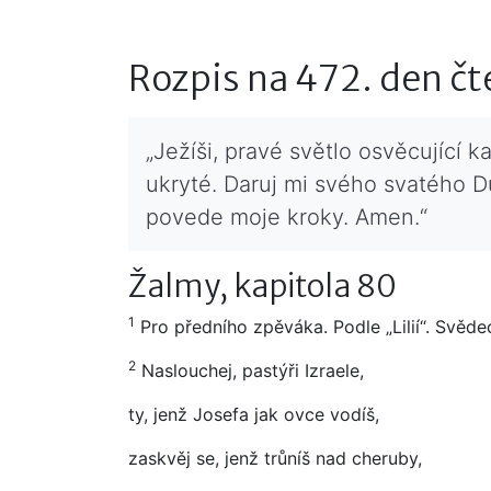
Rozpis na 472. den čt
„Ježíši, pravé světlo osvěcující 
ukryté. Daruj mi svého svatého Du
povede moje kroky. Amen.“
Žalmy, kapitola 80
1
Pro předního zpěváka. Podle „Lilií“. Svěde
2
Naslouchej, pastýři Izraele,
ty, jenž Josefa jak ovce vodíš,
zaskvěj se, jenž trůníš nad cheruby,