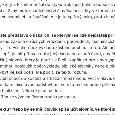
který s Písmem přišel do styku třeba jen během bohoslužeb
nství. Silný motor společenství člověka nese. My ve farnost
 během sedmi let…a úspěšně. Ale je to spíš výjimka, protože
te představu o úskalích, se kterými se lidé nejčastěji při 
 Starého zákona o různých vraždách, podvodech, machinací
.. To všechno bez výkladu zůstane pouhou literou. Ale určit
Nejlepší je mít při ruce dobrý výklad nebo aspoň úvod, aby
lišný slovník, který je použit v Bibli. Například pro slovo 
mohou posloužit opět výklady, biblické slovníky nebo bibl
 být nějaká potíž. Má pocit, že textu rozumí.
kteří chodí do kos­tela a z kázání mají mnoho věcí v hlavě. 
anou katechismovou nadstavbou, není to ovšem přímo přiléha
ktualizace. Některé jsou už dost
t. Tím se význam Písma trochu posouvá.
textu? Nebo by se měl člověk spíše učit slovník, ve kterém