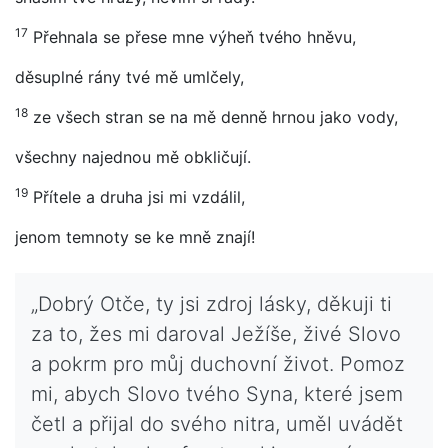
17
Přehnala se přese mne výheň tvého hněvu,
děsuplné rány tvé mě umlčely,
18
ze všech stran se na mě denně hrnou jako vody,
všechny najednou mě obkličují.
19
Přítele a druha jsi mi vzdálil,
jenom temnoty se ke mně znají!
„Dobrý Otče, ty jsi zdroj lásky, děkuji ti
za to, žes mi daroval Ježíše, živé Slovo
a pokrm pro můj duchovní život. Pomoz
mi, abych Slovo tvého Syna, které jsem
četl a přijal do svého nitra, uměl uvádět