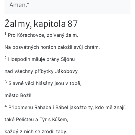
Amen.“
Žalmy, kapitola 87
1
Pro Kórachovce, zpívaný žalm.
Na posvátných horách založil svůj chrám.
2
Hospodin miluje brány Sijónu
nad všechny příbytky Jákobovy.
3
Slavné věci hlásány jsou v tobě,
město Boží!
4
Připomenu Rahaba i Bábel jakožto ty, kdo mě znají,
také Pelišteu a Týr s Kúšem,
každý z nich se zrodil tady.