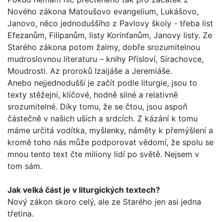
Nového záko­na Matoušovo evangelium, Lukášovo,
Janovo, něco jednoduš­šího z Pavlovy školy - třeba list
Efezanům, Filipanům, listy Korinťanům, Janovy listy. Ze
Starého zákona potom žalmy, dobře srozumitelnou
mudroslovnou literaturu – knihy Přísloví, Sírachovce,
Moudrosti. Az proroků Izaijáše a Jeremiáše.
Anebo nejjednodušší je začít podle liturgie, jsou to
texty stěžejní, klíčové, hodně silné a relativně
srozumitelné. Díky tomu, že se čtou, jsou aspoň
částečně v našich uších a srd­cích. Z kázání k tomu
máme určitá vodítka, myšlenky, náměty k přemýšlení a
kromě toho nás může podporovat vědomí, že spolu se
mnou tento text čte miliony lidí po světě. Nejsem v
tom sám.
Jak velká část je v liturgických textech?
Nový zákon skoro celý, ale ze Starého jen asi jedna
třetina.