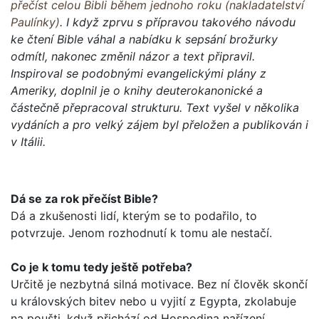
přečíst celou Bibli během jednoho roku (nakladatelství
Paulínky)
. I když zprvu s přípravou takového návodu
ke čtení Bible váhal a nabídku k sepsání brožurky
odmítl, nakonec změnil názor a text připravil.
Inspiroval se podobnými evangelickými plány z
Ameriky, doplnil je o knihy deuterokanonické a
částečně přepracoval strukturu. Text vyšel v několika
vydáních a pro velký zájem byl přeložen a publikován i
v Itálii.
Dá se za rok přečíst Bible?
Dá a zkušenosti lidí, kterým se to podařilo, to
potvrzuje. Jenom rozhodnutí k tomu ale nestačí.
Co je k tomu tedy ještě potřeba?
Určitě je nezbytná silná motivace. Bez ní člověk skončí
u krá­lovských bitev nebo u vyjití z Egypta, zkolabuje
na poušti, když přichází od Hospodina nařízení...