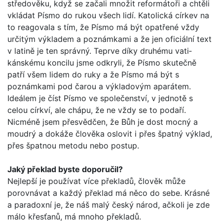
středověku, když se začali množit reformátoři a chtěli
vkládat Písmo do rukou všech lidí. Katolická církev na
to reagovala s tím, že Písmo má být opatřené vždy
určitým výkladem a poznámkami a že jen oficiální text
v latině je ten správný. Teprve díky druhému vati­
kánskému koncilu jsme odkryli, že Písmo skutečně
patří všem lidem do ruky a že Písmo má být s
poznámkami pod čarou a výkladovým aparátem.
Ideálem je číst Písmo ve společenství, v jednotě s
celou církví, ale chápu, že ne vždy se to podaří.
Nicméně jsem přesvědčen, že Bůh je dost mocný a
moudrý a dokáže člověka oslovit i přes špatný výklad,
přes špatnou metodu nebo postup.
Jaký překlad byste doporučil?
Nejlepší je používat více překladů, člověk může
porovnávat a každý překlad má něco do sebe. Krásné
a paradoxní je, že náš malý český národ, ačkoli je zde
málo křesťanů, má mnoho překladů.