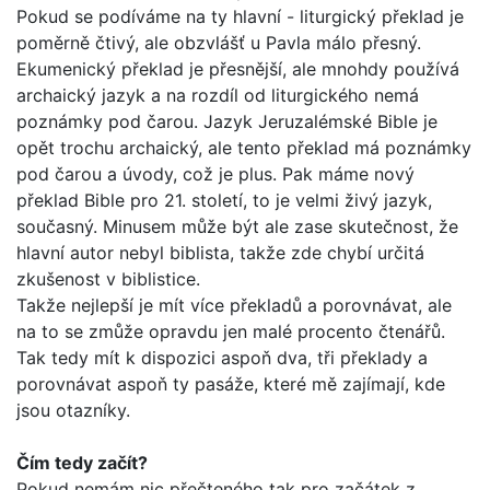
Pokud se podíváme na ty hlavní - liturgický překlad je
poměrně čtivý, ale obzvlášť u Pavla málo přesný.
Ekumenický překlad je přesnější, ale mnohdy používá
archaický jazyk a na rozdíl od liturgického nemá
poznámky pod čarou. Jazyk Jeruzalémské Bible je
opět trochu archaický, ale tento překlad má poznámky
pod čarou a úvody, což je plus. Pak máme nový
překlad Bib­le pro 21. století, to je velmi živý jazyk,
současný. Minusem může být ale zase skutečnost, že
hlavní autor nebyl biblista, takže zde chybí určitá
zkušenost v biblistice.
Takže nejlepší je mít více překladů a porovnávat, ale
na to se zmůže opravdu jen malé procento čtenářů.
Tak tedy mít k dis­pozici aspoň dva, tři překlady a
porovnávat aspoň ty pasáže, které mě zajímají, kde
jsou otazníky.
Čím tedy začít?
Pokud nemám nic přečteného tak pro začátek z