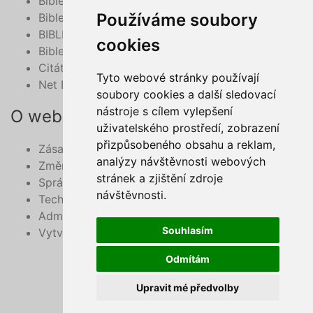
Bible - překlad 21. století, online
Používáme soubory
BibleHub.com - vyhledávání v multilinguální Bibli
BIBLE v mobilu
cookies
Bible do mobilu - deuterokanonické knihy
Citát z Bible na každý den e-mailem
Tyto webové stránky používají
Net Bible
soubory cookies a další sledovací
nástroje s cílem vylepšení
O webu
uživatelského prostředí, zobrazení
přizpůsobeného obsahu a reklam,
Zásady zpracování osobních údajů
analýzy návštěvnosti webových
Změnit své cookie preference
stránek a zjištění zdroje
Správce obsahu webu
návštěvnosti.
Technický správce webu
Administrace
Souhlasím
Vytvořil
Mouser.cz
, 2022
Odmítám
Upravit mé předvolby