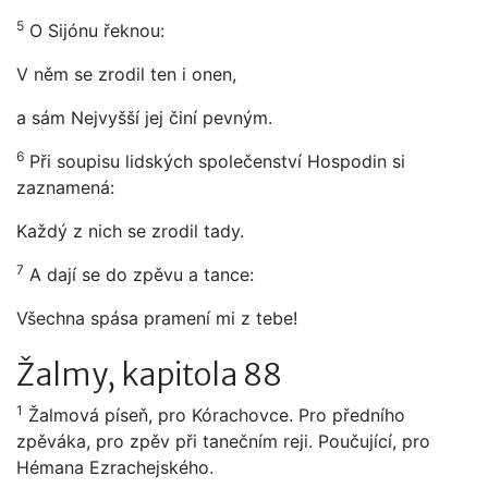
5
O Sijónu řeknou:
V něm se zrodil ten i onen,
a sám Nejvyšší jej činí pevným.
6
Při soupisu lidských společenství Hospodin si
zaznamená:
Každý z nich se zrodil tady.
7
A dají se do zpěvu a tance:
Všechna spása pramení mi z tebe!
Žalmy, kapitola 88
1
Žalmová píseň, pro Kórachovce. Pro předního
zpěváka, pro zpěv při tanečním reji. Poučující, pro
Hémana Ezrachejského.