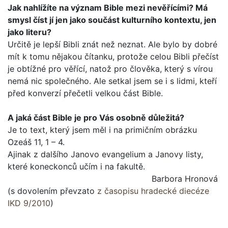
Jak nahlížíte na význam Bible mezi nevěřícími? Má
smysl číst jí jen jako součást kulturního kontextu, jen
jako lite­ru?
Určitě je lepší Bibli znát než neznat. Ale bylo by dobré
mít k tomu nějakou čítanku, protože celou Bibli přečíst
je obtížné pro věřící, natož pro člověka, který s vírou
nemá nic společ­ného. Ale setkal jsem se i s lidmi, kteří
před konverzí přečetli velkou část Bible.
A jaká část Bible je pro Vás osobně důležitá?
Je to text, který jsem měl i na primičním obrázku
Ozeáš 11, 1 – 4.
Ajinak z dalšího Janovo evangelium a Janovy listy,
které koneckonců učím i na fakultě.
Barbora Hronová
(s dovolením převzato
z časopisu hradecké diecéze
IKD 9/2010
)