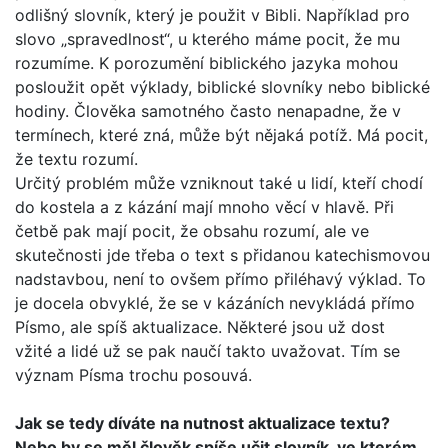
odlišný slovník, který je použit v Bibli. Například pro
slovo „spravedlnost“, u kterého máme pocit, že mu
rozumíme. K porozumění biblického jazyka mohou
posloužit opět výklady, biblické slovníky nebo biblické
hodiny. Člověka samotného často nenapadne, že v
termínech, které zná, může být nějaká potíž. Má pocit,
že textu rozumí.
Určitý problém může vzniknout také u lidí, kteří chodí
do kos­tela a z kázání mají mnoho věcí v hlavě. Při
četbě pak mají pocit, že obsahu rozumí, ale ve
skutečnosti jde třeba o text s přidanou katechismovou
nadstavbou, není to ovšem přímo přiléhavý výklad. To
je docela obvyklé, že se v kázáních nevy­kládá přímo
Písmo, ale spíš aktualizace. Některé jsou už dost
vžité a lidé už se pak naučí takto uvažovat. Tím se
význam Písma trochu posouvá.
Jak se tedy díváte na nutnost aktualizace textu?
Nebo by se měl člověk spíše učit slovník, ve kterém