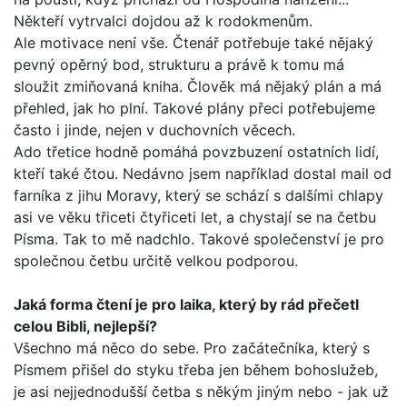
Někteří vytrvalci dojdou až k rodokmenům.
Ale motivace není vše. Čtenář potřebuje také nějaký
pevný opěrný bod, strukturu a právě k tomu má
sloužit zmiňovaná kniha. Člověk má nějaký plán a má
přehled, jak ho plní. Tako­vé plány přeci potřebujeme
často i jinde, nejen v duchovních věcech.
Ado třetice hodně pomáhá povzbuzení ostatních lidí,
kte­ří také čtou. Nedávno jsem například dostal mail od
farníka z jihu Moravy, který se schází s dalšími chlapy
asi ve věku tři­ceti čtyřiceti let, a chystají se na četbu
Písma. Tak to mě nad­chlo. Takové společenství je pro
společnou četbu určitě velkou podporou.
Jaká forma čtení je pro laika, který by rád přečetl
celou Bib­li, nejlepší?
Všechno má něco do sebe. Pro začátečníka, který s
Písmem přišel do styku třeba jen během bohoslužeb,
je asi nejjedno­dušší četba s někým jiným nebo - jak už