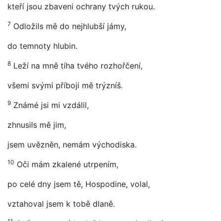
kteří jsou zbaveni ochrany tvých rukou.
7
Odložils mě do nejhlubší jámy,
do temnoty hlubin.
8
Leží na mně tíha tvého rozhořčení,
všemi svými příboji mě trýzníš.
9
Známé jsi mi vzdálil,
zhnusils mě jim,
jsem uvězněn, nemám východiska.
10
Oči mám zkalené utrpením,
po celé dny jsem tě, Hospodine, volal,
vztahoval jsem k tobě dlaně.