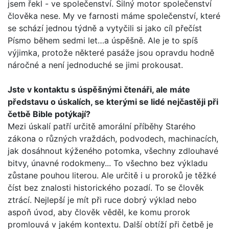
jsem řekl - ve spole­čenství. Silný motor společenství
člověka nese. My ve farnosti máme společenství, které
se schází jednou týdně a vytyčili si jako cíl přečíst
Písmo během sedmi let…a úspěšně. Ale je to spíš
výjimka, protože některé pasáže jsou opravdu hodně
náročné a není jednoduché se jimi prokousat.
Jste v kontaktu s úspěšnými čtenáři, ale máte
představu o úskalích, se kterými se lidé nejčastěji při
četbě Bible potý­kají?
Mezi úskalí patří určitě amorální příběhy Starého
zákona o různých vraždách, podvodech, machinacích,
jak dosáhnout kýženého potomka, všechny zdlouhavé
bitvy, únavné rodo­kmeny... To všechno bez výkladu
zůstane pouhou literou. Ale určitě i u proroků je těžké
číst bez znalosti historického pozadí. To se člověk
ztrácí. Nejlepší je mít při ruce dobrý výklad nebo
aspoň úvod, aby člověk věděl, ke komu prorok
promlouvá v jakém kontextu. Další obtíží při četbě je