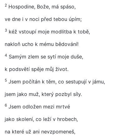
2
Hospodine, Bože, má spáso,
ve dne i v noci před tebou úpím;
3
kéž vstoupí moje modlitba k tobě,
nakloň ucho k mému bědování!
4
Samým zlem se sytí moje duše,
k podsvětí spěje můj život.
5
Jsem počítán k těm, co sestupují v jámu,
jsem jako muž, který pozbyl síly.
6
Jsem odložen mezi mrtvé
jako skolení, co leží v hrobech,
na které už ani nevzpomeneš,