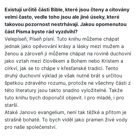
Existují určitě části Bible, které jsou čteny a citovány
velmi často, vedle toho jsou ale jiné úseky, které
takovou pozor­nost nestrhávají. Jakou opomenutou
část Písma byste rád vyzdvihl?
Velepíseň, Píseň písní. Tuto knihu můžeme chápat
jednak jako opěvování krásy a lásky mezi mužem a
ženou a zároveň ji můžeme chápat na rovině duchovní
jako vztah mezi člově­kem a Bohem nebo Kristem a
církví, jak se to chápe v křesťan­ské tradici. Tento
druhý duchovní výklad je však nutné brát s určitou
špetkou zdravého rozumu, protože ne všechny části z
této literatury jsou takto snadno vyložitelné. Takže
tuto kni­hu bych doporučil objevit. I pro mladé, i pro
starší.
Ataké Janovo evangelium, není tak těžké a přitom je
strašně bohaté. To bych viděl jako pramen živé vody
pro naše spole­čenství.