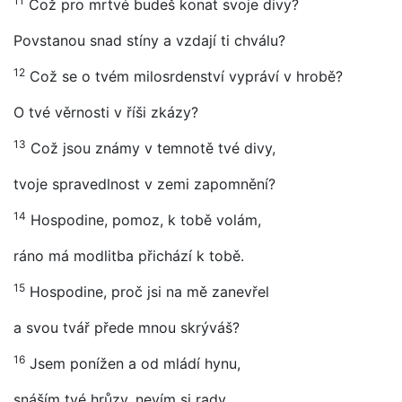
11
Což pro mrtvé budeš konat svoje divy?
Povstanou snad stíny a vzdají ti chválu?
12
Což se o tvém milosrdenství vypráví v hrobě?
O tvé věrnosti v říši zkázy?
13
Což jsou známy v temnotě tvé divy,
tvoje spravedlnost v zemi zapomnění?
14
Hospodine, pomoz, k tobě volám,
ráno má modlitba přichází k tobě.
15
Hospodine, proč jsi na mě zanevřel
a svou tvář přede mnou skrýváš?
16
Jsem ponížen a od mládí hynu,
snáším tvé hrůzy, nevím si rady.