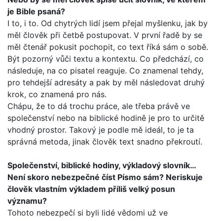
je Bible psaná?
I to, i to. Od chytrých lidí jsem přejal myšlenku, jak by
měl člo­věk při četbě postupovat. V první řadě by se
měl čtenář poku­sit pochopit, co text říká sám o sobě.
Být pozorný vůči textu a kontextu. Co předchází, co
následuje, na co pisatel reaguje. Co znamenal tehdy,
pro tehdejší adresáty a pak by měl násle­dovat druhý
krok, co znamená pro nás.
Chápu, že to dá trochu práce, ale třeba právě ve
společenství nebo na biblické hodině je pro to určitě
vhodný prostor. Takový je podle mě ideál, to je ta
správná metoda, jinak člověk text snadno překroutí.
Společenství, biblické hodiny, výkladový slovník…
Není sko­ro nebezpečné číst Písmo sám? Neriskuje
člověk vlastním výkladem příliš velký posun
významu?
Tohoto nebezpečí si byli lidé vědomi už ve