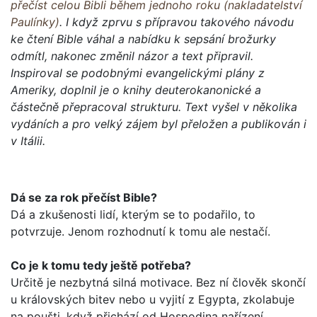
přečíst celou Bibli během jednoho roku (nakladatelství
Paulínky)
. I když zprvu s přípravou takového návodu
ke čtení Bible váhal a nabídku k sepsání brožurky
odmítl, nakonec změnil názor a text připravil.
Inspiroval se podobnými evangelickými plány z
Ameriky, doplnil je o knihy deuterokanonické a
částečně přepracoval strukturu. Text vyšel v několika
vydáních a pro velký zájem byl přeložen a publikován i
v Itálii.
Dá se za rok přečíst Bible?
Dá a zkušenosti lidí, kterým se to podařilo, to
potvrzuje. Jenom rozhodnutí k tomu ale nestačí.
Co je k tomu tedy ještě potřeba?
Určitě je nezbytná silná motivace. Bez ní člověk skončí
u krá­lovských bitev nebo u vyjití z Egypta, zkolabuje
na poušti, když přichází od Hospodina nařízení...