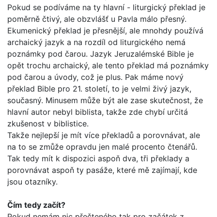
Pokud se podíváme na ty hlavní - liturgický překlad je
poměrně čtivý, ale obzvlášť u Pavla málo přesný.
Ekumenický překlad je přesnější, ale mnohdy používá
archaický jazyk a na rozdíl od liturgického nemá
poznámky pod čarou. Jazyk Jeruzalémské Bible je
opět trochu archaický, ale tento překlad má poznámky
pod čarou a úvody, což je plus. Pak máme nový
překlad Bib­le pro 21. století, to je velmi živý jazyk,
současný. Minusem může být ale zase skutečnost, že
hlavní autor nebyl biblista, takže zde chybí určitá
zkušenost v biblistice.
Takže nejlepší je mít více překladů a porovnávat, ale
na to se zmůže opravdu jen malé procento čtenářů.
Tak tedy mít k dis­pozici aspoň dva, tři překlady a
porovnávat aspoň ty pasáže, které mě zajímají, kde
jsou otazníky.
Čím tedy začít?
Pokud nemám nic přečteného tak pro začátek z