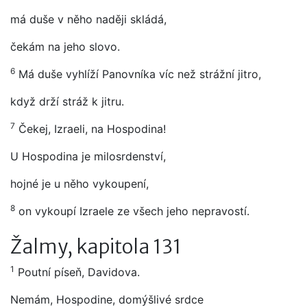
má duše v něho naději skládá,
čekám na jeho slovo.
6
Má duše vyhlíží Panovníka víc než strážní jitro,
když drží stráž k jitru.
7
Čekej, Izraeli, na Hospodina!
U Hospodina je milosrdenství,
hojné je u něho vykoupení,
8
on vykoupí Izraele ze všech jeho nepravostí.
Žalmy, kapitola 131
1
Poutní píseň, Davidova.
Nemám, Hospodine, domýšlivé srdce