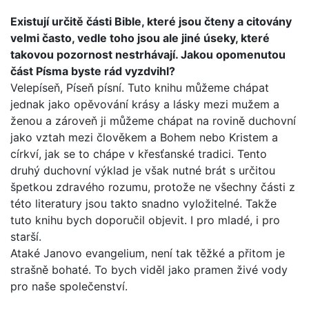
Existují určitě části Bible, které jsou čteny a citovány
velmi často, vedle toho jsou ale jiné úseky, které
takovou pozor­nost nestrhávají. Jakou opomenutou
část Písma byste rád vyzdvihl?
Velepíseň, Píseň písní. Tuto knihu můžeme chápat
jednak jako opěvování krásy a lásky mezi mužem a
ženou a zároveň ji můžeme chápat na rovině duchovní
jako vztah mezi člově­kem a Bohem nebo Kristem a
církví, jak se to chápe v křesťan­ské tradici. Tento
druhý duchovní výklad je však nutné brát s určitou
špetkou zdravého rozumu, protože ne všechny části z
této literatury jsou takto snadno vyložitelné. Takže
tuto kni­hu bych doporučil objevit. I pro mladé, i pro
starší.
Ataké Janovo evangelium, není tak těžké a přitom je
strašně bohaté. To bych viděl jako pramen živé vody
pro naše spole­čenství.