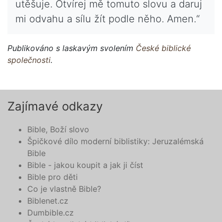
utěšuje. Otvírej mě tomuto slovu a daruj
mi odvahu a sílu žít podle něho. Amen.“
Publikováno s laskavým svolením
České biblické
společnosti
.
Zajímavé odkazy
Bible, Boží slovo
Špičkové dílo moderní biblistiky: Jeruzalémská
Bible
Bible - jakou koupit a jak ji číst
Bible pro děti
Co je vlastně Bible?
Biblenet.cz
Dumbible.cz