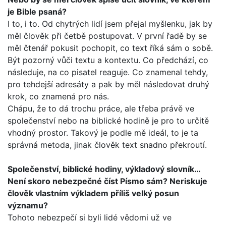
je Bible psaná?
I to, i to. Od chytrých lidí jsem přejal myšlenku, jak by
měl člo­věk při četbě postupovat. V první řadě by se
měl čtenář poku­sit pochopit, co text říká sám o sobě.
Být pozorný vůči textu a kontextu. Co předchází, co
následuje, na co pisatel reaguje. Co znamenal tehdy,
pro tehdejší adresáty a pak by měl násle­dovat druhý
krok, co znamená pro nás.
Chápu, že to dá trochu práce, ale třeba právě ve
společenství nebo na biblické hodině je pro to určitě
vhodný prostor. Takový je podle mě ideál, to je ta
správná metoda, jinak člověk text snadno překroutí.
Společenství, biblické hodiny, výkladový slovník…
Není sko­ro nebezpečné číst Písmo sám? Neriskuje
člověk vlastním výkladem příliš velký posun
významu?
Tohoto nebezpečí si byli lidé vědomi už ve