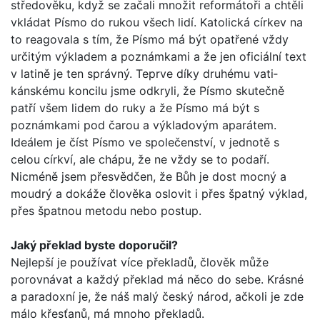
středověku, když se začali množit reformátoři a chtěli
vkládat Písmo do rukou všech lidí. Katolická církev na
to reagovala s tím, že Písmo má být opatřené vždy
určitým výkladem a poznámkami a že jen oficiální text
v latině je ten správný. Teprve díky druhému vati­
kánskému koncilu jsme odkryli, že Písmo skutečně
patří všem lidem do ruky a že Písmo má být s
poznámkami pod čarou a výkladovým aparátem.
Ideálem je číst Písmo ve společenství, v jednotě s
celou církví, ale chápu, že ne vždy se to podaří.
Nicméně jsem přesvědčen, že Bůh je dost mocný a
moudrý a dokáže člověka oslovit i přes špatný výklad,
přes špatnou metodu nebo postup.
Jaký překlad byste doporučil?
Nejlepší je používat více překladů, člověk může
porovnávat a každý překlad má něco do sebe. Krásné
a paradoxní je, že náš malý český národ, ačkoli je zde
málo křesťanů, má mnoho překladů.