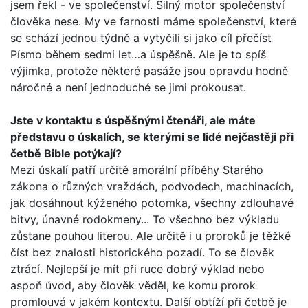
jsem řekl - ve spole­čenství. Silný motor společenství
člověka nese. My ve farnosti máme společenství, které
se schází jednou týdně a vytyčili si jako cíl přečíst
Písmo během sedmi let…a úspěšně. Ale je to spíš
výjimka, protože některé pasáže jsou opravdu hodně
náročné a není jednoduché se jimi prokousat.
Jste v kontaktu s úspěšnými čtenáři, ale máte
představu o úskalích, se kterými se lidé nejčastěji při
četbě Bible potý­kají?
Mezi úskalí patří určitě amorální příběhy Starého
zákona o různých vraždách, podvodech, machinacích,
jak dosáhnout kýženého potomka, všechny zdlouhavé
bitvy, únavné rodo­kmeny... To všechno bez výkladu
zůstane pouhou literou. Ale určitě i u proroků je těžké
číst bez znalosti historického pozadí. To se člověk
ztrácí. Nejlepší je mít při ruce dobrý výklad nebo
aspoň úvod, aby člověk věděl, ke komu prorok
promlouvá v jakém kontextu. Další obtíží při četbě je