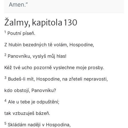
Amen.“
Žalmy, kapitola 130
1
Poutní píseň.
Z hlubin bezedných tě volám, Hospodine,
2
Panovníku, vyslyš můj hlas!
Kéž tvé ucho pozorně vyslechne moje prosby.
3
Budeš-li mít, Hospodine, na zřeteli nepravosti,
kdo obstojí, Panovníku?
4
Ale u tebe je odpuštění;
tak vzbuzuješ bázeň.
5
Skládám naději v Hospodina,