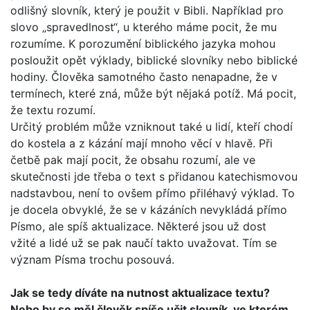
odlišný slovník, který je použit v Bibli. Například pro
slovo „spravedlnost“, u kterého máme pocit, že mu
rozumíme. K porozumění biblického jazyka mohou
posloužit opět výklady, biblické slovníky nebo biblické
hodiny. Člověka samotného často nenapadne, že v
termínech, které zná, může být nějaká potíž. Má pocit,
že textu rozumí.
Určitý problém může vzniknout také u lidí, kteří chodí
do kos­tela a z kázání mají mnoho věcí v hlavě. Při
četbě pak mají pocit, že obsahu rozumí, ale ve
skutečnosti jde třeba o text s přidanou katechismovou
nadstavbou, není to ovšem přímo přiléhavý výklad. To
je docela obvyklé, že se v kázáních nevy­kládá přímo
Písmo, ale spíš aktualizace. Některé jsou už dost
vžité a lidé už se pak naučí takto uvažovat. Tím se
význam Písma trochu posouvá.
Jak se tedy díváte na nutnost aktualizace textu?
Nebo by se měl člověk spíše učit slovník, ve kterém