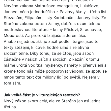
Nového záko­na Matoušovo evangelium, Lukášovo,
Janovo, něco jednoduš­šího z Pavlovy školy - třeba list
Efezanům, Filipanům, listy Korinťanům, Janovy listy. Ze
Starého zákona potom žalmy, dobře srozumitelnou
mudroslovnou literaturu – knihy Přísloví, Sírachovce,
Moudrosti. Az proroků Izaijáše a Jeremiáše.
Anebo nejjednodušší je začít podle liturgie, jsou to
texty stěžejní, klíčové, hodně silné a relativně
srozumitelné. Díky tomu, že se čtou, jsou aspoň
částečně v našich uších a srd­cích. Z kázání k tomu
máme určitá vodítka, myšlenky, náměty k přemýšlení a
kromě toho nás může podporovat vědomí, že spolu se
mnou tento text čte miliony lidí po světě. Nejsem v
tom sám.
Jak velká část je v liturgických textech?
Nový zákon skoro celý, ale ze Starého jen asi jedna
třetina.