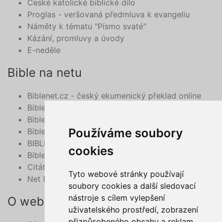
České katolické biblické dílo
Proglas - veršovaná předmluva k evangeliu
Náměty k tématu "Písmo svaté"
Kázání, promluvy a úvody
E-neděle
Bible na netu
Biblenet.cz - český ekumenický překlad online
Bibleserver.com
Bible - překlad 21. století, online
Používáme soubory
BibleHub.com - vyhledávání v multilinguální Bibli
BIBLE v mobilu
cookies
Bible do mobilu - deuterokanonické knihy
Citát z Bible na každý den e-mailem
Tyto webové stránky používají
Net Bible
soubory cookies a další sledovací
nástroje s cílem vylepšení
O webu
uživatelského prostředí, zobrazení
přizpůsobeného obsahu a reklam,