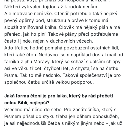
Někteří vytrvalci dojdou až k rodokmenům.
Ale motivace není vše. Čtenář potřebuje také nějaký
pevný opěrný bod, strukturu a právě k tomu má
sloužit zmiňovaná kniha. Člověk má nějaký plán a má
přehled, jak ho plní. Tako­vé plány přeci potřebujeme
často i jinde, nejen v duchovních věcech.
Ado třetice hodně pomáhá povzbuzení ostatních lidí,
kte­ří také čtou. Nedávno jsem například dostal mail od
farníka z jihu Moravy, který se schází s dalšími chlapy
asi ve věku tři­ceti čtyřiceti let, a chystají se na četbu
Písma. Tak to mě nad­chlo. Takové společenství je pro
společnou četbu určitě velkou podporou.
Jaká forma čtení je pro laika, který by rád přečetl
celou Bib­li, nejlepší?
Všechno má něco do sebe. Pro začátečníka, který s
Písmem přišel do styku třeba jen během bohoslužeb,
je asi nejjedno­dušší četba s někým jiným nebo - jak už