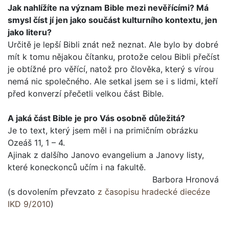
Jak nahlížíte na význam Bible mezi nevěřícími? Má
smysl číst jí jen jako součást kulturního kontextu, jen
jako lite­ru?
Určitě je lepší Bibli znát než neznat. Ale bylo by dobré
mít k tomu nějakou čítanku, protože celou Bibli přečíst
je obtížné pro věřící, natož pro člověka, který s vírou
nemá nic společ­ného. Ale setkal jsem se i s lidmi, kteří
před konverzí přečetli velkou část Bible.
A jaká část Bible je pro Vás osobně důležitá?
Je to text, který jsem měl i na primičním obrázku
Ozeáš 11, 1 – 4.
Ajinak z dalšího Janovo evangelium a Janovy listy,
které koneckonců učím i na fakultě.
Barbora Hronová
(s dovolením převzato
z časopisu hradecké diecéze
IKD 9/2010
)