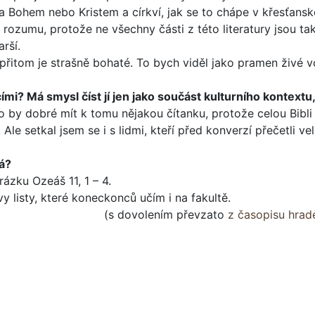
 Bohem nebo Kristem a církví, jak se to chápe v křesťan­sk
rozumu, protože ne všechny části z této literatury jsou tak
arší.
přitom je strašně bohaté. To bych viděl jako pramen živé v
mi? Má smysl číst jí jen jako součást kulturního kontextu, j
ylo by dobré mít k tomu nějakou čítanku, protože celou Bibli 
Ale setkal jsem se i s lidmi, kteří před konverzí přečetli ve
tá?
rázku Ozeáš 11, 1 – 4.
 listy, které koneckonců učím i na fakultě.
(s dovolením převzato
z časopisu hrad