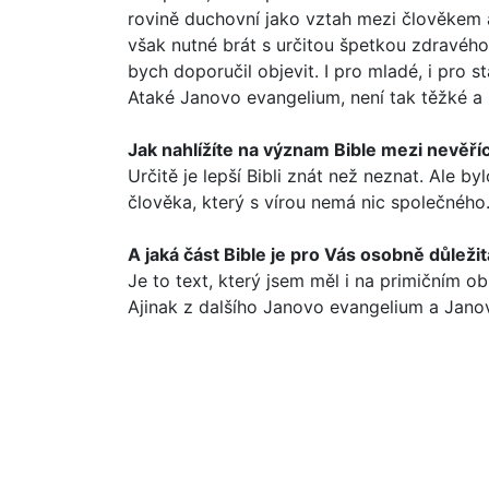
rovině duchovní jako vztah mezi člově­kem a
však nutné brát s určitou špetkou zdravého 
bych doporučil objevit. I pro mladé, i pro st
Ataké Janovo evangelium, není tak těžké a 
Jak nahlížíte na význam Bible mezi nevěřící
Určitě je lepší Bibli znát než neznat. Ale b
člověka, který s vírou nemá nic společ­ného. 
A jaká část Bible je pro Vás osobně důleži
Je to text, který jsem měl i na primičním ob
Ajinak z dalšího Janovo evangelium a Janovy