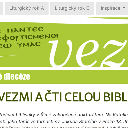
Liturgický rok A
Liturgický rok C
Inspirace
VEZMI A ČTI CELOU BIBL
udium biblistiky v Římě zakončené doktorátem. Na Katolick
í jako farář ve farnosti sv. Jakuba Staršího v Praze 13. 