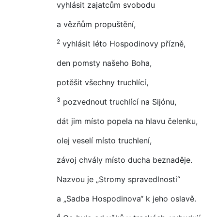
vyhlásit zajatcům svobodu
a vězňům propuštění,
2
vyhlásit léto Hospodinovy přízně,
den pomsty našeho Boha,
potěšit všechny truchlící,
3
pozvednout truchlící na Sijónu,
dát jim místo popela na hlavu čelenku,
olej veselí místo truchlení,
závoj chvály místo ducha beznaděje.
Nazvou je „Stromy spravedlnosti“
a „Sadba Hospodinova“ k jeho oslavě.
4