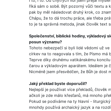
I to, i to. Od chytrých lidí jsem přejal myšl
říká sám o sobě. Být pozorný vůči textu a k
pak by měl násle­dovat druhý krok, co zna
Chápu, že to dá trochu práce, ale třeba prá
to je ta správná metoda, jinak člověk text 
Společenství, biblické hodiny, výkladový 
posun významu?
Tohoto nebezpečí si byli lidé vědomi už ve 
církev na to reagovala s tím, že Písmo má b
Teprve díky druhému vati­kánskému koncilu
čarou a výkladovým aparátem. Ideálem je čís
Nicméně jsem přesvědčen, že Bůh je dost m
Jaký překlad byste doporučil?
Nejlepší je používat více překladů, člověk
ačkoli je zde málo křesťanů, má mnoho pře
Pokud se podíváme na ty hlavní - liturgický
mnohdy používá archaický jazyk a na rozdí