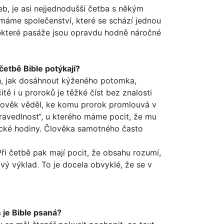
, je asi nejjedno­dušší četba s někým
i máme společenství, které se schází jednou
 některé pasáže jsou opravdu hodně náročné
četbě Bible potý­kají?
ch, jak dosáhnout kýženého potomka,
ě i u proroků je těžké číst bez znalosti
 člověk věděl, ke komu prorok promlouvá v
„spravedlnost“, u kterého máme pocit, že mu
ické hodiny. Člověka samotného často
Při četbě pak mají pocit, že obsahu rozumí,
vý výklad. To je docela obvyklé, že se v
 je Bible psaná?