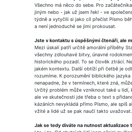
Všechno má něco do sebe. Pro začátečníka, 
jiným nebo - jak už jsem řekl - ve spole­če
týdně a vytyčili si jako cíl přečíst Písmo
a není jednoduché se jimi prokousat.
Jste v kontaktu s úspěšnými čtenáři, ale má
Mezi úskalí patří určitě amorální příběhy
všechny zdlouhavé bitvy, únavné rodo­kmeny.
historického pozadí. To se člověk ztrácí. 
jakém kontextu. Další obtíží při četbě je od
rozumíme. K porozumění biblického jazyka 
nenapadne, že v termínech, které zná, může
Určitý problém může vzniknout také u lidí, 
ale ve skutečnosti jde třeba o text s přid
kázáních nevy­kládá přímo Písmo, ale spíš a
vžité a lidé už se pak naučí takto uvažova
Jak se tedy díváte na nutnost aktualizace 