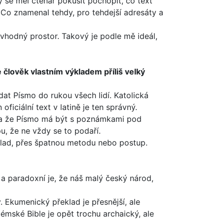
by se měl čtenář poku­sit pochopit, co text
. Co znamenal tehdy, pro tehdejší adresáty a
 vhodný prostor. Takový je podle mě ideál,
 člověk vlastním výkladem příliš velký
dat Písmo do rukou všech lidí. Katolická
iciální text v latině je ten správný.
y a že Písmo má být s poznámkami pod
u, že ne vždy se to podaří.
klad, přes špatnou metodu nebo postup.
a paradoxní je, že náš malý český národ,
. Ekumenický překlad je přesnější, ale
mské Bible je opět trochu archaický, ale