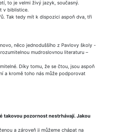
í, to je velmi živý jazyk, současný.
v biblistice.
. Tak tedy mít k dis­pozici aspoň dva, tři
ovo, něco jednoduš­šího z Pavlovy školy -
srozumitelnou mudroslovnou literaturu –
zumitelné. Díky tomu, že se čtou, jsou aspoň
lení a kromě toho nás může podporovat
eré takovou pozor­nost nestrhávají. Jakou
 ženou a zároveň ji můžeme chápat na