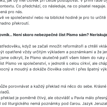
enku, jak by měl člo­věk při četbě postupovat. V první řadě 
ontextu. Co předchází, co následuje, na co pisatel reaguje
mená pro nás.
vě ve společenství nebo na biblické hodině je pro to určitě
snadno překroutí.
slovník… Není sko­ro nebezpečné číst Písmo sám? Neriskuje
středověku, když se začali množit reformátoři a chtěli vklá
ýt opatřené vždy určitým výkladem a poznámkami a že jen of
 jsme odkryli, že Písmo skutečně patří všem lidem do ruk
t Písmo ve společenství, v jednotě s celou církví, ale cháp
ocný a moudrý a dokáže člověka oslovit i přes špatný vý
 může porovnávat a každý překlad má něco do sebe. Krásné 
kladů.
 překlad je poměrně čtivý, ale obzvlášť u Pavla málo přesný
l od liturgického nemá poznámky pod čarou. Jazyk Jeruzalé