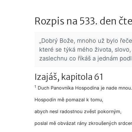
Rozpis na 533. den čt
„Dobrý Bože, mnoho už bylo řečen
které se týká mého života, slovo,
zaslechnu co říkáš a jednám podl
Izajáš, kapitola 61
1
Duch Panovníka Hospodina je nade mnou.
Hospodin mě pomazal k tomu,
abych nesl radostnou zvěst pokorným,
poslal mě obvázat rány zkroušených srdce