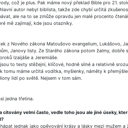
, což je plus. Pak máme nový překlad Bib­le pro 21. stolet
avní autor nebyl biblista, takže zde chybí určitá zkušenost 
návat, ale na to se zmůže opravdu jen malé procento čtenářů
ré mě zajímají, kde jsou otazníky.
ek z Nového záko­na Matoušovo evangelium, Lukášovo, Jan
nťanům, Janovy listy. Ze Starého zákona potom žalmy, dobře 
oroků Izaijáše a Jeremiáše.
 jsou to texty stěžejní, klíčové, hodně silné a relativně sro
ání k tomu máme určitá vodítka, myšlenky, náměty k přemýš
liony lidí po světě. Nejsem v tom sám.
i jedna třetina.
y a citovány velmi často, vedle toho jsou ale jiné úseky, kt
l?
 chápat jednak jako opěvování krásy a lásky mezi mužem a