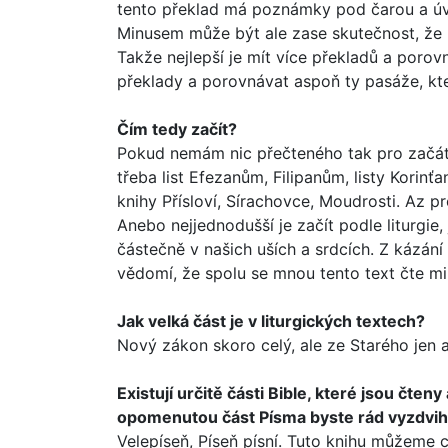
tento překlad má poznámky pod čarou a úvody
Minusem může být ale zase skutečnost, že hl
Takže nejlepší je mít více překladů a porov
překlady a porovnávat aspoň ty pasáže, kte
Čím tedy začít?
Pokud nemám nic přečteného tak pro začát
třeba list Efezanům, Filipanům, listy Kori
knihy Přísloví, Sírachovce, Moudrosti. Az pr
Anebo nejjednodušší je začít podle liturgie,
částečně v našich uších a srd­cích. Z káz
vědomí, že spolu se mnou tento text čte mi
Jak velká část je v liturgických textech?
Nový zákon skoro celý, ale ze Starého jen as
Existují určitě části Bible, které jsou čten
opomenutou část Písma byste rád vyzdvih
Velepíseň, Píseň písní. Tuto knihu můžeme