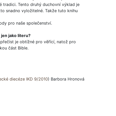
é tradici. Tento druhý duchovní výklad je
to snadno vyložitelné. Takže tuto kni­hu
ody pro naše spole­čenství.
en jako lite­ru?
přečíst je obtížné pro věřící, natož pro
lkou část Bible.
ecké diecéze IKD 9/2010
)
Barbora Hronová