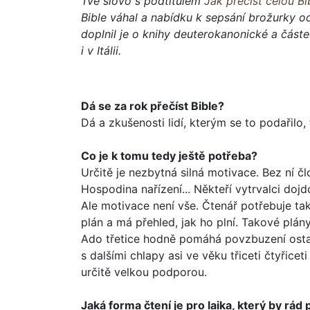
Tvé slovo s podtitulem
Jak přečíst celou Bi
Bible váhal a nabídku k sepsání brožurky od
doplnil je o knihy deuterokanonické a částe
i v Itálii.
Dá se za rok přečíst Bible?
Dá a zkušenosti lidí, kterým se to podařilo
Co je k tomu tedy ještě potřeba?
Určitě je nezbytná silná motivace. Bez ní čl
Hospodina nařízení... Někteří vytrvalci do
Ale motivace není vše. Čtenář potřebuje t
plán a má přehled, jak ho plní. Tako­vé plá
Ado třetice hodně pomáhá povzbuzení ostatní
s dalšími chlapy asi ve věku tři­ceti čtyřic
určitě velkou podporou.
Jaká forma čtení je pro laika, který by rád p