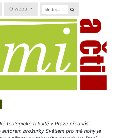
O webu
I
é teologické fakultě v Praze přednáší
Je autorem brožurky Světlem pro mé nohy je