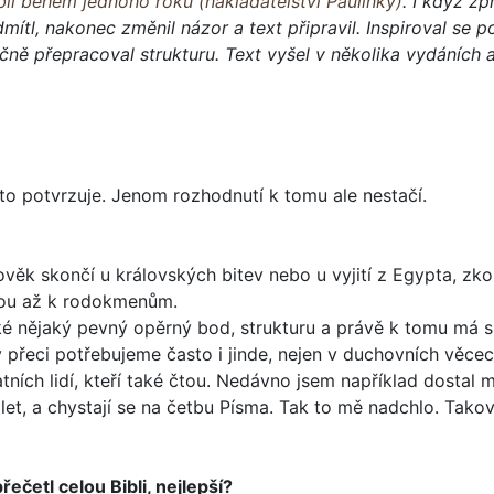
bli během jednoho roku (nakladatelství Paulínky)
. I když z
mítl, nakonec změnil názor a text připravil. Inspiroval se
čně přepracoval strukturu. Text vyšel v několika vydáních 
, to potvrzuje. Jenom rozhodnutí k tomu ale nestačí.
ověk skončí u krá­lovských bitev nebo u vyjití z Egypta, zk
jdou až k rodokmenům.
aké nějaký pevný opěrný bod, strukturu a právě k tomu má 
ny přeci potřebujeme často i jinde, nejen v duchovních věcec
ch lidí, kte­ří také čtou. Nedávno jsem například dostal ma
eti let, a chystají se na četbu Písma. Tak to mě nad­chlo. Ta
řečetl celou Bib­li, nejlepší?