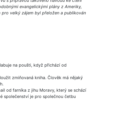
prvu s přípravou takového návodu ke čtení
 podobnými evangelickými plány z Ameriky,
a pro velký zájem byl přeložen a publikován
olabuje na poušti, když přichází od
sloužit zmiňovaná kniha. Člověk má nějaký
h.
il od farníka z jihu Moravy, který se schází
kové společenství je pro společnou četbu