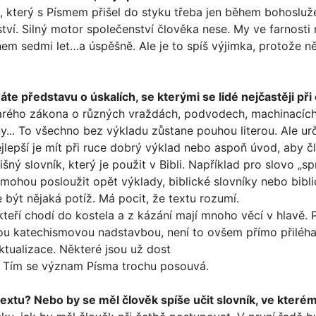
který s Písmem přišel do styku třeba jen během bohoslužeb
nství. Silný motor společenství člověka nese. My ve farnost
 během sedmi let…a úspěšně. Ale je to spíš výjimka, protože
te představu o úskalích, se kterými se lidé nejčastěji při 
 Starého zákona o různých vraždách, podvodech, machinací
.. To všechno bez výkladu zůstane pouhou literou. Ale určit
Nejlepší je mít při ruce dobrý výklad nebo aspoň úvod, aby
lišný slovník, který je použit v Bibli. Například pro slovo 
mohou posloužit opět výklady, biblické slovníky nebo bibl
 být nějaká potíž. Má pocit, že textu rozumí.
kteří chodí do kos­tela a z kázání mají mnoho věcí v hlavě. 
anou katechismovou nadstavbou, není to ovšem přímo přiléha
ktualizace. Některé jsou už dost
t. Tím se význam Písma trochu posouvá.
textu? Nebo by se měl člověk spíše učit slovník, ve kterém