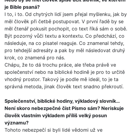
je Bible psaná?
I to, i to. Od chytrých lidí jsem přejal myšlenku, jak by
měl člo­věk při četbě postupovat. V první řadě by se
měl čtenář poku­sit pochopit, co text říká sám o sobě.
Být pozorný vůči textu a kontextu. Co předchází, co
následuje, na co pisatel reaguje. Co znamenal tehdy,
pro tehdejší adresáty a pak by měl násle­dovat druhý
krok, co znamená pro nás.
Chápu, že to dá trochu práce, ale třeba právě ve
společenství nebo na biblické hodině je pro to určitě
vhodný prostor. Takový je podle mě ideál, to je ta
správná metoda, jinak člověk text snadno překroutí.
Společenství, biblické hodiny, výkladový slovník…
Není sko­ro nebezpečné číst Písmo sám? Neriskuje
člověk vlastním výkladem příliš velký posun
významu?
Tohoto nebezpečí si byli lidé vědomi už ve