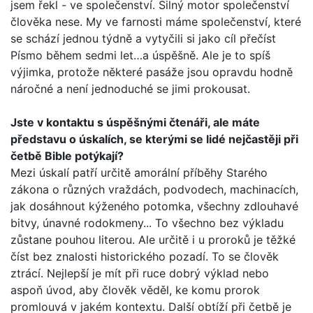
jsem řekl - ve spole­čenství. Silný motor společenství
člověka nese. My ve farnosti máme společenství, které
se schází jednou týdně a vytyčili si jako cíl přečíst
Písmo během sedmi let…a úspěšně. Ale je to spíš
výjimka, protože některé pasáže jsou opravdu hodně
náročné a není jednoduché se jimi prokousat.
Jste v kontaktu s úspěšnými čtenáři, ale máte
představu o úskalích, se kterými se lidé nejčastěji při
četbě Bible potý­kají?
Mezi úskalí patří určitě amorální příběhy Starého
zákona o různých vraždách, podvodech, machinacích,
jak dosáhnout kýženého potomka, všechny zdlouhavé
bitvy, únavné rodo­kmeny... To všechno bez výkladu
zůstane pouhou literou. Ale určitě i u proroků je těžké
číst bez znalosti historického pozadí. To se člověk
ztrácí. Nejlepší je mít při ruce dobrý výklad nebo
aspoň úvod, aby člověk věděl, ke komu prorok
promlouvá v jakém kontextu. Další obtíží při četbě je