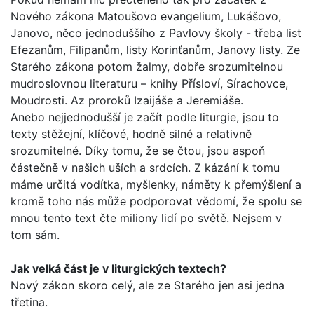
Nového záko­na Matoušovo evangelium, Lukášovo,
Janovo, něco jednoduš­šího z Pavlovy školy - třeba list
Efezanům, Filipanům, listy Korinťanům, Janovy listy. Ze
Starého zákona potom žalmy, dobře srozumitelnou
mudroslovnou literaturu – knihy Přísloví, Sírachovce,
Moudrosti. Az proroků Izaijáše a Jeremiáše.
Anebo nejjednodušší je začít podle liturgie, jsou to
texty stěžejní, klíčové, hodně silné a relativně
srozumitelné. Díky tomu, že se čtou, jsou aspoň
částečně v našich uších a srd­cích. Z kázání k tomu
máme určitá vodítka, myšlenky, náměty k přemýšlení a
kromě toho nás může podporovat vědomí, že spolu se
mnou tento text čte miliony lidí po světě. Nejsem v
tom sám.
Jak velká část je v liturgických textech?
Nový zákon skoro celý, ale ze Starého jen asi jedna
třetina.