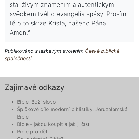
stal živým znamením a autentickým
svědkem tvého evangelia spásy. Prosím
tě o to skrze Krista, našeho Pána.
Amen.“
Publikováno s laskavým svolením
České biblické
společnosti
.
Zajímavé odkazy
Bible, Boží slovo
Špičkové dílo moderní biblistiky: Jeruzalémská
Bible
Bible - jakou koupit a jak ji číst
Bible pro děti