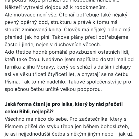
Někteří vytrvalci dojdou až k rodokmenům.
Ale motivace není vše. Čtenář potřebuje také nějaký
pevný opěrný bod, strukturu a právě k tomu má
sloužit zmiňovaná kniha. Člověk má nějaký plán a má
přehled, jak ho plní. Tako­vé plány přeci potřebujeme
často i jinde, nejen v duchovních věcech.
Ado třetice hodně pomáhá povzbuzení ostatních lidí,
kte­ří také čtou. Nedávno jsem například dostal mail od
farníka z jihu Moravy, který se schází s dalšími chlapy
asi ve věku tři­ceti čtyřiceti let, a chystají se na četbu
Písma. Tak to mě nad­chlo. Takové společenství je pro
společnou četbu určitě velkou podporou.
Jaká forma čtení je pro laika, který by rád přečetl
celou Bib­li, nejlepší?
Všechno má něco do sebe. Pro začátečníka, který s
Písmem přišel do styku třeba jen během bohoslužeb,
je asi nejjedno­dušší četba s někým jiným nebo - jak už