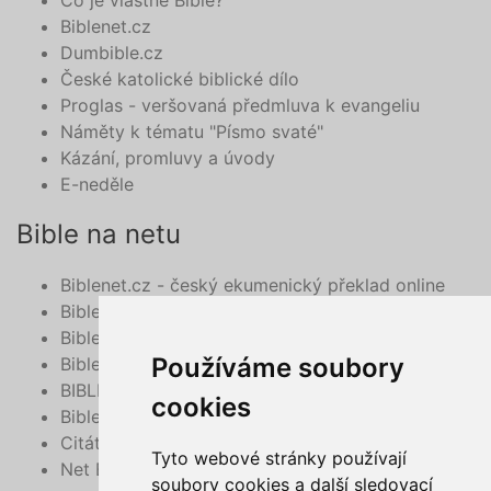
Co je vlastně Bible?
Biblenet.cz
Dumbible.cz
České katolické biblické dílo
Proglas - veršovaná předmluva k evangeliu
Náměty k tématu "Písmo svaté"
Kázání, promluvy a úvody
E-neděle
Bible na netu
Biblenet.cz - český ekumenický překlad online
Bibleserver.com
Bible - překlad 21. století, online
Používáme soubory
BibleHub.com - vyhledávání v multilinguální Bibli
BIBLE v mobilu
cookies
Bible do mobilu - deuterokanonické knihy
Citát z Bible na každý den e-mailem
Tyto webové stránky používají
Net Bible
soubory cookies a další sledovací