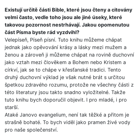
Existují určitě části Bible, které jsou čteny a citovány
velmi často, vedle toho jsou ale jiné úseky, které
takovou pozor­nost nestrhávají. Jakou opomenutou
část Písma byste rád vyzdvihl?
Velepíseň, Píseň písní. Tuto knihu můžeme chápat
jednak jako opěvování krásy a lásky mezi mužem a
ženou a zároveň ji můžeme chápat na rovině duchovní
jako vztah mezi člově­kem a Bohem nebo Kristem a
církví, jak se to chápe v křesťan­ské tradici. Tento
druhý duchovní výklad je však nutné brát s určitou
špetkou zdravého rozumu, protože ne všechny části z
této literatury jsou takto snadno vyložitelné. Takže
tuto kni­hu bych doporučil objevit. I pro mladé, i pro
starší.
Ataké Janovo evangelium, není tak těžké a přitom je
strašně bohaté. To bych viděl jako pramen živé vody
pro naše spole­čenství.