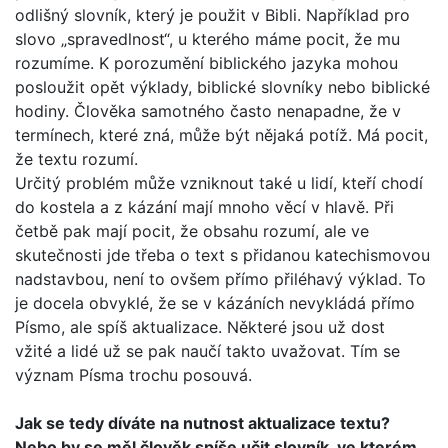
odlišný slovník, který je použit v Bibli. Například pro
slovo „spravedlnost“, u kterého máme pocit, že mu
rozumíme. K porozumění biblického jazyka mohou
posloužit opět výklady, biblické slovníky nebo biblické
hodiny. Člověka samotného často nenapadne, že v
termínech, které zná, může být nějaká potíž. Má pocit,
že textu rozumí.
Určitý problém může vzniknout také u lidí, kteří chodí
do kos­tela a z kázání mají mnoho věcí v hlavě. Při
četbě pak mají pocit, že obsahu rozumí, ale ve
skutečnosti jde třeba o text s přidanou katechismovou
nadstavbou, není to ovšem přímo přiléhavý výklad. To
je docela obvyklé, že se v kázáních nevy­kládá přímo
Písmo, ale spíš aktualizace. Některé jsou už dost
vžité a lidé už se pak naučí takto uvažovat. Tím se
význam Písma trochu posouvá.
Jak se tedy díváte na nutnost aktualizace textu?
Nebo by se měl člověk spíše učit slovník, ve kterém