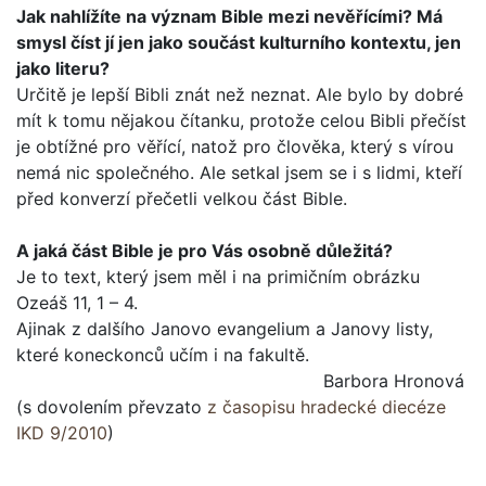
Jak nahlížíte na význam Bible mezi nevěřícími? Má
smysl číst jí jen jako součást kulturního kontextu, jen
jako lite­ru?
Určitě je lepší Bibli znát než neznat. Ale bylo by dobré
mít k tomu nějakou čítanku, protože celou Bibli přečíst
je obtížné pro věřící, natož pro člověka, který s vírou
nemá nic společ­ného. Ale setkal jsem se i s lidmi, kteří
před konverzí přečetli velkou část Bible.
A jaká část Bible je pro Vás osobně důležitá?
Je to text, který jsem měl i na primičním obrázku
Ozeáš 11, 1 – 4.
Ajinak z dalšího Janovo evangelium a Janovy listy,
které koneckonců učím i na fakultě.
Barbora Hronová
(s dovolením převzato
z časopisu hradecké diecéze
IKD 9/2010
)