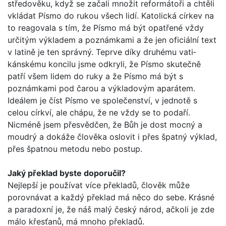
středověku, když se začali množit reformátoři a chtěli
vkládat Písmo do rukou všech lidí. Katolická církev na
to reagovala s tím, že Písmo má být opatřené vždy
určitým výkladem a poznámkami a že jen oficiální text
v latině je ten správný. Teprve díky druhému vati­
kánskému koncilu jsme odkryli, že Písmo skutečně
patří všem lidem do ruky a že Písmo má být s
poznámkami pod čarou a výkladovým aparátem.
Ideálem je číst Písmo ve společenství, v jednotě s
celou církví, ale chápu, že ne vždy se to podaří.
Nicméně jsem přesvědčen, že Bůh je dost mocný a
moudrý a dokáže člověka oslovit i přes špatný výklad,
přes špatnou metodu nebo postup.
Jaký překlad byste doporučil?
Nejlepší je používat více překladů, člověk může
porovnávat a každý překlad má něco do sebe. Krásné
a paradoxní je, že náš malý český národ, ačkoli je zde
málo křesťanů, má mnoho překladů.