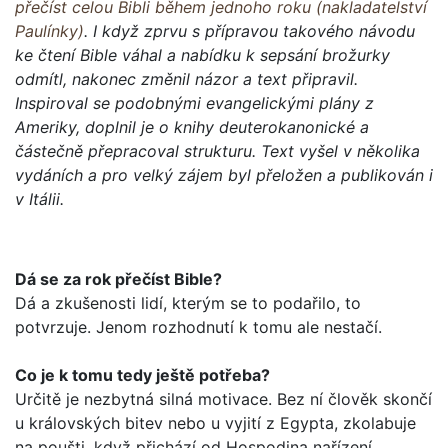
přečíst celou Bibli během jednoho roku (nakladatelství
Paulínky)
. I když zprvu s přípravou takového návodu
ke čtení Bible váhal a nabídku k sepsání brožurky
odmítl, nakonec změnil názor a text připravil.
Inspiroval se podobnými evangelickými plány z
Ameriky, doplnil je o knihy deuterokanonické a
částečně přepracoval strukturu. Text vyšel v několika
vydáních a pro velký zájem byl přeložen a publikován i
v Itálii.
Dá se za rok přečíst Bible?
Dá a zkušenosti lidí, kterým se to podařilo, to
potvrzuje. Jenom rozhodnutí k tomu ale nestačí.
Co je k tomu tedy ještě potřeba?
Určitě je nezbytná silná motivace. Bez ní člověk skončí
u krá­lovských bitev nebo u vyjití z Egypta, zkolabuje
na poušti, když přichází od Hospodina nařízení...