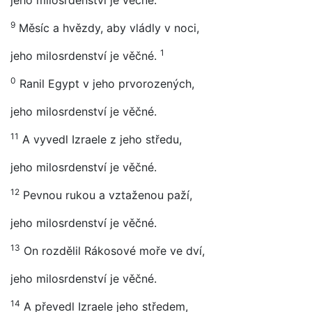
jeho milosrdenství je věčné.
9
Měsíc a hvězdy, aby vládly v noci,
1
jeho milosrdenství je věčné.
0
Ranil Egypt v jeho prvorozených,
jeho milosrdenství je věčné.
11
A vyvedl Izraele z jeho středu,
jeho milosrdenství je věčné.
12
Pevnou rukou a vztaženou paží,
jeho milosrdenství je věčné.
13
On rozdělil Rákosové moře ve dví,
jeho milosrdenství je věčné.
14
A převedl Izraele jeho středem,