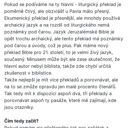
Pokud se podíváme na ty hlavní - liturgický překlad je
poměrně čtivý, ale obzvlášť u Pavla málo přesný.
Ekumenický překlad je přesnější, ale mnohdy používá
archaický jazyk a na rozdíl od liturgického nemá
poznámky pod čarou. Jazyk Jeruzalémské Bible je
opět trochu archaický, ale tento překlad má poznámky
pod čarou a úvody, což je plus. Pak máme nový
překlad Bib­le pro 21. století, to je velmi živý jazyk,
současný. Minusem může být ale zase skutečnost, že
hlavní autor nebyl biblista, takže zde chybí určitá
zkušenost v biblistice.
Takže nejlepší je mít více překladů a porovnávat, ale
na to se zmůže opravdu jen malé procento čtenářů.
Tak tedy mít k dis­pozici aspoň dva, tři překlady a
porovnávat aspoň ty pasáže, které mě zajímají, kde
jsou otazníky.
Čím tedy začít?
Pokud nemám nic přečteného tak pro začátek z