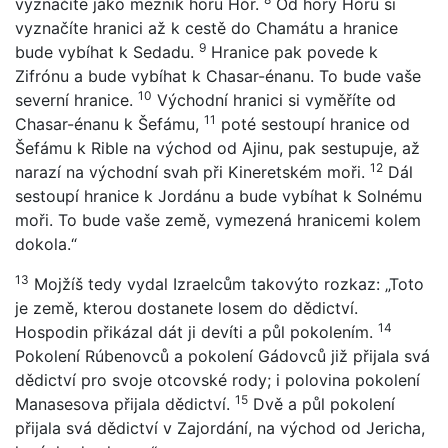
vyznačíte jako mezník horu Hór.
Od hory Hóru si
vyznačíte hranici až k cestě do Chamátu a hranice
9
bude vybíhat k Sedadu.
Hranice pak povede k
Zifrónu a bude vybíhat k Chasar-énanu. To bude vaše
10
severní hranice.
Východní hranici si vyměříte od
11
Chasar-énanu k Šefámu,
poté sestoupí hranice od
Šefámu k Rible na východ od Ajinu, pak sestupuje, až
12
narazí na východní svah při Kineretském moři.
Dál
sestoupí hranice k Jordánu a bude vybíhat k Solnému
moři. To bude vaše země, vymezená hranicemi kolem
dokola.“
13
Mojžíš tedy vydal Izraelcům takovýto rozkaz: „Toto
je země, kterou dostanete losem do dědictví.
14
Hospodin přikázal dát ji devíti a půl pokolením.
Pokolení Rúbenovců a pokolení Gádovců již přijala svá
dědictví pro svoje otcovské rody; i polovina pokolení
15
Manasesova přijala dědictví.
Dvě a půl pokolení
přijala svá dědictví v Zajordání, na východ od Jericha,