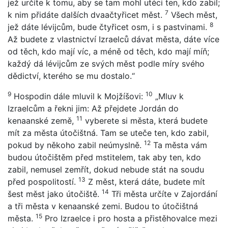
jež určíte k tomu, aby se tam mohl utéci ten, kdo zabil;
7
k nim přidáte dalších dvaačtyřicet měst.
Všech měst,
8
jež dáte lévijcům, bude čtyřicet osm, i s pastvinami.
Až budete z vlastnictví Izraelců dávat města, dáte více
od těch, kdo mají víc, a méně od těch, kdo mají míň;
každý dá lévijcům ze svých měst podle míry svého
dědictví, kterého se mu dostalo.“
9
10
Hospodin dále mluvil k Mojžíšovi:
„Mluv k
Izraelcům a řekni jim: Až přejdete Jordán do
11
kenaanské země,
vyberete si města, která budete
mít za města útočištná. Tam se uteče ten, kdo zabil,
12
pokud by někoho zabil neúmyslně.
Ta města vám
budou útočištěm před mstitelem, tak aby ten, kdo
zabil, nemusel zemřít, dokud nebude stát na soudu
13
před pospolitostí.
Z měst, která dáte, budete mít
14
šest měst jako útočiště.
Tři města určíte v Zajordání
a tři města v kenaanské zemi. Budou to útočištná
15
města.
Pro Izraelce i pro hosta a přistěhovalce mezi