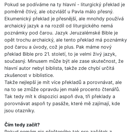
Pokud se podíváme na ty hlavní - liturgický překlad je
poměrně čtivý, ale obzvlášť u Pavla málo přesný.
Ekumenický překlad je přesnější, ale mnohdy používá
archaický jazyk a na rozdíl od liturgického nemá
poznámky pod čarou. Jazyk Jeruzalémské Bible je
opět trochu archaický, ale tento překlad má poznámky
pod čarou a úvody, což je plus. Pak máme nový
překlad Bib­le pro 21. století, to je velmi živý jazyk,
současný. Minusem může být ale zase skutečnost, že
hlavní autor nebyl biblista, takže zde chybí určitá
zkušenost v biblistice.
Takže nejlepší je mít více překladů a porovnávat, ale
na to se zmůže opravdu jen malé procento čtenářů.
Tak tedy mít k dis­pozici aspoň dva, tři překlady a
porovnávat aspoň ty pasáže, které mě zajímají, kde
jsou otazníky.
Čím tedy začít?
Pokud nemám nic přečteného tak pro začátek z