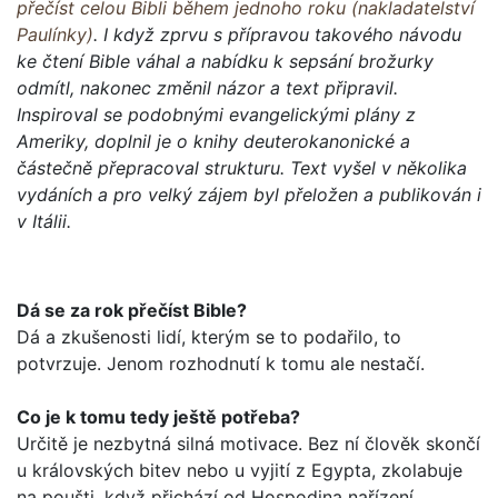
přečíst celou Bibli během jednoho roku (nakladatelství
Paulínky)
. I když zprvu s přípravou takového návodu
ke čtení Bible váhal a nabídku k sepsání brožurky
odmítl, nakonec změnil názor a text připravil.
Inspiroval se podobnými evangelickými plány z
Ameriky, doplnil je o knihy deuterokanonické a
částečně přepracoval strukturu. Text vyšel v několika
vydáních a pro velký zájem byl přeložen a publikován i
v Itálii.
Dá se za rok přečíst Bible?
Dá a zkušenosti lidí, kterým se to podařilo, to
potvrzuje. Jenom rozhodnutí k tomu ale nestačí.
Co je k tomu tedy ještě potřeba?
Určitě je nezbytná silná motivace. Bez ní člověk skončí
u krá­lovských bitev nebo u vyjití z Egypta, zkolabuje
na poušti, když přichází od Hospodina nařízení...