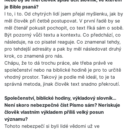
je Bible psaná?
I to, i to. Od chytrých lidí jsem přejal myšlenku, jak by
měl člo­věk při četbě postupovat. V první řadě by se
měl čtenář poku­sit pochopit, co text říká sám o sobě.
Být pozorný vůči textu a kontextu. Co předchází, co
následuje, na co pisatel reaguje. Co znamenal tehdy,
pro tehdejší adresáty a pak by měl násle­dovat druhý
krok, co znamená pro nás.
Chápu, že to dá trochu práce, ale třeba právě ve
společenství nebo na biblické hodině je pro to určitě
vhodný prostor. Takový je podle mě ideál, to je ta
správná metoda, jinak člověk text snadno překroutí.
Společenství, biblické hodiny, výkladový slovník…
Není sko­ro nebezpečné číst Písmo sám? Neriskuje
člověk vlastním výkladem příliš velký posun
významu?
Tohoto nebezpečí si byli lidé vědomi už ve