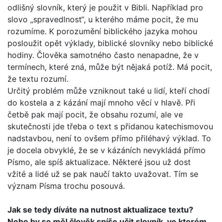
odlišný slovník, který je použit v Bibli. Například pro
slovo „spravedlnost“, u kterého máme pocit, že mu
rozumíme. K porozumění biblického jazyka mohou
posloužit opět výklady, biblické slovníky nebo biblické
hodiny. Člověka samotného často nenapadne, že v
termínech, které zná, může být nějaká potíž. Má pocit,
že textu rozumí.
Určitý problém může vzniknout také u lidí, kteří chodí
do kos­tela a z kázání mají mnoho věcí v hlavě. Při
četbě pak mají pocit, že obsahu rozumí, ale ve
skutečnosti jde třeba o text s přidanou katechismovou
nadstavbou, není to ovšem přímo přiléhavý výklad. To
je docela obvyklé, že se v kázáních nevy­kládá přímo
Písmo, ale spíš aktualizace. Některé jsou už dost
vžité a lidé už se pak naučí takto uvažovat. Tím se
význam Písma trochu posouvá.
Jak se tedy díváte na nutnost aktualizace textu?
Nebo by se měl člověk spíše učit slovník, ve kterém