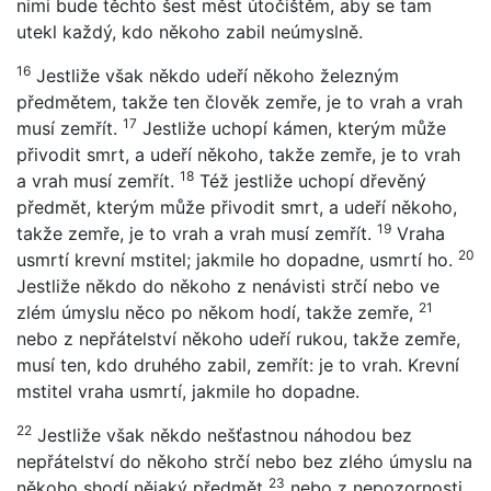
nimi bude těchto šest měst útočištěm, aby se tam
utekl každý, kdo někoho zabil neúmyslně.
16
Jestliže však někdo udeří někoho železným
předmětem, takže ten člověk zemře, je to vrah a vrah
17
musí zemřít.
Jestliže uchopí kámen, kterým může
přivodit smrt, a udeří někoho, takže zemře, je to vrah
18
a vrah musí zemřít.
Též jestliže uchopí dřevěný
předmět, kterým může přivodit smrt, a udeří někoho,
19
takže zemře, je to vrah a vrah musí zemřít.
Vraha
20
usmrtí krevní mstitel; jakmile ho dopadne, usmrtí ho.
Jestliže někdo do někoho z nenávisti strčí nebo ve
21
zlém úmyslu něco po někom hodí, takže zemře,
nebo z nepřátelství někoho udeří rukou, takže zemře,
musí ten, kdo druhého zabil, zemřít: je to vrah. Krevní
mstitel vraha usmrtí, jakmile ho dopadne.
22
Jestliže však někdo nešťastnou náhodou bez
nepřátelství do někoho strčí nebo bez zlého úmyslu na
23
někoho shodí nějaký předmět
nebo z nepozornosti