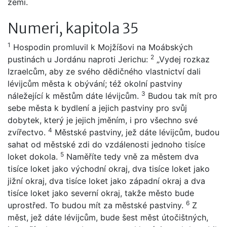
zemi.
Numeri, kapitola 35
1
Hospodin promluvil k Mojžíšovi na Moábských
2
pustinách u Jordánu naproti Jerichu:
„Vydej rozkaz
Izraelcům, aby ze svého dědičného vlastnictví dali
lévijcům města k obývání; též okolní pastviny
3
náležející k městům dáte lévijcům.
Budou tak mít pro
sebe města k bydlení a jejich pastviny pro svůj
dobytek, který je jejich jměním, i pro všechno své
4
zvířectvo.
Městské pastviny, jež dáte lévijcům, budou
sahat od městské zdi do vzdálenosti jednoho tisíce
5
loket dokola.
Naměříte tedy vně za městem dva
tisíce loket jako východní okraj, dva tisíce loket jako
jižní okraj, dva tisíce loket jako západní okraj a dva
tisíce loket jako severní okraj, takže město bude
6
uprostřed. To budou mít za městské pastviny.
Z
měst, jež dáte lévijcům, bude šest měst útočištných,