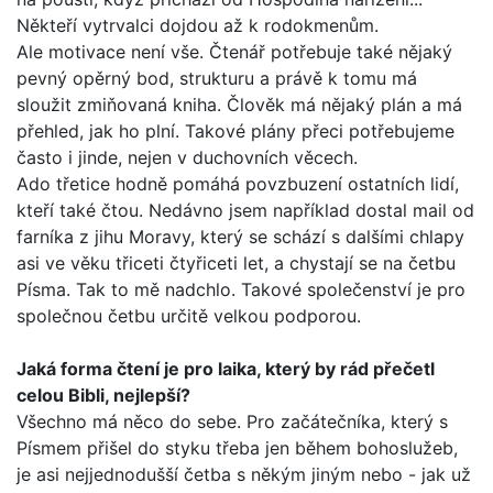
Někteří vytrvalci dojdou až k rodokmenům.
Ale motivace není vše. Čtenář potřebuje také nějaký
pevný opěrný bod, strukturu a právě k tomu má
sloužit zmiňovaná kniha. Člověk má nějaký plán a má
přehled, jak ho plní. Tako­vé plány přeci potřebujeme
často i jinde, nejen v duchovních věcech.
Ado třetice hodně pomáhá povzbuzení ostatních lidí,
kte­ří také čtou. Nedávno jsem například dostal mail od
farníka z jihu Moravy, který se schází s dalšími chlapy
asi ve věku tři­ceti čtyřiceti let, a chystají se na četbu
Písma. Tak to mě nad­chlo. Takové společenství je pro
společnou četbu určitě velkou podporou.
Jaká forma čtení je pro laika, který by rád přečetl
celou Bib­li, nejlepší?
Všechno má něco do sebe. Pro začátečníka, který s
Písmem přišel do styku třeba jen během bohoslužeb,
je asi nejjedno­dušší četba s někým jiným nebo - jak už