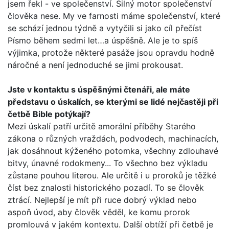
jsem řekl - ve spole­čenství. Silný motor společenství
člověka nese. My ve farnosti máme společenství, které
se schází jednou týdně a vytyčili si jako cíl přečíst
Písmo během sedmi let…a úspěšně. Ale je to spíš
výjimka, protože některé pasáže jsou opravdu hodně
náročné a není jednoduché se jimi prokousat.
Jste v kontaktu s úspěšnými čtenáři, ale máte
představu o úskalích, se kterými se lidé nejčastěji při
četbě Bible potý­kají?
Mezi úskalí patří určitě amorální příběhy Starého
zákona o různých vraždách, podvodech, machinacích,
jak dosáhnout kýženého potomka, všechny zdlouhavé
bitvy, únavné rodo­kmeny... To všechno bez výkladu
zůstane pouhou literou. Ale určitě i u proroků je těžké
číst bez znalosti historického pozadí. To se člověk
ztrácí. Nejlepší je mít při ruce dobrý výklad nebo
aspoň úvod, aby člověk věděl, ke komu prorok
promlouvá v jakém kontextu. Další obtíží při četbě je