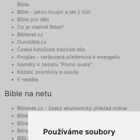
Bible
Bible - jakou koupit a jak ji číst
Bible pro děti
Co je vlastně Bible?
Biblenet.cz
Dumbible.cz
České katolické biblické dílo
Proglas - veršovaná předmluva k evangeliu
Náměty k tématu "Písmo svaté"
Kázání, promluvy a úvody
E-neděle
Bible na netu
Biblenet.cz - český ekumenický překlad online
Bibleserver.com
Bible - překlad 21. století, online
Používáme soubory
BibleHub.com - vyhledávání v multilinguální Bibli
BIBLE v mobilu