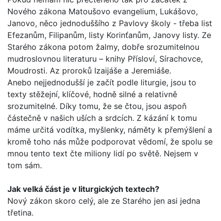
Nového záko­na Matoušovo evangelium, Lukášovo,
Janovo, něco jednoduš­šího z Pavlovy školy - třeba list
Efezanům, Filipanům, listy Korinťanům, Janovy listy. Ze
Starého zákona potom žalmy, dobře srozumitelnou
mudroslovnou literaturu – knihy Přísloví, Sírachovce,
Moudrosti. Az proroků Izaijáše a Jeremiáše.
Anebo nejjednodušší je začít podle liturgie, jsou to
texty stěžejní, klíčové, hodně silné a relativně
srozumitelné. Díky tomu, že se čtou, jsou aspoň
částečně v našich uších a srd­cích. Z kázání k tomu
máme určitá vodítka, myšlenky, náměty k přemýšlení a
kromě toho nás může podporovat vědomí, že spolu se
mnou tento text čte miliony lidí po světě. Nejsem v
tom sám.
Jak velká část je v liturgických textech?
Nový zákon skoro celý, ale ze Starého jen asi jedna
třetina.