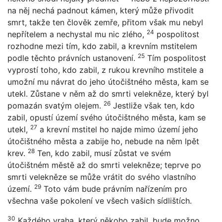
na něj nechá padnout kámen, který může přivodit
smrt, takže ten člověk zemře, přitom však mu nebyl
24
nepřítelem a nechystal mu nic zlého,
pospolitost
rozhodne mezi tím, kdo zabil, a krevním mstitelem
25
podle těchto právních ustanovení.
Tím pospolitost
vyprostí toho, kdo zabil, z rukou krevního mstitele a
umožní mu návrat do jeho útočištného města, kam se
utekl. Zůstane v něm až do smrti velekněze, který byl
26
pomazán svatým olejem.
Jestliže však ten, kdo
zabil, opustí území svého útočištného města, kam se
27
utekl,
a krevní mstitel ho najde mimo území jeho
útočištného města a zabije ho, nebude na něm lpět
28
krev.
Ten, kdo zabil, musí zůstat ve svém
útočištném městě až do smrti velekněze; teprve po
smrti velekněze se může vrátit do svého vlastního
29
území.
Toto vám bude právním nařízením pro
všechna vaše pokolení ve všech vašich sídlištích.
30
Každého vraha, který někoho zabil, bude možno