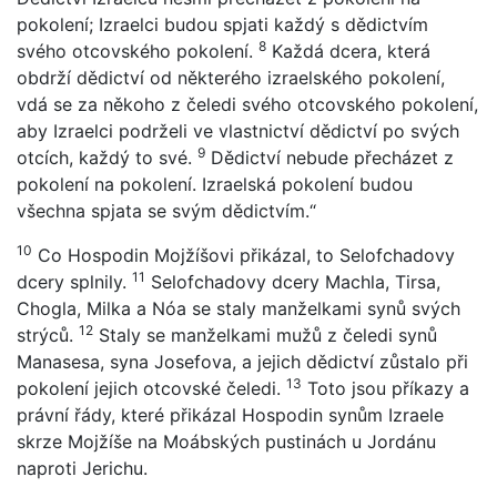
pokolení; Izraelci budou spjati každý s dědictvím
8
svého otcovského pokolení.
Každá dcera, která
obdrží dědictví od některého izraelského pokolení,
vdá se za někoho z čeledi svého otcovského pokolení,
aby Izraelci podrželi ve vlastnictví dědictví po svých
9
otcích, každý to své.
Dědictví nebude přecházet z
pokolení na pokolení. Izraelská pokolení budou
všechna spjata se svým dědictvím.“
10
Co Hospodin Mojžíšovi přikázal, to Selofchadovy
11
dcery splnily.
Selofchadovy dcery Machla, Tirsa,
Chogla, Milka a Nóa se staly manželkami synů svých
12
strýců.
Staly se manželkami mužů z čeledi synů
Manasesa, syna Josefova, a jejich dědictví zůstalo při
13
pokolení jejich otcovské čeledi.
Toto jsou příkazy a
právní řády, které přikázal Hospodin synům Izraele
skrze Mojžíše na Moábských pustinách u Jordánu
naproti Jerichu.