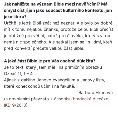
Jak nahlížíte na význam Bible mezi nevěřícími? Má
smysl číst jí jen jako součást kulturního kontextu, jen
jako lite­ru?
Určitě je lepší Bibli znát než neznat. Ale bylo by dobré
mít k tomu nějakou čítanku, protože celou Bibli přečíst
je obtížné pro věřící, natož pro člověka, který s vírou
nemá nic společ­ného. Ale setkal jsem se i s lidmi, kteří
před konverzí přečetli velkou část Bible.
A jaká část Bible je pro Vás osobně důležitá?
Je to text, který jsem měl i na primičním obrázku
Ozeáš 11, 1 – 4.
Ajinak z dalšího Janovo evangelium a Janovy listy,
které koneckonců učím i na fakultě.
Barbora Hronová
(s dovolením převzato
z časopisu hradecké diecéze
IKD 9/2010
)