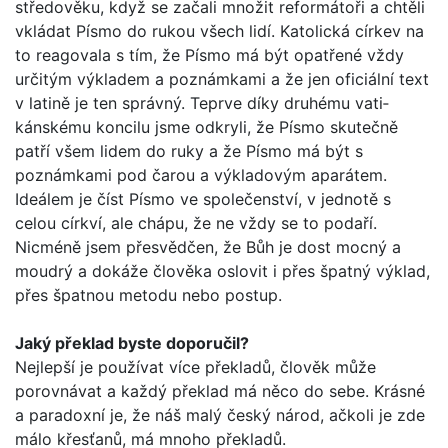
středověku, když se začali množit reformátoři a chtěli
vkládat Písmo do rukou všech lidí. Katolická církev na
to reagovala s tím, že Písmo má být opatřené vždy
určitým výkladem a poznámkami a že jen oficiální text
v latině je ten správný. Teprve díky druhému vati­
kánskému koncilu jsme odkryli, že Písmo skutečně
patří všem lidem do ruky a že Písmo má být s
poznámkami pod čarou a výkladovým aparátem.
Ideálem je číst Písmo ve společenství, v jednotě s
celou církví, ale chápu, že ne vždy se to podaří.
Nicméně jsem přesvědčen, že Bůh je dost mocný a
moudrý a dokáže člověka oslovit i přes špatný výklad,
přes špatnou metodu nebo postup.
Jaký překlad byste doporučil?
Nejlepší je používat více překladů, člověk může
porovnávat a každý překlad má něco do sebe. Krásné
a paradoxní je, že náš malý český národ, ačkoli je zde
málo křesťanů, má mnoho překladů.