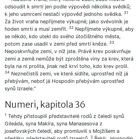
odsoudit k smrti jen podle výpovědi několika svědků;
31
k jeho usmrcení nestačí výpověď jednoho svědka.
Za život vraha nepřijmete výkupné; jako svévolník je
32
hoden smrti a musí zemřít.
Nepřijmete výkupné, aby
se někdo, kdo utekl do svého útočištného města,
33
potom zase usadil v zemi před smrtí kněze.
Neposkvrňujte zemi, v níž jste. Právě krev poskvrňuje
zemi a země nemůže být zproštěna viny za krev, která
byla na ni prolita, jinak než krví toho, kdo krev prolil.
34
Neznečistíš zemi, ve které sídlíte, uprostřed níž já
přebývám, neboť já Hospodin přebývám uprostřed
synů Izraele.“
Numeri, kapitola 36
1
Tehdy přistoupili představitelé rodů z čeledi synů
Gileáda, syna Makíra, syna Manasesova z
josefovských čeledí, aby promluvili s Mojžíšem a
2
předáky, představiteli rodů Izraelců.
Řekli: „Hospodin