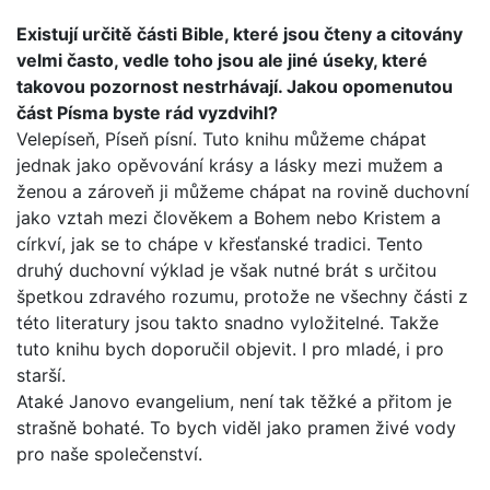
Existují určitě části Bible, které jsou čteny a citovány
velmi často, vedle toho jsou ale jiné úseky, které
takovou pozor­nost nestrhávají. Jakou opomenutou
část Písma byste rád vyzdvihl?
Velepíseň, Píseň písní. Tuto knihu můžeme chápat
jednak jako opěvování krásy a lásky mezi mužem a
ženou a zároveň ji můžeme chápat na rovině duchovní
jako vztah mezi člově­kem a Bohem nebo Kristem a
církví, jak se to chápe v křesťan­ské tradici. Tento
druhý duchovní výklad je však nutné brát s určitou
špetkou zdravého rozumu, protože ne všechny části z
této literatury jsou takto snadno vyložitelné. Takže
tuto kni­hu bych doporučil objevit. I pro mladé, i pro
starší.
Ataké Janovo evangelium, není tak těžké a přitom je
strašně bohaté. To bych viděl jako pramen živé vody
pro naše spole­čenství.