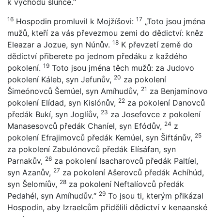
k východu slunce.“
16
17
Hospodin promluvil k Mojžíšovi:
„Toto jsou jména
mužů, kteří za vás převezmou zemi do dědictví: kněz
18
Eleazar a Jozue, syn Núnův.
K převzetí země do
dědictví přiberete po jednom předáku z každého
19
pokolení.
Toto jsou jména těch mužů: za Judovo
20
pokolení Káleb, syn Jefunův,
za pokolení
21
Šimeónovců Šemúel, syn Amíhudův,
za Benjamínovo
22
pokolení Elídad, syn Kislónův,
za pokolení Danovců
23
předák Bukí, syn Joglíův,
za Josefovce z pokolení
24
Manasesovců předák Chaníel, syn Efódův,
z
25
pokolení Efrajimovců předák Kemúel, syn Šiftánův,
za pokolení Zabulónovců předák Elísáfan, syn
26
Parnakův,
za pokolení Isacharovců předák Paltíel,
27
syn Azanův,
za pokolení Ašerovců předák Achíhúd,
28
syn Šelomíův,
za pokolení Neftalíovců předák
29
Pedahél, syn Amíhudův.“
To jsou ti, kterým přikázal
Hospodin, aby Izraelcům přidělili dědictví v kenaanské