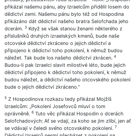
přikázal našemu pánu, aby Izraelcům přidělil losem do
dědictví zemi. Našemu pánu bylo též od Hospodina
přikázáno dát dědictví našeho bratra Selofchada jeho
3
dcerám.
Když se však stanou ženami některého z
příslušníků druhých izraelských kmenů, bude naše
otcovské dědictví zkráceno o jejich dědictví a
připojeno k dědictví toho pokolení, k němuž budou
4
náležet. Tak bude los našeho dědictví zkrácen.
Budou-li pak Izraelci slavit milostivé léto, bude jejich
dědictví připojeno k dědictví toho pokolení, k němuž
budou náležet, a dědictví našeho otcovského pokolení
bude o jejich dědictví zkráceno.“
5
Z Hospodinova rozkazu tedy přikázal Mojžíš
Izraelcům: „Pokolení Josefovců mluví o tom
6
oprávněně.
Tuto věc přikázal Hospodin o dcerách
Selofchadových: Ať se vdají, za koho se jim zlíbí, jen ať
7
se vdávají v čeledi svého otcovského pokolení.
Dědictví Izraelců nesmí přecházet z pokolení na