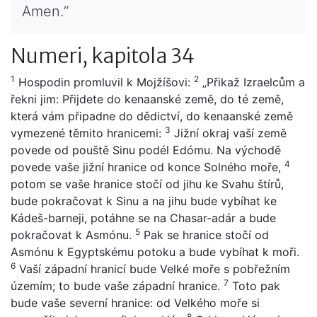
Amen.“
Numeri, kapitola 34
1
2
Hospodin promluvil k Mojžíšovi:
„Přikaž Izraelcům a
řekni jim: Přijdete do kenaanské země, do té země,
která vám připadne do dědictví, do kenaanské země
3
vymezené těmito hranicemi:
Jižní okraj vaší země
povede od pouště Sinu podél Edómu. Na východě
4
povede vaše jižní hranice od konce Solného moře,
potom se vaše hranice stočí od jihu ke Svahu štírů,
bude pokračovat k Sinu a na jihu bude vybíhat ke
Kádeš-barneji, potáhne se na Chasar-adár a bude
5
pokračovat k Asmónu.
Pak se hranice stočí od
Asmónu k Egyptskému potoku a bude vybíhat k moři.
6
Vaší západní hranicí bude Velké moře s pobřežním
7
územím; to bude vaše západní hranice.
Toto pak
bude vaše severní hranice: od Velkého moře si
8