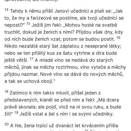
14
Tehdy k němu přišli Janovi učedníci a ptali se: „Jak
to, že my a farizeové se postíme, ale tvoji učedníci se
15
nepostí?“
Ježíš jim řekl: „Mohou hosté na svatbě
truchlit, dokud je ženich s nimi? Přijdou však dny, kdy
16
od nich bude ženich vzat; potom se budou postit.
Nikdo nezalátá starý šat záplatou z neseprané látky;
nebo se ten přišitý kus ze šatu vytrhne a díra bude
17
ještě větší.
A mladé víno se nedává do starých
měchů, jinak se měchy roztrhnou, víno vyteče a měchy
přijdou nazmar. Nové víno se dává do nových měchů,
a tak se uchová obojí.“
18
Zatímco k nim takto mluvil, přišel jeden z
představených, klaněl se před ním a řekl: „Má dcera
právě skonala; ale pojď, vlož na ni svou ruku, a bude
19
žít!“
Ježíš vstal a šel s ním i se svými učedníky.
20
A hle, žena trpící už dvanáct let krvácením přišla