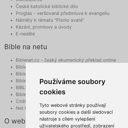
České katolické biblické dílo
Proglas - veršovaná předmluva k evangeliu
Náměty k tématu "Písmo svaté"
Kázání, promluvy a úvody
E-neděle
Bible na netu
Biblenet.cz - český ekumenický překlad online
Bibleserver.com
Bible - překlad 21. století, online
Používáme soubory
BibleHub.com - vyhledávání v multilinguální Bibli
BIBLE v mobilu
cookies
Bible do mobilu - deuterokanonické knihy
Citát z Bible na každý den e-mailem
Tyto webové stránky používají
Net Bible
soubory cookies a další sledovací
nástroje s cílem vylepšení
O webu
uživatelského prostředí, zobrazení