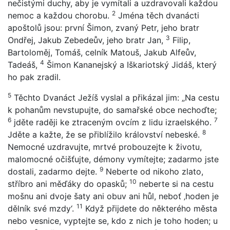
nečistými duchy, aby je vymítali a uzdravovali každou
2
nemoc a každou chorobu.
Jména těch dvanácti
apoštolů jsou: první Šimon, zvaný Petr, jeho bratr
3
Ondřej, Jakub Zebedeův, jeho bratr Jan,
Filip,
Bartoloměj, Tomáš, celník Matouš, Jakub Alfeův,
4
Tadeáš,
Šimon Kananejský a Iškariotský Jidáš, který
ho pak zradil.
5
Těchto Dvanáct Ježíš vyslal a přikázal jim: „Na cestu
k pohanům nevstupujte, do samařské obce nechoďte;
6
7
jděte raději ke ztraceným ovcím z lidu izraelského.
8
Jděte a kažte, že se přiblížilo království nebeské.
Nemocné uzdravujte, mrtvé probouzejte k životu,
malomocné očišťujte, démony vymítejte; zadarmo jste
9
dostali, zadarmo dejte.
Neberte od nikoho zlato,
10
stříbro ani měďáky do opasků;
neberte si na cestu
mošnu ani dvoje šaty ani obuv ani hůl, neboť ‚hoden je
11
dělník své mzdy‘.
Když přijdete do některého města
nebo vesnice, vyptejte se, kdo z nich je toho hoden; u