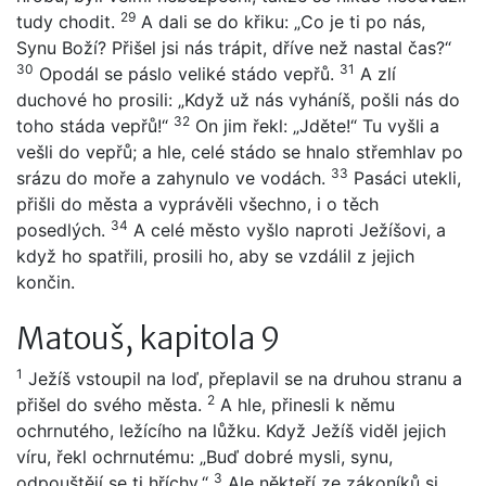
29
tudy chodit.
A dali se do křiku: „Co je ti po nás,
Synu Boží? Přišel jsi nás trápit, dříve než nastal čas?“
30
31
Opodál se páslo veliké stádo vepřů.
A zlí
duchové ho prosili: „Když už nás vyháníš, pošli nás do
32
toho stáda vepřů!“
On jim řekl: „Jděte!“ Tu vyšli a
vešli do vepřů; a hle, celé stádo se hnalo střemhlav po
33
srázu do moře a zahynulo ve vodách.
Pasáci utekli,
přišli do města a vyprávěli všechno, i o těch
34
posedlých.
A celé město vyšlo naproti Ježíšovi, a
když ho spatřili, prosili ho, aby se vzdálil z jejich
končin.
Matouš, kapitola 9
1
Ježíš vstoupil na loď, přeplavil se na druhou stranu a
2
přišel do svého města.
A hle, přinesli k němu
ochrnutého, ležícího na lůžku. Když Ježíš viděl jejich
víru, řekl ochrnutému: „Buď dobré mysli, synu,
3
odpouštějí se ti hříchy.“
Ale někteří ze zákoníků si