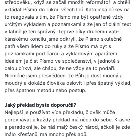
středověku, když se začali množit reformátoři a chtěli
vkládat Písmo do rukou všech lidí. Katolická církev na
to reagovala s tím, že Písmo má být opatřené vždy
určitým výkladem a poznámkami a že jen oficiální text
v latině je ten správný. Teprve díky druhému vati­
kánskému koncilu jsme odkryli, že Písmo skutečně
patří všem lidem do ruky a že Písmo má být s
poznámkami pod čarou a výkladovým aparátem.
Ideálem je číst Písmo ve společenství, v jednotě s
celou církví, ale chápu, že ne vždy se to podaří.
Nicméně jsem přesvědčen, že Bůh je dost mocný a
moudrý a dokáže člověka oslovit i přes špatný výklad,
přes špatnou metodu nebo postup.
Jaký překlad byste doporučil?
Nejlepší je používat více překladů, člověk může
porovnávat a každý překlad má něco do sebe. Krásné
a paradoxní je, že náš malý český národ, ačkoli je zde
málo křesťanů, má mnoho překladů.