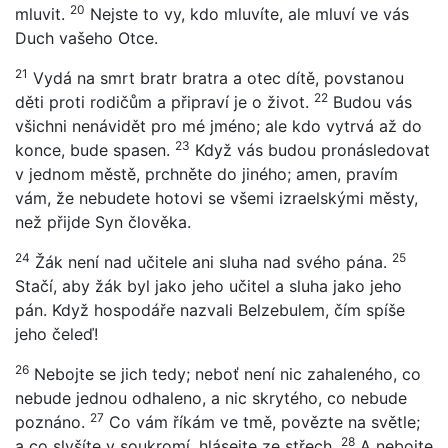
20
mluvit.
Nejste to vy, kdo mluvíte, ale mluví ve vás
Duch vašeho Otce.
21
Vydá na smrt bratr bratra a otec dítě, povstanou
22
děti proti rodičům a připraví je o život.
Budou vás
všichni nenávidět pro mé jméno; ale kdo vytrvá až do
23
konce, bude spasen.
Když vás budou pronásledovat
v jednom městě, prchněte do jiného; amen, pravím
vám, že nebudete hotovi se všemi izraelskými městy,
než přijde Syn člověka.
24
25
Žák není nad učitele ani sluha nad svého pána.
Stačí, aby žák byl jako jeho učitel a sluha jako jeho
pán. Když hospodáře nazvali Belzebulem, čím spíše
jeho čeleď!
26
Nebojte se jich tedy; neboť není nic zahaleného, co
nebude jednou odhaleno, a nic skrytého, co nebude
27
poznáno.
Co vám říkám ve tmě, povězte na světle;
28
a co slyšíte v soukromí, hlásejte ze střech.
A nebojte