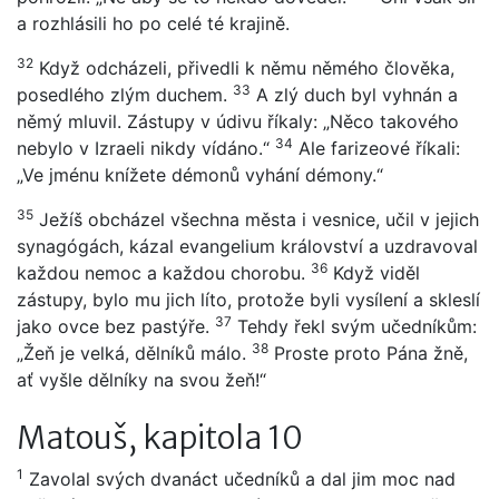
a rozhlásili ho po celé té krajině.
32
Když odcházeli, přivedli k němu němého člověka,
33
posedlého zlým duchem.
A zlý duch byl vyhnán a
němý mluvil. Zástupy v údivu říkaly: „Něco takového
34
nebylo v Izraeli nikdy vídáno.“
Ale farizeové říkali:
„Ve jménu knížete démonů vyhání démony.“
35
Ježíš obcházel všechna města i vesnice, učil v jejich
synagógách, kázal evangelium království a uzdravoval
36
každou nemoc a každou chorobu.
Když viděl
zástupy, bylo mu jich líto, protože byli vysílení a skleslí
37
jako ovce bez pastýře.
Tehdy řekl svým učedníkům:
38
„Žeň je velká, dělníků málo.
Proste proto Pána žně,
ať vyšle dělníky na svou žeň!“
Matouš, kapitola 10
1
Zavolal svých dvanáct učedníků a dal jim moc nad