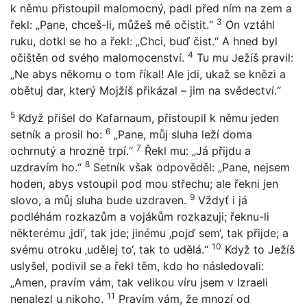
k němu přistoupil malomocný, padl před ním na zem a
3
řekl: „Pane, chceš-li, můžeš mě očistit.“
On vztáhl
ruku, dotkl se ho a řekl: „Chci, buď čist.“ A hned byl
4
očištěn od svého malomocenství.
Tu mu Ježíš pravil:
„Ne abys někomu o tom říkal! Ale jdi, ukaž se knězi a
obětuj dar, který Mojžíš přikázal – jim na svědectví.“
5
Když přišel do Kafarnaum, přistoupil k němu jeden
6
setník a prosil ho:
„Pane, můj sluha leží doma
7
ochrnutý a hrozně trpí.“
Řekl mu: „Já přijdu a
8
uzdravím ho.“
Setník však odpověděl: „Pane, nejsem
hoden, abys vstoupil pod mou střechu; ale řekni jen
9
slovo, a můj sluha bude uzdraven.
Vždyť i já
podléhám rozkazům a vojákům rozkazuji; řeknu-li
některému ‚jdi‘, tak jde; jinému ‚pojď sem‘, tak přijde; a
10
svému otroku ‚udělej to‘, tak to udělá.“
Když to Ježíš
uslyšel, podivil se a řekl těm, kdo ho následovali:
„Amen, pravím vám, tak velikou víru jsem v Izraeli
11
nenalezl u nikoho.
Pravím vám, že mnozí od