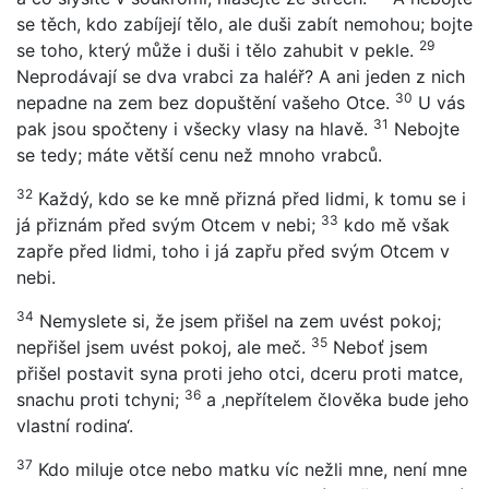
se těch, kdo zabíjejí tělo, ale duši zabít nemohou; bojte
29
se toho, který může i duši i tělo zahubit v pekle.
Neprodávají se dva vrabci za haléř? A ani jeden z nich
30
nepadne na zem bez dopuštění vašeho Otce.
U vás
31
pak jsou spočteny i všecky vlasy na hlavě.
Nebojte
se tedy; máte větší cenu než mnoho vrabců.
32
Každý, kdo se ke mně přizná před lidmi, k tomu se i
33
já přiznám před svým Otcem v nebi;
kdo mě však
zapře před lidmi, toho i já zapřu před svým Otcem v
nebi.
34
Nemyslete si, že jsem přišel na zem uvést pokoj;
35
nepřišel jsem uvést pokoj, ale meč.
Neboť jsem
přišel postavit syna proti jeho otci, dceru proti matce,
36
snachu proti tchyni;
a ‚nepřítelem člověka bude jeho
vlastní rodina‘.
37
Kdo miluje otce nebo matku víc nežli mne, není mne