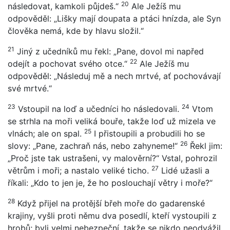
20
následovat, kamkoli půjdeš.“
Ale Ježíš mu
odpověděl: „Lišky mají doupata a ptáci hnízda, ale Syn
člověka nemá, kde by hlavu složil.“
21
Jiný z učedníků mu řekl: „Pane, dovol mi napřed
22
odejít a pochovat svého otce.“
Ale Ježíš mu
odpověděl: „Následuj mě a nech mrtvé, ať pochovávají
své mrtvé.“
23
24
Vstoupil na loď a učedníci ho následovali.
Vtom
se strhla na moři veliká bouře, takže loď už mizela ve
25
vlnách; ale on spal.
I přistoupili a probudili ho se
26
slovy: „Pane, zachraň nás, nebo zahyneme!“
Řekl jim:
„Proč jste tak ustrašeni, vy malověrní?“ Vstal, pohrozil
27
větrům i moři; a nastalo veliké ticho.
Lidé užasli a
říkali: „Kdo to jen je, že ho poslouchají větry i moře?“
28
Když přijel na protější břeh moře do gadarenské
krajiny, vyšli proti němu dva posedlí, kteří vystoupili z
hrobů; byli velmi nebezpeční, takže se nikdo neodvážil