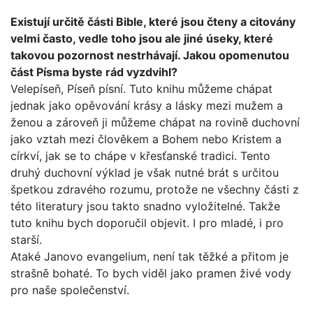
Existují určitě části Bible, které jsou čteny a citovány
velmi často, vedle toho jsou ale jiné úseky, které
takovou pozor­nost nestrhávají. Jakou opomenutou
část Písma byste rád vyzdvihl?
Velepíseň, Píseň písní. Tuto knihu můžeme chápat
jednak jako opěvování krásy a lásky mezi mužem a
ženou a zároveň ji můžeme chápat na rovině duchovní
jako vztah mezi člově­kem a Bohem nebo Kristem a
církví, jak se to chápe v křesťan­ské tradici. Tento
druhý duchovní výklad je však nutné brát s určitou
špetkou zdravého rozumu, protože ne všechny části z
této literatury jsou takto snadno vyložitelné. Takže
tuto kni­hu bych doporučil objevit. I pro mladé, i pro
starší.
Ataké Janovo evangelium, není tak těžké a přitom je
strašně bohaté. To bych viděl jako pramen živé vody
pro naše spole­čenství.