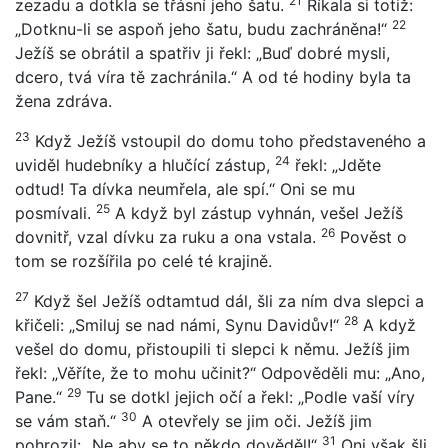
21
zezadu a dotkla se třásní jeho šatu.
Říkala si totiž:
22
„Dotknu-li se aspoň jeho šatu, budu zachráněna!“
Ježíš se obrátil a spatřiv ji řekl: „Buď dobré mysli,
dcero, tvá víra tě zachránila.“ A od té hodiny byla ta
žena zdráva.
23
Když Ježíš vstoupil do domu toho představeného a
24
uviděl hudebníky a hlučící zástup,
řekl: „Jděte
odtud! Ta dívka neumřela, ale spí.“ Oni se mu
25
posmívali.
A když byl zástup vyhnán, vešel Ježíš
26
dovnitř, vzal dívku za ruku a ona vstala.
Pověst o
tom se rozšířila po celé té krajině.
27
Když šel Ježíš odtamtud dál, šli za ním dva slepci a
28
křičeli: „Smiluj se nad námi, Synu Davidův!“
A když
vešel do domu, přistoupili ti slepci k němu. Ježíš jim
řekl: „Věříte, že to mohu učinit?“ Odpověděli mu: „Ano,
29
Pane.“
Tu se dotkl jejich očí a řekl: „Podle vaší víry
30
se vám staň.“
A otevřely se jim oči. Ježíš jim
31
pohrozil: „Ne aby se to někdo dověděl!“
Oni však šli