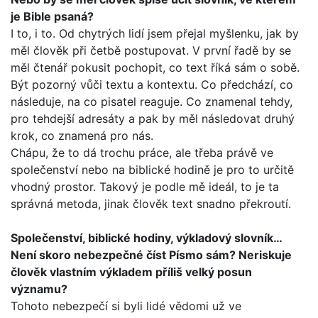
je Bible psaná?
I to, i to. Od chytrých lidí jsem přejal myšlenku, jak by
měl člo­věk při četbě postupovat. V první řadě by se
měl čtenář poku­sit pochopit, co text říká sám o sobě.
Být pozorný vůči textu a kontextu. Co předchází, co
následuje, na co pisatel reaguje. Co znamenal tehdy,
pro tehdejší adresáty a pak by měl násle­dovat druhý
krok, co znamená pro nás.
Chápu, že to dá trochu práce, ale třeba právě ve
společenství nebo na biblické hodině je pro to určitě
vhodný prostor. Takový je podle mě ideál, to je ta
správná metoda, jinak člověk text snadno překroutí.
Společenství, biblické hodiny, výkladový slovník…
Není sko­ro nebezpečné číst Písmo sám? Neriskuje
člověk vlastním výkladem příliš velký posun
významu?
Tohoto nebezpečí si byli lidé vědomi už ve