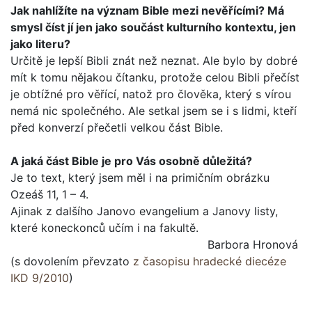
Jak nahlížíte na význam Bible mezi nevěřícími? Má
smysl číst jí jen jako součást kulturního kontextu, jen
jako lite­ru?
Určitě je lepší Bibli znát než neznat. Ale bylo by dobré
mít k tomu nějakou čítanku, protože celou Bibli přečíst
je obtížné pro věřící, natož pro člověka, který s vírou
nemá nic společ­ného. Ale setkal jsem se i s lidmi, kteří
před konverzí přečetli velkou část Bible.
A jaká část Bible je pro Vás osobně důležitá?
Je to text, který jsem měl i na primičním obrázku
Ozeáš 11, 1 – 4.
Ajinak z dalšího Janovo evangelium a Janovy listy,
které koneckonců učím i na fakultě.
Barbora Hronová
(s dovolením převzato
z časopisu hradecké diecéze
IKD 9/2010
)