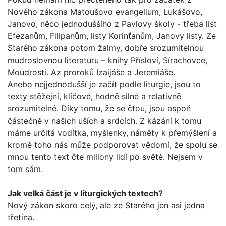
Nového záko­na Matoušovo evangelium, Lukášovo,
Janovo, něco jednoduš­šího z Pavlovy školy - třeba list
Efezanům, Filipanům, listy Korinťanům, Janovy listy. Ze
Starého zákona potom žalmy, dobře srozumitelnou
mudroslovnou literaturu – knihy Přísloví, Sírachovce,
Moudrosti. Az proroků Izaijáše a Jeremiáše.
Anebo nejjednodušší je začít podle liturgie, jsou to
texty stěžejní, klíčové, hodně silné a relativně
srozumitelné. Díky tomu, že se čtou, jsou aspoň
částečně v našich uších a srd­cích. Z kázání k tomu
máme určitá vodítka, myšlenky, náměty k přemýšlení a
kromě toho nás může podporovat vědomí, že spolu se
mnou tento text čte miliony lidí po světě. Nejsem v
tom sám.
Jak velká část je v liturgických textech?
Nový zákon skoro celý, ale ze Starého jen asi jedna
třetina.