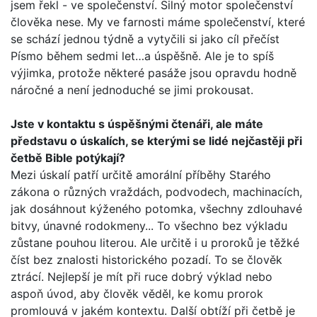
jsem řekl - ve spole­čenství. Silný motor společenství
člověka nese. My ve farnosti máme společenství, které
se schází jednou týdně a vytyčili si jako cíl přečíst
Písmo během sedmi let…a úspěšně. Ale je to spíš
výjimka, protože některé pasáže jsou opravdu hodně
náročné a není jednoduché se jimi prokousat.
Jste v kontaktu s úspěšnými čtenáři, ale máte
představu o úskalích, se kterými se lidé nejčastěji při
četbě Bible potý­kají?
Mezi úskalí patří určitě amorální příběhy Starého
zákona o různých vraždách, podvodech, machinacích,
jak dosáhnout kýženého potomka, všechny zdlouhavé
bitvy, únavné rodo­kmeny... To všechno bez výkladu
zůstane pouhou literou. Ale určitě i u proroků je těžké
číst bez znalosti historického pozadí. To se člověk
ztrácí. Nejlepší je mít při ruce dobrý výklad nebo
aspoň úvod, aby člověk věděl, ke komu prorok
promlouvá v jakém kontextu. Další obtíží při četbě je