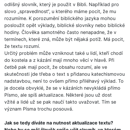
odlišný slovník, který je použit v Bibli. Například pro
slovo „spravedlnost“, u kterého máme pocit, že mu
rozumíme. K porozumění biblického jazyka mohou
posloužit opět výklady, biblické slovníky nebo biblické
hodiny. Člověka samotného často nenapadne, že v
termínech, které zná, může být nějaká potíž. Má pocit,
že textu rozumí.
Určitý problém může vzniknout také u lidí, kteří chodí
do kos­tela a z kázání mají mnoho věcí v hlavě. Při
četbě pak mají pocit, že obsahu rozumí, ale ve
skutečnosti jde třeba o text s přidanou katechismovou
nadstavbou, není to ovšem přímo přiléhavý výklad. To
je docela obvyklé, že se v kázáních nevy­kládá přímo
Písmo, ale spíš aktualizace. Některé jsou už dost
vžité a lidé už se pak naučí takto uvažovat. Tím se
význam Písma trochu posouvá.
Jak se tedy díváte na nutnost aktualizace textu?
Nebo by se měl člověk spíše učit slovník, ve kterém