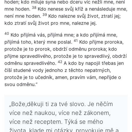
hoden; kdo miluje syna nebo dceru víc nežli mne, není
38
mne hoden.
Kdo nenese svůj kříž a nenásleduje mne,
39
není mne hoden.
Kdo nalezne svůj život, ztratí jej;
kdo ztratí svůj život pro mne, nalezne jej.
40
Kdo přijímá vás, přijímá mne; a kdo přijímá mne,
41
přijímá toho, který mne poslal.
Kdo přijme proroka,
protože je to prorok, obdrží odměnu proroka; kdo
přijme spravedlivého, protože je to spravedlivý, obdrží
42
odměnu spravedlivého.
A kdo by napojil třebas jen
číší studené vody jednoho z těchto nepatrných,
protože je to učedník, amen, pravím vám, nepřijde o
svou odměnu.“
„Bože,děkuji ti za tvé slovo. Je něčím
více než naukou, více než zákonem,
více než receptem. Týká se mého
života, klade mi otázky, provokuje mě a