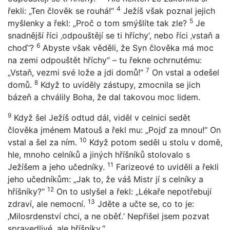
4
řekli: „Ten člověk se rouhá!“
Ježíš však poznal jejich
5
myšlenky a řekl: „Proč o tom smýšlíte tak zle?
Je
snadnější říci ‚odpouštějí se ti hříchy‘, nebo říci ‚vstaň a
6
choď‘?
Abyste však věděli, že Syn člověka má moc
na zemi odpouštět hříchy“ – tu řekne ochrnutému:
7
„Vstaň, vezmi své lože a jdi domů!“
On vstal a odešel
8
domů.
Když to uviděly zástupy, zmocnila se jich
bázeň a chválily Boha, že dal takovou moc lidem.
9
Když šel Ježíš odtud dál, viděl v celnici sedět
člověka jménem Matouš a řekl mu: „Pojď za mnou!“ On
10
vstal a šel za ním.
Když potom seděl u stolu v domě,
hle, mnoho celníků a jiných hříšníků stolovalo s
11
Ježíšem a jeho učedníky.
Farizeové to uviděli a řekli
jeho učedníkům: „Jak to, že váš Mistr jí s celníky a
12
hříšníky?“
On to uslyšel a řekl: „Lékaře nepotřebují
13
zdraví, ale nemocní.
Jděte a učte se, co to je:
‚Milosrdenství chci, a ne oběť.‘ Nepřišel jsem pozvat
spravedlivé, ale hříšníky.“