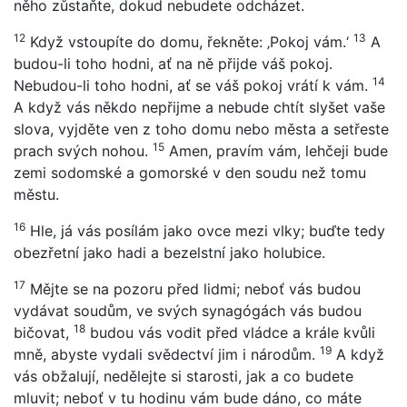
něho zůstaňte, dokud nebudete odcházet.
12
13
Když vstoupíte do domu, řekněte: ‚Pokoj vám.‘
A
budou-li toho hodni, ať na ně přijde váš pokoj.
14
Nebudou-li toho hodni, ať se váš pokoj vrátí k vám.
A když vás někdo nepřijme a nebude chtít slyšet vaše
slova, vyjděte ven z toho domu nebo města a setřeste
15
prach svých nohou.
Amen, pravím vám, lehčeji bude
zemi sodomské a gomorské v den soudu než tomu
městu.
16
Hle, já vás posílám jako ovce mezi vlky; buďte tedy
obezřetní jako hadi a bezelstní jako holubice.
17
Mějte se na pozoru před lidmi; neboť vás budou
vydávat soudům, ve svých synagógách vás budou
18
bičovat,
budou vás vodit před vládce a krále kvůli
19
mně, abyste vydali svědectví jim i národům.
A když
vás obžalují, nedělejte si starosti, jak a co budete
mluvit; neboť v tu hodinu vám bude dáno, co máte