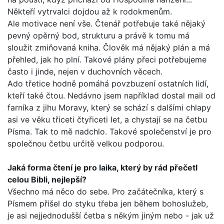
Někteří vytrvalci dojdou až k rodokmenům.
Ale motivace není vše. Čtenář potřebuje také nějaký
pevný opěrný bod, strukturu a právě k tomu má
sloužit zmiňovaná kniha. Člověk má nějaký plán a má
přehled, jak ho plní. Tako­vé plány přeci potřebujeme
často i jinde, nejen v duchovních věcech.
Ado třetice hodně pomáhá povzbuzení ostatních lidí,
kte­ří také čtou. Nedávno jsem například dostal mail od
farníka z jihu Moravy, který se schází s dalšími chlapy
asi ve věku tři­ceti čtyřiceti let, a chystají se na četbu
Písma. Tak to mě nad­chlo. Takové společenství je pro
společnou četbu určitě velkou podporou.
Jaká forma čtení je pro laika, který by rád přečetl
celou Bib­li, nejlepší?
Všechno má něco do sebe. Pro začátečníka, který s
Písmem přišel do styku třeba jen během bohoslužeb,
je asi nejjedno­dušší četba s někým jiným nebo - jak už