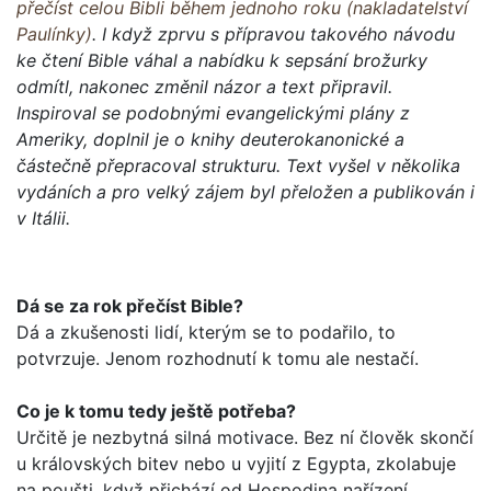
přečíst celou Bibli během jednoho roku (nakladatelství
Paulínky)
. I když zprvu s přípravou takového návodu
ke čtení Bible váhal a nabídku k sepsání brožurky
odmítl, nakonec změnil názor a text připravil.
Inspiroval se podobnými evangelickými plány z
Ameriky, doplnil je o knihy deuterokanonické a
částečně přepracoval strukturu. Text vyšel v několika
vydáních a pro velký zájem byl přeložen a publikován i
v Itálii.
Dá se za rok přečíst Bible?
Dá a zkušenosti lidí, kterým se to podařilo, to
potvrzuje. Jenom rozhodnutí k tomu ale nestačí.
Co je k tomu tedy ještě potřeba?
Určitě je nezbytná silná motivace. Bez ní člověk skončí
u krá­lovských bitev nebo u vyjití z Egypta, zkolabuje
na poušti, když přichází od Hospodina nařízení...