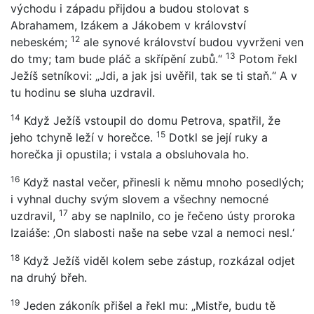
východu i západu přijdou a budou stolovat s
Abrahamem, Izákem a Jákobem v království
12
nebeském;
ale synové království budou vyvrženi ven
13
do tmy; tam bude pláč a skřípění zubů.“
Potom řekl
Ježíš setníkovi: „Jdi, a jak jsi uvěřil, tak se ti staň.“ A v
tu hodinu se sluha uzdravil.
14
Když Ježíš vstoupil do domu Petrova, spatřil, že
15
jeho tchyně leží v horečce.
Dotkl se její ruky a
horečka ji opustila; i vstala a obsluhovala ho.
16
Když nastal večer, přinesli k němu mnoho posedlých;
i vyhnal duchy svým slovem a všechny nemocné
17
uzdravil,
aby se naplnilo, co je řečeno ústy proroka
Izaiáše: ‚On slabosti naše na sebe vzal a nemoci nesl.‘
18
Když Ježíš viděl kolem sebe zástup, rozkázal odjet
na druhý břeh.
19
Jeden zákoník přišel a řekl mu: „Mistře, budu tě