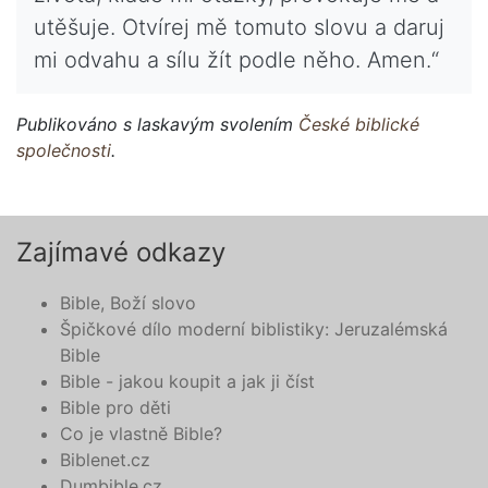
utěšuje. Otvírej mě tomuto slovu a daruj
mi odvahu a sílu žít podle něho. Amen.“
Publikováno s laskavým svolením
České biblické
společnosti
.
Zajímavé odkazy
Bible, Boží slovo
Špičkové dílo moderní biblistiky: Jeruzalémská
Bible
Bible - jakou koupit a jak ji číst
Bible pro děti
Co je vlastně Bible?
Biblenet.cz
Dumbible.cz